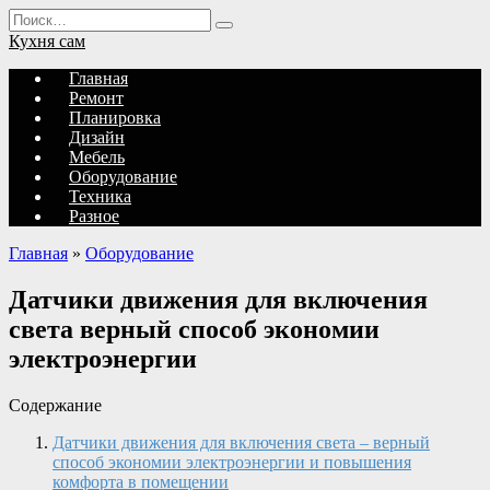
Перейти
Search
к
for:
Кухня сам
содержанию
Главная
Ремонт
Планировка
Дизайн
Мебель
Оборудование
Техника
Разное
Главная
»
Оборудование
Датчики движения для включения
света верный способ экономии
электроэнергии
Содержание
Датчики движения для включения света – верный
способ экономии электроэнергии и повышения
комфорта в помещении