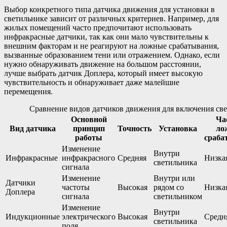
Выбор конкретного типа датчика движения для установки в
светильнике зависит от различных критериев. Например, для
жилых помещений часто предпочитают использовать
инфракрасные датчики, так как они мало чувствительны к
внешним факторам и не реагируют на ложные срабатывания,
вызванные образованием тени или отражением. Однако, если
нужно обнаруживать движение на большом расстоянии,
лучше выбрать датчик Доплера, который имеет высокую
чувствительность и обнаруживает даже малейшие
перемещения.
Сравнение видов датчиков движения для включения све
Основной
Ча
Вид датчика
принцип
Точность
Установка
ло
работы
сраба
Изменение
Внутри
Инфракрасные
инфракрасного
Средняя
Низка
светильника
сигнала
Изменение
Внутри или
Датчики
частоты
Высокая
рядом со
Низка
Доплера
сигнала
светильником
Изменение
Внутри
Индукционные
электрического
Высокая
Средн
светильника
поля