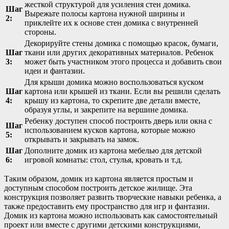
жесткой структурой для усиления стен домика.
Шаг
Вырежьте полосы картона нужной ширины и
2:
приклейте их к основе стен домика с внутренней
стороны.
Декорируйте стены домика с помощью красок, бумаги,
Шаг
ткани или других декоративных материалов. Ребенок
3:
может быть участником этого процесса и добавить свои
идеи и фантазии.
Для крыши домика можно воспользоваться куском
Шаг
картона или крышей из ткани. Если вы решили сделать
4:
крышу из картона, то скрепите две детали вместе,
образуя углы, и закрепите на вершине домика.
Ребенку доступен способ построить дверь или окна с
Шаг
использованием кусков картона, которые можно
5:
открывать и закрывать на замок.
Шаг
Дополните домик из картона мебелью для детской
6:
игровой комнаты: стол, стулья, кровать и т.д.
Таким образом, домик из картона является простым и
доступным способом построить детское жилище. Эта
конструкция позволяет развить творческие навыки ребенка, а
также предоставить ему пространство для игр и фантазии.
Домик из картона можно использовать как самостоятельный
проект или вместе с другими детскими конструкциями,