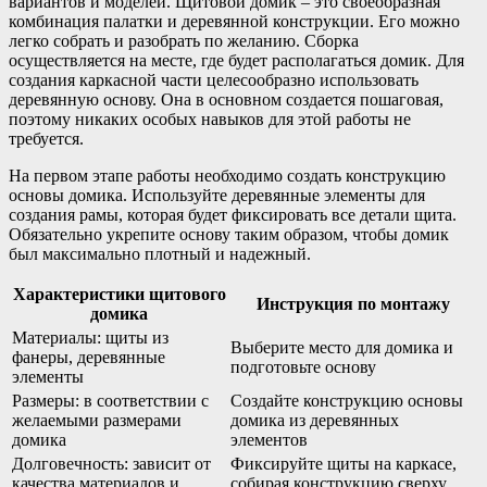
вариантов и моделей. Щитовой домик – это своеобразная
комбинация палатки и деревянной конструкции. Его можно
легко собрать и разобрать по желанию. Сборка
осуществляется на месте, где будет располагаться домик. Для
создания каркасной части целесообразно использовать
деревянную основу. Она в основном создается пошаговая,
поэтому никаких особых навыков для этой работы не
требуется.
На первом этапе работы необходимо создать конструкцию
основы домика. Используйте деревянные элементы для
создания рамы, которая будет фиксировать все детали щита.
Обязательно укрепите основу таким образом, чтобы домик
был максимально плотный и надежный.
Характеристики щитового
Инструкция по монтажу
домика
Материалы: щиты из
Выберите место для домика и
фанеры, деревянные
подготовьте основу
элементы
Размеры: в соответствии с
Создайте конструкцию основы
желаемыми размерами
домика из деревянных
домика
элементов
Долговечность: зависит от
Фиксируйте щиты на каркасе,
качества материалов и
собирая конструкцию сверху