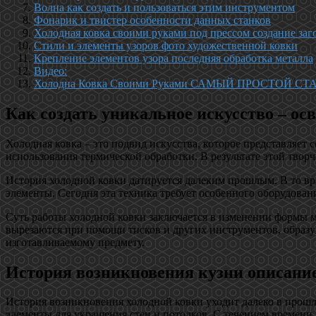
Волна как создать и пользоваться этим инструментом
Фонарик и твистер особенности данных станков
Холодная ковка своими руками под прессом создание за
Стили и элементы узоров фото художественной ковки
Крепление элементов узора последняя обработка металла
Видео:
Холодна Ковка Своими Руками САМЫЙ ПРОСТОЙ С
Как создать уникальное искусство – ос
Холодная ковка – это подвид искусства, которое представляе
использования термической обработки. В результате этой твор
История холодной ковки датируется далеким прошлым. В то вр
элементы. Сегодня эта техника требует особенного оборудован
Суть работы холодной ковки заключается в изменении формы ме
вырезаются при помощи тисков и других инструментов, образу
изготавливаемому предмету.
История возникновения кузни описание
История возникновения холодной ковки уходит далеко в прошло
элементы для украшения стен и потолков. С течением времени,