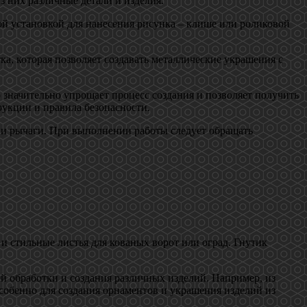
з них различные детали и изделия.
ой установкой для нанесения рисунка – клише или роликовой
, которая позволяет создавать металлические украшения с
 значительно упрощает процесс создания и позволяет получить
рукции и правила безопасности.
 и рычаги. При выполнении работы следует обращать
и стильные листья для кованых ворот или оград. Гнутик
й обработки и создания различных изделий. Например, из
особенно для создания орнаментов и украшения изделий из