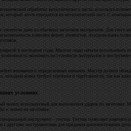
еханической обработке металлического листа, используя вспомо
еж, который затем передается на металлический лист. С помощью
е элементы даже из обычных заготовок материалов. Для этого ма
я возможности изменять форму элементов, холодная ковка позв
готовок.
пулярной в последние годы. Многие люди начали использовать эт
возможность экономить на стоимости материалов и инструменто
 требует внимания и определенных навыков. Мастер должен обла
го, холодная ковка требует терпения и тщательности, так как к
ашних условиях
ый молот, используемый для выполнения ударов по заготовке. 
ы и линии на заготовке.
специальный инструмент – гнутик. Гнутик позволяет изменять р
ан с другими инструментами для придания дополнительных дета