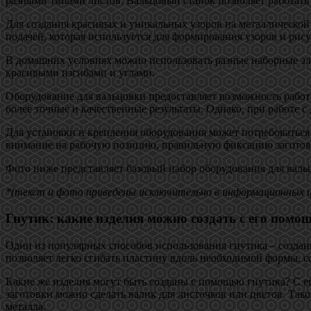
разными типами листов. Вальцовый станок позволяет работать 
Для создания красивых и уникальных узоров на металлической
подачей, которая используется для формирования узоров и рис
В домашних условиях можно использовать разные наборные эле
красивыми изгибами и углами.
Оборудование для вальцовки предоставляет возможность работа
более точные и качественные результаты. Однако, при работе 
Для установки и крепления оборудования может потребоваться
внимание на рабочую позицию, правильную фиксацию заготово
Фото ниже представляет базовый набор оборудования для валь
*(текст и фото приведены исключительно в информационных ц
Гнутик: какие изделия можно создать с его помо
Один из популярных способов использования гнутика – создан
позволяет легко сгибать пластину вдоль необходимой формы, с
Какие же изделия могут быть созданы с помощью гнутика? С е
заготовки можно сделать валик для листочков или цветов. Тако
металла.