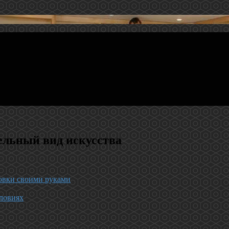
ельный вид искусства
ковки своими руками
ловиях