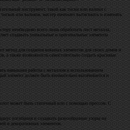
гательный инструмент, такой как тиски или валики с
 тисков или валиков, мастер начинает вытягивать и изменять
стеру необходимо всего лишь обработать лист металла,
оляет создавать уникальные и оригинальные элементы
от метод для создания кованых элементов для своих домов и
в, а также возможность самостоятельно создать красивые
дать навыками работы с металлом и использованием
аждый элемент должен быть внимательно вытачивается и
Молот может быть статичный или с помощью прессом. С
адиус изгибания и создавать разнообразные узоры на
лей и декоративных элементов.