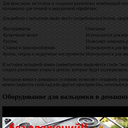
Для фиксации заготовок и создания различных комбинаций инс
положении для точной и аккуратной обработки.
Для работы с металлом также могут потребоваться болты, свер
Инструменты
Описание
Кузнечный молот
Используется для вы
Гнутик
Позволяет изменять р
Станки и приспособления
Используются для фи
Болты, сверла и подручные инструменты
Используются для зак
В истории холодной ковки симметрично выделяется стиль “волн
создать различные узоры и детали, которые будут подчеркивать
Холодная ковка в домашних условиях позволяет создавать уни
можно украсить свой сад или другие пространства, используя 
Оборудование для вальцовки в домашни