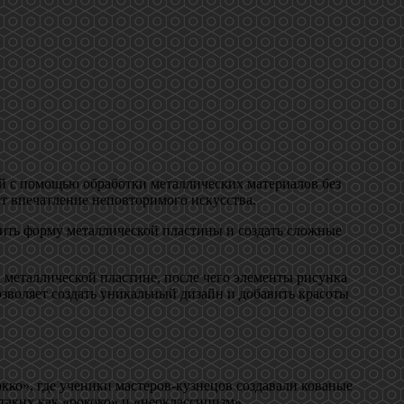
ий с помощью обработки металлических материалов без
ет впечатление неповторимого искусства.
нить форму металлической пластины и создать сложные
а металлической пластине, после чего элементы рисунка
зволяет создать уникальный дизайн и добавить красоты
кко», где ученики мастеров-кузнецов создавали кованые
 таких как «рококо» и «неоклассицизм».