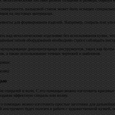
с металлическими листами разной толщины и размера, образуя и
 поверхности, вальцовой станок может быть оснащен специальн
унков на листовых материалах.
менты для формирования изделий. Например, спираль или улитка
ть над металлическими изделиями без использования кузни, что
с данным типом оборудования необходимо строго соблюдать инст
 использование дополнительных инструментов, таких как болты
к, а также использование точных чертежей и шаблонов.
цовки:
елях)
щью
ие спиралей и волн. С его помощью можно изготовить красивые 
оздавая эффектную спираль или волну.
го помощью можно изготовить простые заготовки для дальнейше
й инструмент будет полезен в работе с художественной кузней, 