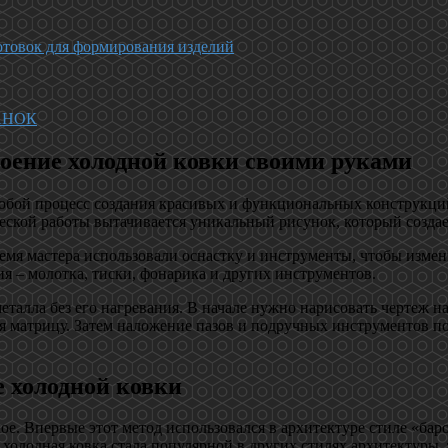
готовок для формирования изделий
ТАНОК
воение холодной ковки своими руками
т собой процесс создания красивых и функциональных конструкц
ческой работы вытачивается уникальный рисунок, который созда
емя мастера использовали оснастку и инструменты, чтобы изме
ия – молотка, тиски, фонарика и других инструментов.
талла без его нагревания. В начале нужно нарисовать чертеж н
я матрицу. Затем наложение пазов и подручных инструментов по
 холодной ковки
е. Впервые этот метод использовался в архитектуре стиле «баро
 холодная ковка стала популярной в других стилях архитектуры,