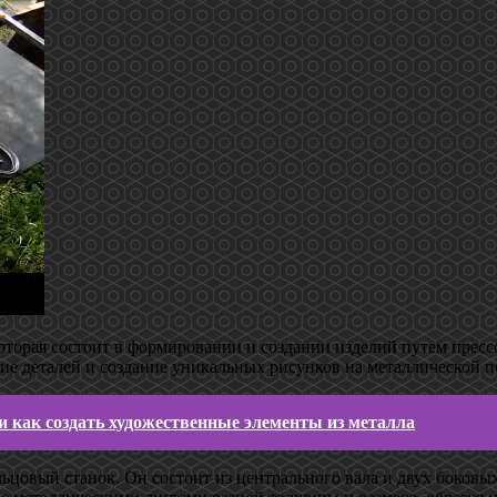
оторая состоит в формировании и создании изделий путем прессо
ие деталей и создание уникальных рисунков на металлической п
и как создать художественные элементы из металла
цовый станок. Он состоит из центрального вала и двух боковых