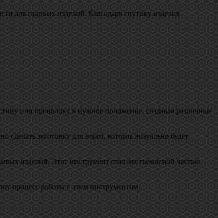
сти для садовых изделий. Благодаря гнутику изделия
тину или проволоку в нужное положение, создавая различные
 сделать заготовку для ворот, которая визуально будет
живых изделий. Этот инструмент стал неотъемлемой частью
уют процесс работы с этим инструментом.