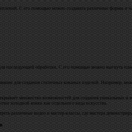
реплений. С его помощью можно создавать различные формы и ча
для последующей обработки. С его помощью можно выгнуть плас
вание для создания статичных кованых изделий. Например, можно
открывает множество возможностей для создания уникальных и 
итии холодной ковки как отдельного вида искусства.
реть различные видео и мастер-классы, где мастера демонстрир
в