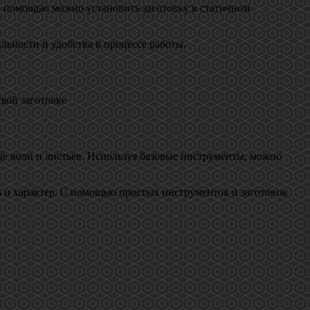
х помощью можно установить заготовку в статичном
льности и удобства в процессе работы.
ской заготовке
де волн и листьев. Используя базовые инструменты, можно
ь и характер. С помощью простых инструментов и заготовок