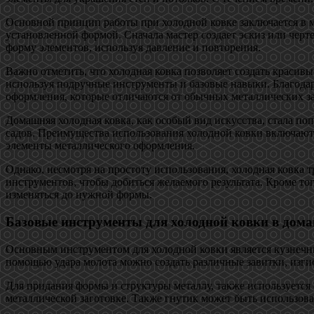
Основной принцип работы при холодной ковке заключается в м
установленной формой. Сначала мастер создает эскиз или черт
форму элементов, используя давление и повторения.
Важно отметить, что холодная ковка позволяет создать красивы
используя подручные инструменты и базовые навыки. Благодар
оформления, которые отличаются от обычных металлических за
Домашняя холодная ковка, как особый вид искусства, стала по
садов. Преимущества использования холодной ковки включают 
элементы металлического оформления.
Однако, несмотря на простоту использования, холодная ковка
инструментов, чтобы добиться желаемого результата. Кроме то
изменяться до нужной формы.
Базовые инструменты для холодной ковки в дом
Основным инструментом для холодной ковки является кузнечн
помощью удара молота можно создать различные завитки, изгиб
Для придания формы и структуры металлу, также используется 
металлической заготовке. Также гнутик может быть использов