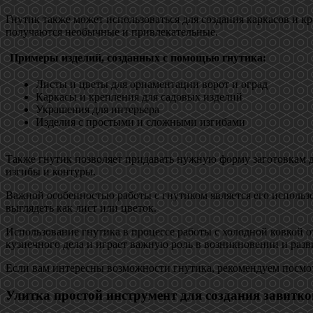
Гнутик также может использоваться для создания каркасов и к
получаются необычные и привлекательные.
Примеры изделий, созданных с помощью гнутика:
Листы и цветы для орнаментации ворот и оград
Каркасы и крепления для садовых изделий
Украшения для интерьера
Изделия с простыми и сложными изгибами
Также гнутик позволяет придавать нужную форму заготовкам 
изгибы и контуры.
Важной особенностью работы с гнутиком является его использо
выглядеть как лист или цветок.
Использование гнутика в процессе работы с холодной ковкой 
кузнечного дела и играет важную роль в возникновении и разв
Если вам интересны возможности гнутика, рекомендуем посмот
Улитка простой инструмент для создания завитко