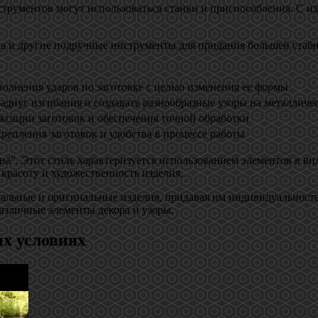
трументов могут использоваться станки и приспособления. С и
ла и другие подручные инструменты для придания большей стаби
полнения ударов по заготовке с целью изменения ее формы
адиус изгибания и создавать разнообразные узоры на металличе
ксации заготовок и обеспечения точной обработки
репления заготовок и удобства в процессе работы
а”. Этот стиль характеризуется использованием элементов в ви
 красоту и художественность изделия.
кальные и оригинальные изделия, придавая им индивидуальност
различные элементы декора и узоры.
х условиях