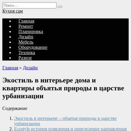
Перейти
Search
к
for:
Кухня сам
содержанию
Главная
Ремонт
Планировка
Дизайн
Мебель
Оборудование
Техника
Разное
Главная
»
Дизайн
Экостиль в интерьере дома и
квартиры объятья природы в царстве
урбанизации
Содержание
Экостиль в интерьере – объятья природы в царстве
урбанизации
Еcostyle история появления и определение направления