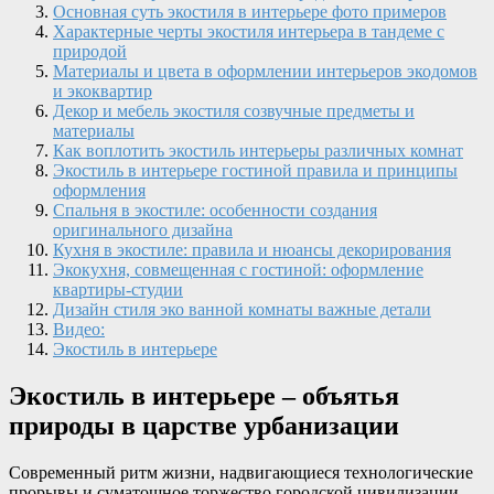
Основная суть экостиля в интерьере фото примеров
Характерные черты экостиля интерьера в тандеме с
природой
Материалы и цвета в оформлении интерьеров экодомов
и экоквартир
Декор и мебель экостиля созвучные предметы и
материалы
Как воплотить экостиль интерьеры различных комнат
Экостиль в интерьере гостиной правила и принципы
оформления
Спальня в экостиле: особенности создания
оригинального дизайна
Кухня в экостиле: правила и нюансы декорирования
Экокухня, совмещенная с гостиной: оформление
квартиры-студии
Дизайн стиля эко ванной комнаты важные детали
Видео:
Экостиль в интерьере
Экостиль в интерьере – объятья
природы в царстве урбанизации
Современный ритм жизни, надвигающиеся технологические
прорывы и суматошное торжество городской цивилизации