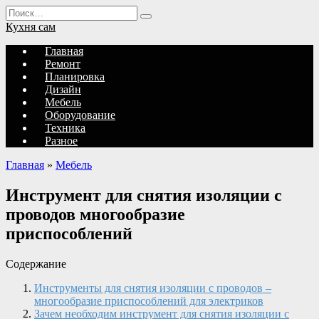
Перейти
Search
к
for:
Кухня сам
содержанию
Главная
Ремонт
Планировка
Дизайн
Мебель
Оборудование
Техника
Разное
Главная
»
Мебель
Инструмент для снятия изоляции с
проводов многообразие
приспособлений
Содержание
Инструменты для снятия изоляции с проводов –
многообразие приспособлений для электриков
Зачем необходим инструмент для снятия изоляции с