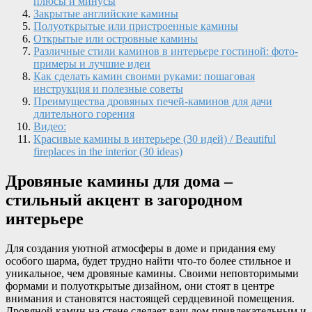
плюсы и минусы
Закрытые английские камины
Полуоткрытые или пристроенные камины
Открытые или островные камины
Различные стили каминов в интерьере гостиной: фото-
примеры и лучшие идеи
Как сделать камин своими руками: пошаговая
инструкция и полезные советы
Преимущества дровяных печей-каминов для дачи
длительного горения
Видео:
Красивые камины в интерьере (30 идей) / Beautiful
fireplaces in the interior (30 ideas)
Дровяные камины для дома –
стильный акцент в загородном
интерьере
Для создания уютной атмосферы в доме и придания ему
особого шарма, будет трудно найти что-то более стильное и
уникальное, чем дровяные камины. Своими неповторимыми
формами и полуоткрытые дизайном, они стоят в центре
внимания и становятся настоящей сердцевиной помещения.
Дровяной камин на стене сделает ваш дом привлекательным и