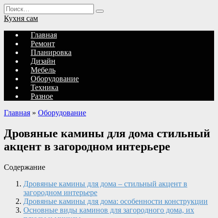
Перейти
Search
к
for:
Кухня сам
содержанию
Главная
Ремонт
Планировка
Дизайн
Мебель
Оборудование
Техника
Разное
Главная
»
Оборудование
Дровяные камины для дома стильный
акцент в загородном интерьере
Содержание
Дровяные камины для дома – стильный акцент в
загородном интерьере
Дровяные камины для дома: особенности конструкции
Основные виды каминов для загородного дома, их