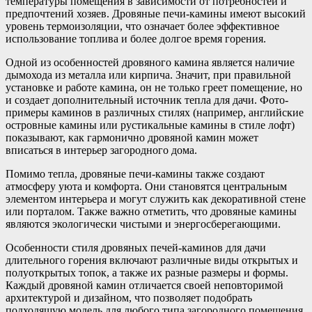
температуры помещения в зависимости от потребностей и
предпочтений хозяев. Дровяные печи-камины имеют высокий
уровень термоизоляции, что означает более эффективное
использование топлива и более долгое время горения.
Одной из особенностей дровяного камина является наличие
дымохода из металла или кирпича. Значит, при правильной
установке и работе камина, он не только греет помещение, но
и создает дополнительный источник тепла для дачи. Фото-
примеры каминов в различных стилях (например, английские
островные камины или рустикальные камины в стиле лофт)
показывают, как гармонично дровяной камин может
вписаться в интерьер загородного дома.
Помимо тепла, дровяные печи-камины также создают
атмосферу уюта и комфорта. Они становятся центральным
элементом интерьера и могут служить как декоративной стене
или порталом. Также важно отметить, что дровяные камины
являются экологически чистыми и энергосберегающими.
Особенности стиля дровяных печей-каминов для дачи
длительного горения включают различные виды открытых и
полуоткрытых топок, а также их разные размеры и формы.
Каждый дровяной камин отличается своей неповторимой
архитектурой и дизайном, что позволяет подобрать
подходящую модель для любого типа загородного помещения.