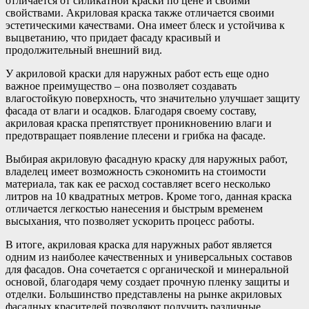
отличается от силикатной краски по цене и своими
свойствами. Акриловая краска также отличается своими
эстетическими качествами. Она имеет блеск и устойчива к
выцветанию, что придает фасаду красивый и
продолжительный внешний вид.
У акриловой краски для наружных работ есть еще одно
важное преимущество – она позволяет создавать
влагостойкую поверхность, что значительно улучшает защиту
фасада от влаги и осадков. Благодаря своему составу,
акриловая краска препятствует проникновению влаги и
предотвращает появление плесени и грибка на фасаде.
Выбирая акриловую фасадную краску для наружных работ,
владелец имеет возможность сэкономить на стоимости
материала, так как ее расход составляет всего несколько
литров на 10 квадратных метров. Кроме того, данная краска
отличается легкостью нанесения и быстрым временем
высыхания, что позволяет ускорить процесс работы.
В итоге, акриловая краска для наружных работ является
одним из наиболее качественных и универсальных составов
для фасадов. Она сочетается с органической и минеральной
основой, благодаря чему создает прочную пленку защиты и
отделки. Большинство представлены на рынке акриловых
фасадных красителей позволяют получить различные