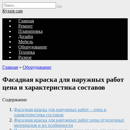
Перейти
Search
к
for:
Кухня сам
содержанию
Главная
Ремонт
Планировка
Дизайн
Мебель
Оборудование
Техника
Разное
Главная
»
Оборудование
Фасадная краска для наружных работ
цена и характеристика составов
Содержание
Фасадная краска для наружных работ – цена и
характеристика составов
Фасадная краска для наружных работ цена отделочных
материалов и их особенности