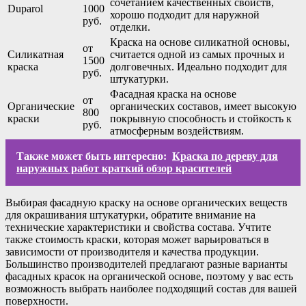
сочетанием качественных свойств,
Duparol
1000
хорошо подходит для наружной
руб.
отделки.
Краска на основе силикатной основы,
от
Силикатная
считается одной из самых прочных и
1500
краска
долговечных. Идеально подходит для
руб.
штукатурки.
Фасадная краска на основе
от
Органические
органических составов, имеет высокую
800
краски
покрывную способность и стойкость к
руб.
атмосферным воздействиям.
Также может быть интересно:
Краска по дереву для
наружных работ краткий обзор красителей
Выбирая фасадную краску на основе органических веществ
для окрашивания штукатурки, обратите внимание на
технические характеристики и свойства состава. Учтите
также стоимость краски, которая может варьироваться в
зависимости от производителя и качества продукции.
Большинство производителей предлагают разные варианты
фасадных красок на органической основе, поэтому у вас есть
возможность выбрать наиболее подходящий состав для вашей
поверхности.