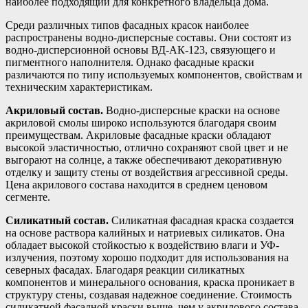
наиболее подходящий для конкретного владельца дома.
Среди различных типов фасадных красок наиболее
распространены водно-дисперсные составы. Они состоят из
водно-дисперсионной основы ВД-АК-123, связующего и
пигментного наполнителя. Однако фасадные краски
различаются по типу используемых компонентов, свойствам и
техническим характеристикам.
Акриловый состав.
Водно-дисперсные краски на основе
акриловой смолы широко используются благодаря своим
преимуществам. Акриловые фасадные краски обладают
высокой эластичностью, отлично сохраняют свой цвет и не
выгорают на солнце, а также обеспечивают декоративную
отделку и защиту стены от воздействия агрессивной среды.
Цена акрилового состава находится в среднем ценовом
сегменте.
Силикатный состав.
Силикатная фасадная краска создается
на основе раствора калийных и натриевых силикатов. Она
обладает высокой стойкостью к воздействию влаги и УФ-
излучения, поэтому хорошо подходит для использования на
северных фасадах. Благодаря реакции силикатных
компонентов и минерального основания, краска проникает в
структуру стены, создавая надежное соединение. Стоимость
силикатной фасадной краски выше, чем у акрилового состава.