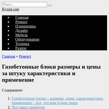
Перейти
Search
к
for:
Кухня сам
содержанию
Главная
Ремонт
Планировка
Дизайн
Мебель
Оборудование
Техника
Разное
Главная
»
Ремонт
Газобетонные блоки размеры и цены
за штуку характеристики и
применение
Содержание
Газобетонные блоки – размеры, цены, характеристики,
применение – все, что вам нужно знать
Что такое газобетон