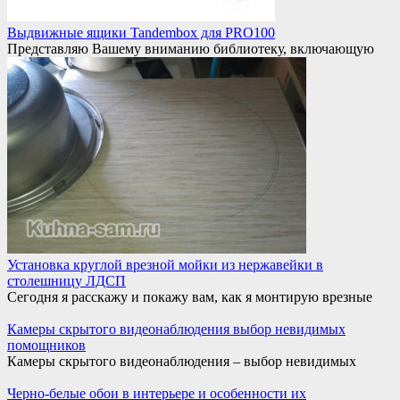
Выдвижные ящики Tandembox для PRO100
Представляю Вашему вниманию библиотеку, включающую
Установка круглой врезной мойки из нержавейки в
столешницу ЛДСП
Сегодня я расскажу и покажу вам, как я монтирую врезные
Камеры скрытого видеонаблюдения выбор невидимых
помощников
Камеры скрытого видеонаблюдения – выбор невидимых
Черно-белые обои в интерьере и особенности их