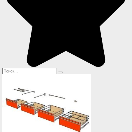
Search
for: