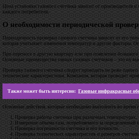
Цена установки газового счетчика зависит от производителя 
каждого потребителя.
О необходимости периодической провер
Периодичность проверки газового счетчика зависит от его тип
которая учитывает изменения температур и другие факторы. О
При переносе в другую квартиру или при появлении большого ч
Основные преимущества умных газовых счетчиков – это их выс
Проверку газового счетчика следует проводить не реже одного 
технические характеристики. Компания, которая проводит пров
Также может быть интересно:
Газовые инфракрасные обо
Основные действия, которые необходимо выполнить во время п
Проверка работы счетчика при различных температурах.
Измерение объема газа, потребляемого за определенный 
Проверка погрешности счетчика и его точности.
Проверка технических характеристик и размеров счетчик