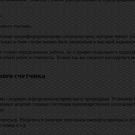
.
енного топлива.
я только квалифицированными специалистами, которые имеют оп
олько в этом случае можно быть уверенным в высокой надежност
не только определенных работы, но и профессионального подхода
 объем работ и стоимость. Только так вы сможете насладиться 
вого счетчика
мо следовать определенным правилам и процедурам. Установка г
менных моделях газовых счетчиков преимущественно используют
ва.
товиться. Убедитесь в наличии оригинала паспорта прибора и о
 номер и т.д.