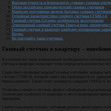
Высокая точность и безопасность «умные» газовые счетч
Обзор российских производителей газовых счетчиков
Наиболее популярные модели бытовых газовых счетчико
Основные характеристики газового счетчика СГБМ-1,6
Газовый счетчик G4 цена, особенности эксплуатации
Электронный газовый счетчик Гранд-4 цена, преимущест
Газовый счетчик в квартиру наиболее оптимальные хара
Видео:
Не покупайте такие счетчики.
Газовый счетчик в квартиру – новейши
В условиях все чаще возникающей необходимости оптимального
счетчик в квартире позволяет точно определить количество пот
Существует несколько моделей газовых счетчиков, которые мог
счетчик СГБМ-16, который имеет ряд преимуществ по сравнени
период времени. Также стоит упомянуть о модели ГРАНД-4, ко
Установка газового счетчика требует соблюдения определенных
технические особенности квартиры и место размещения прибор
критериев.
Снятие показаний газовых счетчиков должно происходить согл