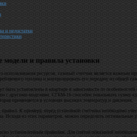
ики
в
ва и недостатки
ктеристики
е модели и правила установки
 использования ресурсов, газовый счетчик является важным при
ребляемого топлива и контролировать его передачу из общей газ
ут быть установлены в квартире в зависимости от особенностей 
ю с другими моделями. СГБМ-16 способен показывать сумму куб
торая применяется в условиях высоких температур и давления.
 правил. К примеру, перед установкой счетчика необходимо учес
а. Исходя из этих параметров, можно определить оптимальные у
асно установленным правилам. Для снятия показаний необходим