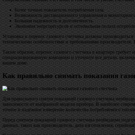
Более точные показатели потребления газа.
Возможность дистанционного управления и мониторинга
Большая надежность и долговечность.
Экономия энергоресурсов и оптимальная оплата потребл
Установка и перенос газового счетчика должны производитьс
техническими особенностями и требованиями производителя. Т
Таким образом, перенос газового счетчика в квартире требует 
специализированную компанию и уточните все детали, включая
вашем доме.
Как правильно снимать показания газо
Для правильного снятия показаний газового счетчика необходи
зависимости от выбранной модели прибора. В наиболее совре
точное и надежное измерение количества потребляемого топли
Перед снятием показаний газового счетчика необходимо подго
данных, таких как производитель, дата изготовления, серийный