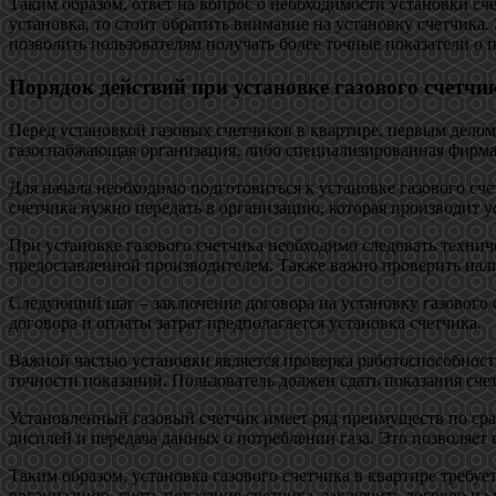
Таким образом, ответ на вопрос о необходимости установки сч
установка, то стоит обратить внимание на установку счетчика
позволить пользователям получать более точные показатели о 
Порядок действий при установке газового счетчи
Перед установкой газовых счетчиков в квартире, первым делом
газоснабжающая организация, либо специализированная фирма
Для начала необходимо подготовиться к установке газового сч
счетчика нужно передать в организацию, которая производит у
При установке газового счетчика необходимо следовать техни
предоставленной производителем. Также важно проверить нали
Следующий шаг – заключение договора на установку газового с
договора и оплаты затрат предполагается установка счетчика.
Важной частью установки является проверка работоспособности
точности показаний. Пользователь должен сдать показания сче
Установленный газовый счетчик имеет ряд преимуществ по с
дисплей и передача данных о потреблении газа. Это позволяет 
Таким образом, установка газового счетчика в квартире требу
организацию, снять показания счетчика, заключить договор на