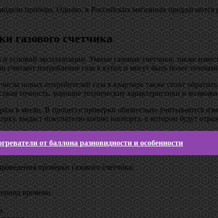
и модели прибора. Однако, в Российских магазинах предлагаютс
ки газового счетчика
а и условий эксплуатации. Умные газовые счетчики, также изве
ни считают потребление газа в кубах и могут быть более точны
исла новых потребителей газа в квартире также стоит обратить
окая точность, хорошие технические характеристики и возможн
раза в месяц. В процессе проверки обязательно учитываются изм
ерку, выдаст покупателю копию паспорта, в котором будут отраж
греватели от баллона разновидности и особенности
роведения проверки газового счетчика:
период времени.
а.