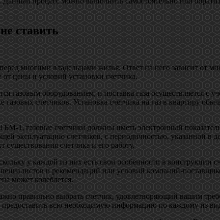
. Данный процесс можно выполнить самостоятельно или обратит
 не ставить
 перед многими владельцами жилья. Ответ на него зависит от мн
е от цены и условий установки счетчика.
ся газовым оборудованием, и поставка газа осуществляется с уч
ке газовых счетчиков. Установка счетчика на газ в квартиру о
ГБМ-1, газовые счетчики должны иметь электронный показатель
щей эксплуатацию счетчиков, с периодичностью, указанной в д
т существования счетчика и его работу.
скольку у каждой из них есть свои особенности в конструкции с
специалистов и рекомендаций или условий компаний-поставщиков
ена может колеблется.
 важно правильно выбрать счетчик, удовлетворяющий вашим треб
т предоставить всю необходимую информацию по каждому из вид