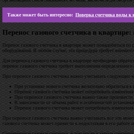
Также может быть интересно:
Поверка счетчика воды к 
Перенос газового счетчика в квартире: 
Перенос газового счетчика в квартире может понадобиться по 
оборудования. В любом случае, эта процедура требует внимат
Для переноса газового счетчика в квартире необходимо обрати
перенос газового счетчика требует выполнения определенного
При переносе газового счетчика важно учитывать следующие 
При установке нового счетчика желательно обратиться к 
Перенос газового счетчика может потребовать изменения 
При переносе газового счетчика важно также произвести
В зависимости от объема работ и особенностей установки
Перенос газового счетчика может потребовать изменения 
При переносе газового счетчика важно учитывать все эти мом
газового счетчика может привести к недостаткам в его работе 
Современные газовые счетчики, в том числе и умные счетчик