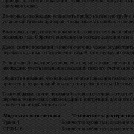
Приборы для снятия показаний газового счетчика могут быть 
счетчиков схожи.
Во-первых, необходимо установить прибор на газовую трубу в 
установкой газовых приборов, чтобы избежать ошибок и повр
Во-вторых, перед снятием показаний газового счетчика необх
показания газа. Обратите внимание на текущее давление газа в 
Далее, снятие показаний газового счетчика можно осуществи
передавать данные о потреблении газа. В этом случае, необх
Если в вашей квартире установлены старые газовые счетчики, 
необходимо учесть изменение показаний газового счетчика за
Обратите внимание, что наиболее точные показания газового 
привести к неправильной оплате за потребление газа. Поэтому 
Таким образом, снятие показаний газового счетчика – это от
перечень технических рекомендаций и инструкций для снятия 
количества потребленного газа.
Модель газового счетчика
Технические характеристик
Гранд-4
Количество кубов газа, давление т
СГБМ-16
Количество кубов газа, давление т