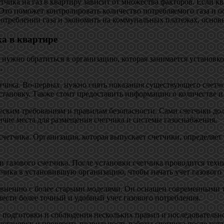
етчика на газ в квартиру зависит от множества факторов. Если 
. Это поможет контролировать количество потребляемого газа и 
потреблении газа и экономить на коммунальных платежах, основ
ка в квартире
 нужно обратиться в организацию, которая занимается установк
.
етчика. Во-первых, нужно снять показания существующего счетчи
становку. Также стоит предоставить информацию о количестве и
ческим требованиям и правилам безопасности. Сами счетчики до
чие места для размещения счетчика и системы газоснабжения.
четчика. Организация, которая выпускает счетчики, определяет
 газового счетчика. После установки счетчика проводится техни
тчика в установившую организацию, чтобы начать учет газового
равнению с более старыми моделями. Он оснащен современными 
вести более точный и удобный учет газового потребления.
ет подготовки и соблюдения нескольких правил и последовательн
 установку и проверить правильность работы счетчика после уст