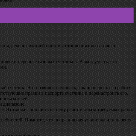
ения, реконструкцией системы отопления или газового
новке и переносе газовых счетчиков. Важно учесть, что
ами.
 счетчик. Это позволит вам знать, как проверить его работу.
етствующие правки в паспорте счетчика и перенастроить его.
 показателей.
м диапазоне.
ое. Это может повлиять на цену работ и объем требуемых работ.
требностей. Помните, что неправильная установка или перенос
ионными приборами: