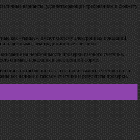
я различные варианты, удовлетворяющие требованиям и бюджету
стные как «умные», имеют систему электронных показаний,
ми и надежными, чем традиционные счетчики.
 внимание на необходимость проверки газового счетчика.
ость снимать показания в электронной форме.
енения в потреблении газа, состояние самого счетчика и его
ены все данные о газовом счетчике и результаты проверки.