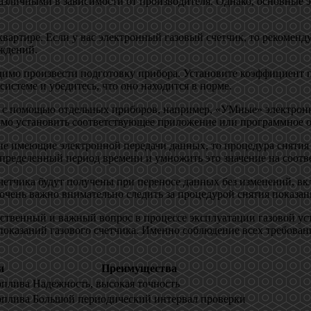
различными в зависимости от производителя. Однако, основные 
квартире. Если у вас электронный газовый счетчик, то рекомен
еждений.
одимо произвести подготовку прибора. Установите коэффициент 
системе и убедитесь, что оно находится в норме.
ть с помощью отдельных приборов, например, «УМные» электрон
одимо установить соответствующее приложение или программное 
не имеющие электронной передачи данных, то процедура снятия 
 определенный период времени и умножить это значение на соот
счетчика будут получены при переносе данных без изменений, в
очень важно внимательно следить за процедурой снятия показани
ветственный и важный вопрос в процессе эксплуатации газовой 
показаний газового счетчика. Именно соблюдение всех требован
и
Преимущества
оплива
Надежность, высокая точность
оплива
Большой периодический интервал проверки