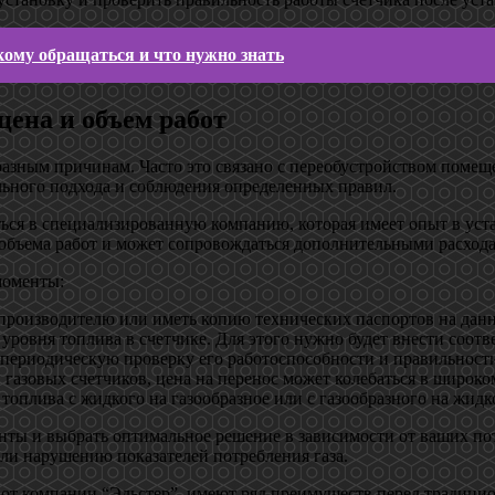
кому обращаться и что нужно знать
цена и объем работ
разным причинам. Часто это связано с переобустройством помещ
ельного подхода и соблюдения определенных правил.
ться в специализированную компанию, которая имеет опыт в уста
 объема работ и может сопровождаться дополнительными расход
моменты:
производителю или иметь копию технических паспортов на данный
уровня топлива в счетчике. Для этого нужно будет внести соотв
 периодическую проверку его работоспособности и правильности
 газовых счетчиков, цена на перенос может колебаться в широко
топлива с жидкого на газообразное или с газообразного на жидк
енты и выбрать оптимальное решение в зависимости от ваших по
или нарушению показателей потребления газа.
и от компании “Эльстер”, имеют ряд преимуществ перед традиц