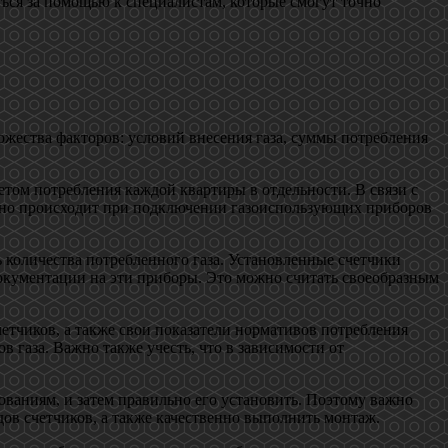
ься за помощью к специалистам, которые смогут точно
ожества факторов: условий внесения газа, суммы потребления
етом потребления каждой квартиры в отдельности. В связи с
бычно происходит при подключении газоиспользующих приборов
 количества потребленного газа. Установленные счетчики
окументации на эти приборы. Это можно считать своеобразным
четчиков, а также свои показатели нормативов потребления
 газа. Важно также учесть, что в зависимости от
ованиям, и затем правильно его установить. Поэтому важно
ов счетчиков, а также качественно выполнить монтаж.