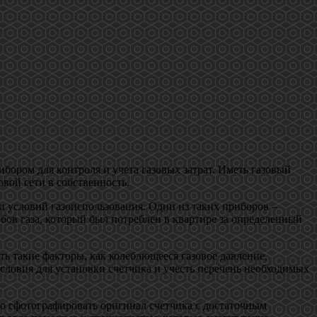
бором для контроля и учета газовых затрат. Иметь газовый
овой сети в собственность.
и условий газоиспользования. Один из таких приборов –
ов газа, который был потреблен в квартире за определенный
ть такие факторы, как колеблющееся газовое давление,
словия для установки счетчика и учесть перечень необходимых
о сфотографировать оригинал счетчика с достаточным