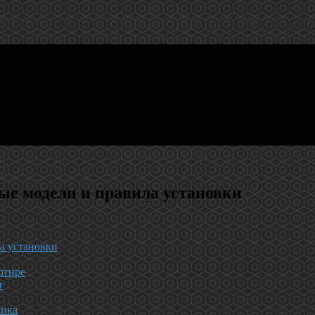
ые модели и правила установки
а установки
ртире
т
чика