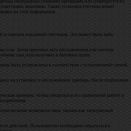
квартира оборудована газовыми приборами или планируется их
осуществлять экономию. Также установка счетчика может
ываясь на этой информации.
ой и снятием показаний счетчиков. Это может быть либо
ка газа. Затем оригинал акта обслуживания или паспорт
 объеме газа, используемых в бытовых целях.
лжны быть установлены в соответствии с установочной схемой,
 цену на установку и обслуживание прибора. После подписания
ческая проверка, чтобы убедиться в его правильной работе и
 потребления.
техническими возможностями, такими как электронный
ости действий. Пользователю необходимо обратиться в
ановки.