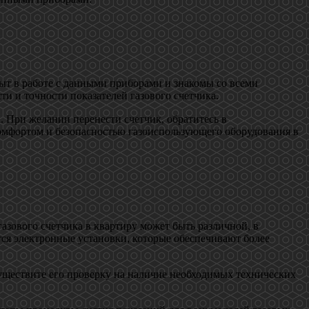
ыт в работе с данными приборами и знакомы со всеми
и и точности показателей газового счетчика.
. При желании перенести счетчик, обратитесь в
комфортом и безопасностью газоиспользующего оборудования в
азового счетчика в квартиру может быть различной, в
ся электронные установки, которые обеспечивают более
существите его проверку на наличие необходимых технических