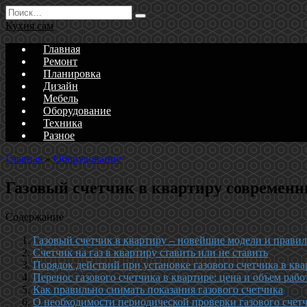
Перейти
Search
к
for:
Кухня сам
содержанию
Главная
Ремонт
Планировка
Дизайн
Мебель
Оборудование
Техника
Разное
Главная
»
Оборудование
Газовый счетчик в квартиру современн
Содержание
Газовый счетчик в квартиру – новейшие модели и правил
Счетчик на газ в квартиру ставить или не ставить
Порядок действий при установке газового счетчика в ква
Перенос газового счетчика в квартире: цена и объем рабо
Как правильно снимать показания газового счетчика
О необходимости периодической проверки газового счет