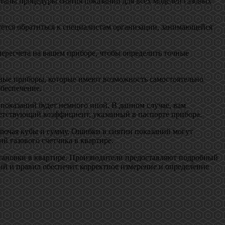
этапы процедуры снятия показаний для всех моделей газовых
дуется обратиться к специалистам организации, занимающейся
пересчета на вашем приборе, чтобы определить точные
ные приборы, которые имеют возможность самостоятельно
обеспечение.
показаний будет немного иной. В данном случае, вам
ветствующий коэффициент, указанный в паспорте прибора.
ключая кубы и сумму. Ошибки в снятии показаний могут
й газового счетчика в квартире.
установки в квартире. Производители предоставляют подробный
ий и правил обеспечит корректное измерение и определение