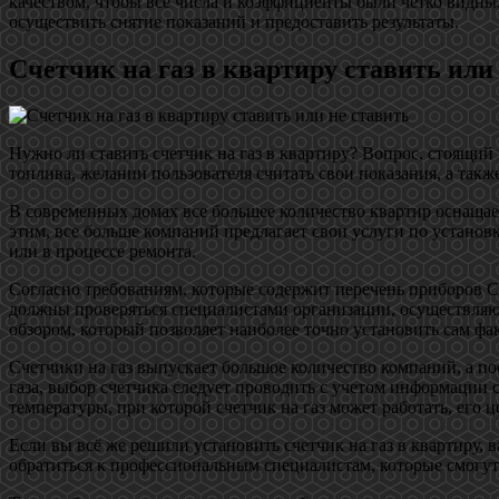
качеством, чтобы все числа и коэффициенты были четко видны
осуществить снятие показаний и предоставить результаты.
Счетчик на газ в квартиру ставить или
Нужно ли ставить счетчик на газ в квартиру? Вопрос, стоящий
топлива, желании пользователя считать свои показания, а такж
В современных домах все большее количество квартир оснащает
этим, все больше компаний предлагает свои услуги по установ
или в процессе ремонта.
Согласно требованиям, которые содержит перечень приборов С
должны проверяться специалистами организации, осуществляю
обзором, который позволяет наиболее точно установить сам фак
Счетчики на газ выпускает большое количество компаний, а по
газа, выбор счетчика следует проводить с учетом информации 
температуры, при которой счетчик на газ может работать, его ц
Если вы всё же решили установить счетчик на газ в квартиру,
обратиться к профессиональным специалистам, которые смогу