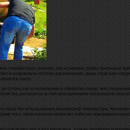
ких температурах, поэтому для установки трубки коптильни тр
рубку и подключить систему для генерации дыма. Отдельно следу
ливается снизу.
 доступны для использования и обработки пищи, чем специальн
тройства достигается за счет использования специальной способ
ки пищи без использования нагреваемой температуры. Копчение 
роме того, такая коптилка позволяет избегать образования канц
о определить тип и вид коптильни, а также подобрать подходя