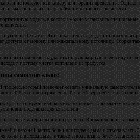
ают и используют как камеру для горения древесины. Однако, 
е на материалы, из которых будет изготовлен ваш агрегат.
 портативную модель, в которой можно установить специальные
о копчения.
градусов по Цельсию. Этот показатель будет достаточным для п
бует доступа к газовому или жижепальному источнику. Сборка та
является необходимость удалить старую жирную древесину после
исходит, поэтому чистка коптильни не требуется.
 типа самостоятельно?
 процесс, который позволяет создать уникальную самостоятель
й лишней бочки или нержавеющей старой верхней части баллона,
. Для этого нужно выбрать небольшое место на заднем дворе или
установив подставки для коптильни.
я некоторые материалы и инструменты. Внимательно ознакомьте
жней и верхней частях бочки для подачи дыма и отвода влаги. З
ля входа и выхода дыма, а также отвода влаги. Затем установите