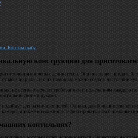
?
ми. Коптим рыбу.
никальную конструкцию для приготовлен
риготовления копченых деликатесов. Она позволяет придать блю
 от мяса до рыбы, и с их помощью можно создать настоящие ку
инах, не всегда отвечают требованиям и пожеланиям каждого пов
 коптильню своими руками.
е подойдут для различных целей. Однако, для большинства коп
 камеры, а также возможность зафиксировать дым с помощью к
омашних коптильнях?
м копчения, который будет использоваться. Существует несколь