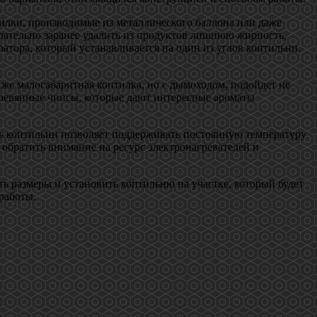
илки, производимые из металлического баллона или даже
елательно заранее удалить из продуктов лишнюю жирность,
атора, который устанавливается на один из углов коптильни.
 же малогабаритная коптилка, но с дымоходом, подойдет не
деревянные чипсы, которые дают интересные ароматы
ль коптильни позволяет поддерживать постоянную температуру
 обратить внимание на ресурс электронагревателей и
ь размеры и установить коптильню на участке, который будет
работы.