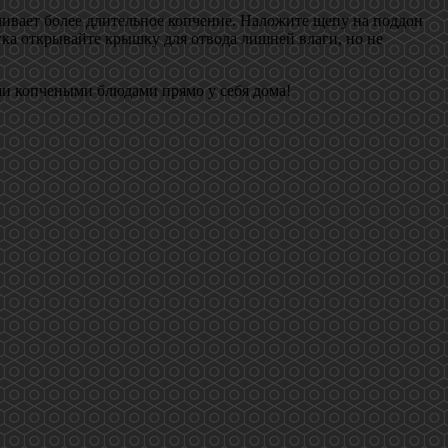
ечивает более длительное копчение. Наложите щепу на поддон
гка открывайте крышку для отвода лишней влаги, но не
ыми копчеными блюдами прямо у себя дома!