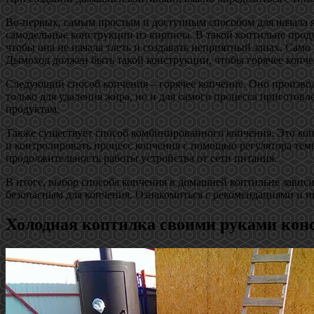
Во-первых, самым простым и доступным способом для начала я
самодельные конструкции из кирпича. В такой коптильне проду
чтобы она не начала тлеть и создавать неприятный запах. Сам
Дымоход должен быть такой конструкции, чтобы горячее копч
Следующий способ копчения – горячее копчение. Оно производи
только для удаления жира, но и для самого процесса пригото
продуктам.
Также существует способ комбинированного копчения. Это коп
и контролировать процесс копчения с помощью регулятора темп
продолжительность работы устройства от сети питания.
В итоге, выбор способа копчения в домашней коптильне зависи
безопасным для копчения. Ознакомиться с рекомендациями и ин
Холодная коптилка своими руками кон