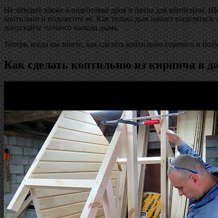
Не забудьте также о подготовке дров и щепы для коптильни. Щ
коптильни и подожгите ее. Как только дым начнет выделяться,
допускайте полного выхода дыма.
Теперь, когда вы знаете, как сделать коптильню горячего и п
Как сделать коптильню из кирпича в д