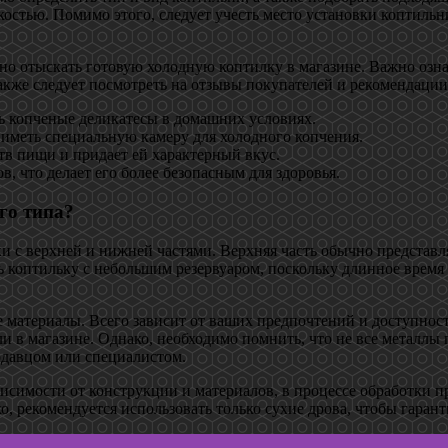
остью. Помимо этого, следует учесть место установки коптильни
но отыскать готовую холодную коптилку в магазине. Важно озна
акже следует посмотреть на отзывы покупателей и рекомендации
ь копченые деликатесы в домашних условиях.
иметь специальную камеру для холодного копчения.
тв пищи и придает ей характерный вкус.
, что делает его более безопасным для здоровья.
го типа?
ки с верхней и нижней частями. Верхняя часть обычно представ
ть коптильку с небольшим резервуаром, поскольку длинное врем
е материалы. Всего зависит от ваших предпочтений и доступно
и в магазине. Однако, необходимо помнить, что не все металлы 
одавцом или специалистом.
исимости от конструкции и материалов, в процессе обработки п
, рекомендуется использовать только сухие дрова, чтобы гаран