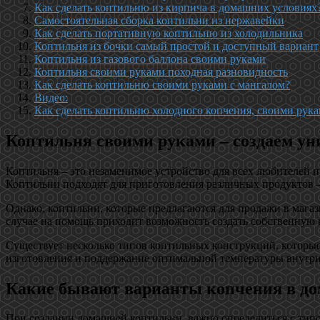
Как сделать коптильню из кирпича в домашних условиях
Самостоятельная сборка коптильни из нержавейки
Как сделать портативную коптильню из холодильника
Коптильня из бочки самый простой и доступный вариант
Коптильня из газового баллона своими руками
Коптильня своими руками походная разновидность
Как сделать коптильню своими руками с мангалом?
Видео:
Как сделать коптильню холодного копчения, своими рука
Коптильня своими руками – создаем у
Коптильня – это незаменимое устройство для всех любителей п
Коптильни подходят для приготовления различных продуктов –
Однако, коптильни, которые предлагаются для продажи в магаз
случае на помощь приходит возможность создать собственную
Существует несколько типов коптильных конструкций, которы
изготовления и поддержание оптимальной температуры внутри
Какие бывают варианты копчения в д
При создании домашней коптильни, важно определиться с типо