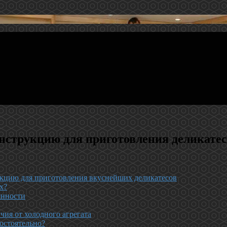
нструкцию для приготовления деликатес
укцию для приготовления вкуснейших деликатесов
х?
енности
чия от холодного агрегата
мостоятельно?