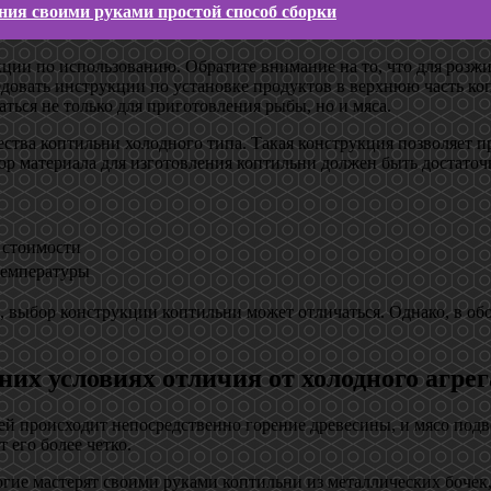
ния своими руками простой способ сборки
кции по использованию. Обратите внимание на то, что для розж
едовать инструкции по установке продуктов в верхнюю часть ко
аться не только для приготовления рыбы, но и мяса.
ства коптильни холодного типа. Такая конструкция позволяет п
ор материала для изготовления коптильни должен быть достаточ
 стоимости
температуры
, выбор конструкции коптильни может отличаться. Однако, в об
их условиях отличия от холодного агрег
 ней происходит непосредственно горение древесины, и мясо подв
 его более четко.
огие мастерят своими руками коптильни из металлических боче