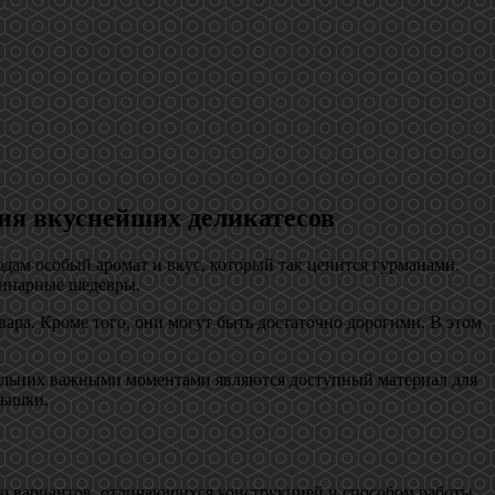
ия вкуснейших деликатесов
дам особый аромат и вкус, который так ценится гурманами.
линарные шедевры.
ара. Кроме того, они могут быть достаточно дорогими. В этом
тильних важными моментами являются доступный материал для
рышки.
ко вариантов, отличающихся конструкцией и способом работы.