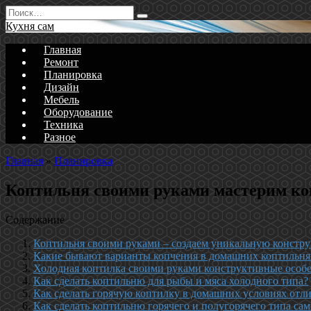
Перейти
Search
к
for:
Кухня сам
содержанию
Главная
Ремонт
Планировка
Дизайн
Мебель
Оборудование
Техника
Разное
Главная
»
Планировка
Коптильня своими руками мастерим ко
Содержание
Коптильня своими руками – создаем уникальную констр
Какие бывают варианты копчения в домашних коптильня
Холодная коптилка своими руками конструктивные особ
Как сделать коптильню для рыбы и мяса холодного типа?
Как сделать горячую коптилку в домашних условиях отли
Как сделать коптильню горячего и полугорячего типа са