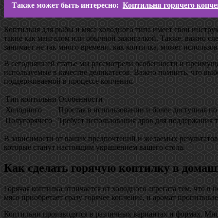
Также может быть интересно:
Коптильня горячего копче
Коптильня для рыбы и мяса холодного типа имеет свои инстру
такие как мангалом или обычной зажигалкой. Также, важно сл
занимает не так много времени, как коптилка, может использов
В сегодняшней статье мы рассмотрели особенности и преимуще
используемые в качестве деликатесов. Важно помнить, что выб
поддерживаемой в процессе копчения.
Тип коптильни
Особенности
Холодного
Простая в использовании и более доступная по
Полугорячего
Требует использования дров для поддержания 
В зависимости от ваших предпочтений и желаемых результатов
которые станут настоящим украшением вашего стола.
Как сделать горячую коптилку в домашн
Горячая коптилка отличается от холодного агрегата тем, что в
мясо приобретает сразу горячее копчение, и аромат пропитывает
Коптильни производятся в различных вариантах и формах. Мн