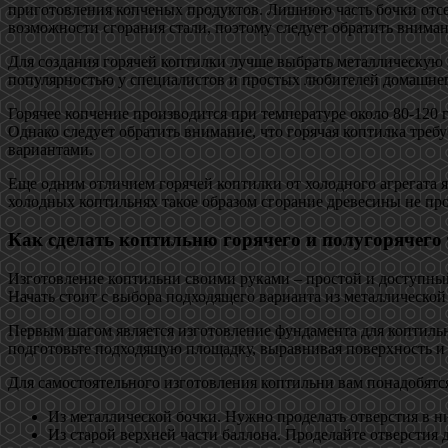
приготовления копченых продуктов. Лишнюю часть бочки отсек
возможности сгорания стали, поэтому следует обратить внимани
Для создания горячей коптилки лучше выбрать металлическую
популярностью у специалистов и простых любителей домашнег
Горячее копчение производится при температуре около 80-120 
Однако следует обратить внимание, что горячая коптилка тре
вариантами.
Еще одним отличием горячей коптилки от холодного агрегата 
холодных коптильнях такое образом сгорание древесины не про
Как сделать коптильню горячего и полугорячего
Изготовление коптильни своими руками – простой и доступный
Начать стоит с выбора подходящего варианта из металлическо
Первым шагом является изготовление фундамента для коптильни
подготовьте подходящую площадку, выравнивая поверхность и 
Для самостоятельного изготовления коптильни вам понадобятс
Из металлической бочки. Нужно проделать отверстия в ни
Из старой верхней части баллона. Проделайте отверстия д