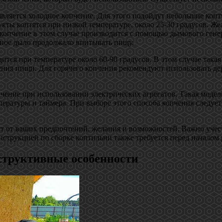
вляется холодное копчение. Для этого подойдут небольшие копт
кты коптятся при низкой температуре, около 25-30 градусов. Ж
о копчение в этом случае производится с помощью дымового генер
еное дыло продолжало впитывать пищу.
тся при температуре около 60-90 градусов. В этом случае такая
вления пищи. Для горячего копчения рекомендуют использовать 
чение при использовании электрических агрегатов. Такая моде
ературы и таймера. При выборе этого способа копчения следует
т от ваших предпочтений, желания и возможностей. Важно учест
струкцией по сборке коптильни также требуется перед началом 
структивные особенности