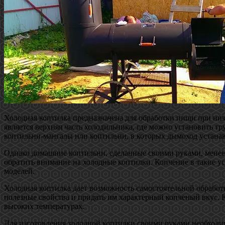
Холодная коптилка предназначена для обработки пищи при низ
является верхняя часть холодильника, где можно установить т
коптильни-мангалы или коптильни, в которых дымоход устанав
Однако домашние коптильни, сделанные своими руками, менее
обратить внимание на холодные коптилки. Копчение в такие ус
моделей.
Холодная коптилка дает возможность самостоятельной обработ
полезные свойства и придать им характерный копченый вкус. К
высоких температурах.
Для изготовления холодной коптилки своими руками необходим