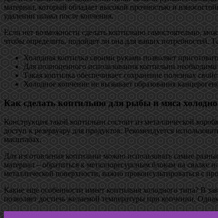
материал, который обладает высокой прочностью и износостойк
удалении шлака после копчения.
Если нет возможности сделать коптильню самостоятельно, мож
чтобы определить, подойдет ли она для ваших потребностей. Т
Холодная коптилка своими руками позволяет приготовит
Для полноценного использования коптильни необходимо 
Такая коптилка обеспечивает сохранение полезных свойс
Холодное копчение не вызывает образования канцерогенов
Как сделать коптильню для рыбы и мяса холодно
Конструкция такой коптильни состоит из металлической короб
доступ к резервуару для продуктов. Рекомендуется использова
масштабах.
Для изготовления коптильни можно использовать самые разны
материал – обратиться к металлоресурсным блокам на свалке ил
металлической поверхности, важно проконсультироваться с пр
Какие еще особенности имеет коптильня холодного типа? В зав
позволяет достичь желаемой температуры при копчении. Однако