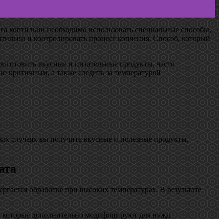
ига коптильни необходимо использовать специальные способы,
птильни и контролировать процесс копчения. Способ, который
риготовить вкусные и питательные продукты, часто
но критичным, а также следить за температурой
оих случаях вы получите вкусные и полезные продукты,
ата
ергается обработке при высоких температурах. В результате
к, которые дополнительно модифицируют для нужд