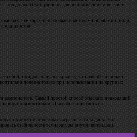
 – она должна быть удобной для использования и легкой в
комиться с ее характеристиками и методами обработки пищи,
 специалистов.
ляет собой откидывающуюся крышку, которая обеспечивает
я коптильни полезна только при использовании на крупных
сти компонентов. Самый простой способ отыскать подходящий
подойдут для коптильни. Для избежания тлеть на
родуктов могут использоваться разные типы дров. Это
тировать стабильность температуры внутри коптильни.