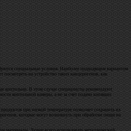
ебуются специальные условия. Наиболее подходящим вариантом
ет посмотреть на устройство таких канцерогенов, как
ые коптильни. В этом случае специалисты рекомендуют
ности коптильной камеры, а не за счет подачи кипящих
продуктов при низкой температуре позволяет сохранить их
ерогенов, которые могут возникнуть при обработке пищи на
щие материалы. Лучше всего использовать металлический