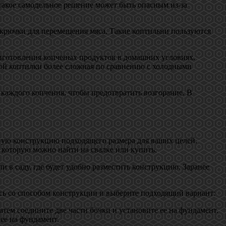
такое самодельное решение может быть опасным из-за
 крючки для перемещения мяса. Такие коптильни пользуются
риготовления копченых продуктов в домашних условиях.
кой коптилки более сложная по сравнению с холодными
 каждого копчения, чтобы предотвратить возгорание. В
ную конструкцию подходящего размера для ваших целей.
 которую можно найти на свалке или купить.
 в саду, где будет удобно разместить конструкцию. Заранее
сь со способом конструкции и выберите подходящий вариант:
атем соедините две части бочки и установите ее на фундамент.
 ее на фундамент.