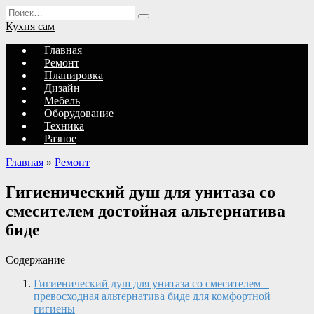
Перейти
Search
к
for:
Кухня сам
содержанию
Главная
Ремонт
Планировка
Дизайн
Мебель
Оборудование
Техника
Разное
Главная
»
Ремонт
Гигиенический душ для унитаза со
смесителем достойная альтернатива
биде
Содержание
Гигиенический душ для унитаза со смесителем –
превосходная альтернатива биде для комфортной
гигиены