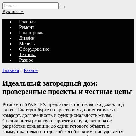
Перейти
Search
к
for:
Кухня сам
содержанию
Главная
Ремонт
Планировка
Дизайн
Мебель
Оборудование
Техника
Разное
Главная
»
Разное
Идеальный загородный дом:
проверенные проекты и честные цены
Компания SPARTEX предлагает строительство домов под
ключ в Екатеринбурге и окрестностях, ориентируясь на
комфорт, долговечность и функциональность жилья.
Специалисты реализуют проекты с нуля, начиная от
разработки концепции до сдачи готового объекта с
коммуникациями и отделкой. Особое внимание уделяется