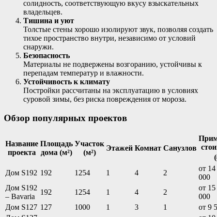
солидность, соответствующую вкусу взыскательных
владельцев.
Тишина и уют
Толстые стены хорошо изолируют звук, позволяя создать
тихое пространство внутри, независимо от условий
снаружи.
Безопасность
Материалы не подвержены возгоранию, устойчивы к
перепадам температур и влажности.
Устойчивость к климату
Постройки рассчитаны на эксплуатацию в условиях
суровой зимы, без риска повреждения от мороза.
Обзор популярных проектов
Прим
Название
Площадь
Участок
стои
Этажей
Комнат
Санузлов
проекта
дома (м²)
(м²)
от 14
Дом S192
192
1254
1
4
2
000
Дом S192
от 15
192
1254
1
4
2
– Bavaria
000
Дом S127
127
1000
1
3
1
от 9 