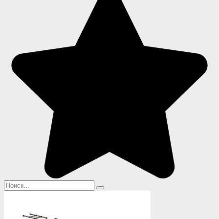
Search
for: