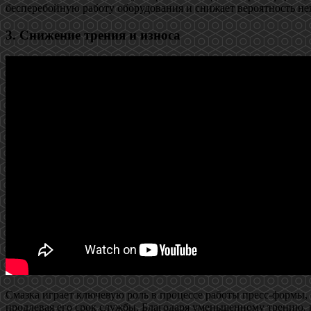
бесперебойную работу оборудования и снижает вероятность не
3. Снижение трения и износа
Смазка играет ключевую роль в процессе работы пресс-формы,
продлевая его срок службы. Благодаря уменьшенному трению,