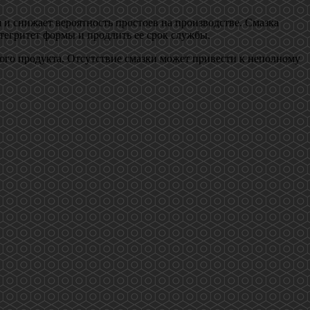
 и снижает вероятность простоев на производстве. Смазка
тегритет формы и продлить ее срок службы.
ого продукта. Отсутствие смазки может привести к неполному