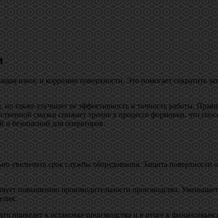
м
ащая износ и коррозию поверхности. Это помогает сократить за
, но также улучшает ее эффективность и точность работы. Прави
ественной смазки снижает трение в процессе формовки, что спо
й и безопасной для операторов.
ьно увеличить срок службы оборудования. Защита поверхности о
твует повышению производительности производства. Уменьшаетс
елия.
что приведет к остановке производства и в итоге к финансовым