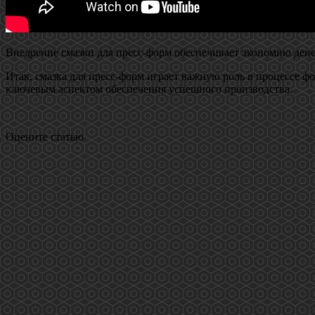
Внедрение смазки для пресс-форм обеспечивает экономию дене
Итак, смазка для пресс-форм играет важную роль в процессе ф
ключевым аспектом обеспечения успешного производства.
Оцените статью