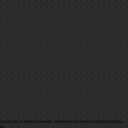
 приводит к значительному уменьшению износа оборудования,
ым.