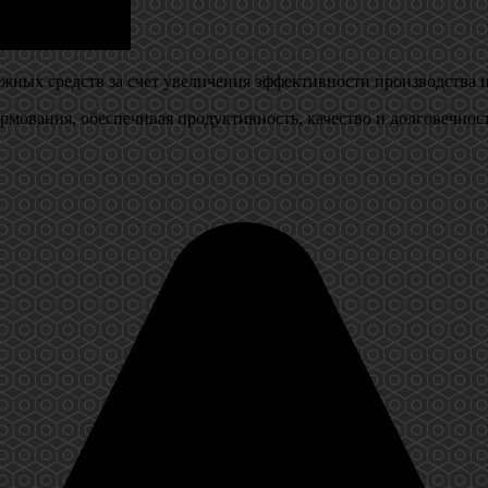
жных средств за счет увеличения эффективности производства 
ормования, обеспечивая продуктивность, качество и долговечнос