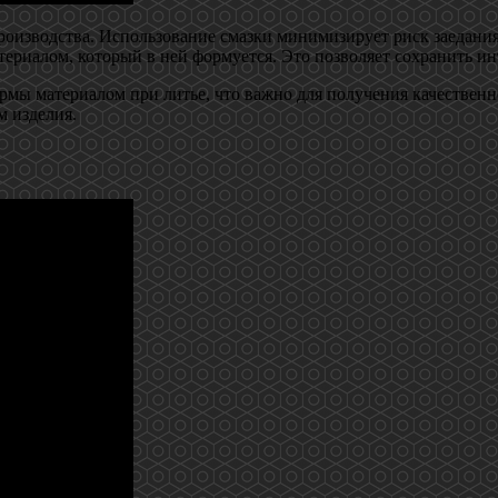
роизводства. Использование смазки минимизирует риск заедания
ериалом, который в ней формуется. Это позволяет сохранить ин
рмы материалом при литье, что важно для получения качественн
 изделия.