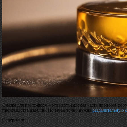
Смазка для пресс-форм – это неотъемлемая часть процесса фор
производства изделий. Но зачем точно нужна
разделительную с
Содержание