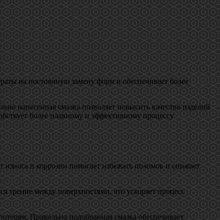
траты на постоянную замену форм и обеспечивает более
льно нанесенная смазка позволяет повысить качество изделий
собствует более плавному и эффективному процессу
т износа и коррозии помогает избежать поломок и снижает
я трение между поверхностями, что ускоряет процесс
 потерям. Правильно подобранная смазка обеспечивает