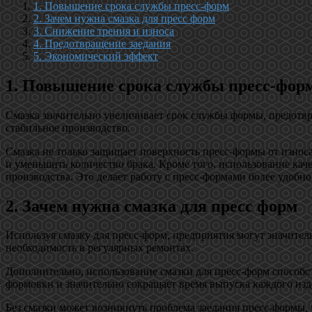
1. Повышение срока службы пресс-форм
2. Зачем нужна смазка для пресс форм
3. Снижение трения и износа
4. Предотвращение заедания
5. Экономический эффект
1. Повышение срока службы пресс-фор
Смазка значительно увеличивает срок службы формы, предотвр
стабильное производство.
Смазка не только защищает поверхность пресс-формы от износа
и уменьшить количество брака. Кроме того, использование кач
производства. Это делает работу с пресс-формами более удобно
2. Зачем нужна смазка для пресс форм
Используя смазку для пресс-форм, предприятия могут значител
необходимость в регулярных ремонтах.
Дополнительно, использование смазки для пресс-форм способс
формовки и значительно сокращает время выпуска каждого изд
Без смазки может возникнуть проблема заедания пресс-формы, 