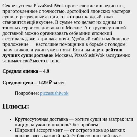
Секрет успеха PizzaSushiWok прост: свежие ингредиенты,
приготовленные с точностью, достойной японских мастеров
суши, и регулярные акции, от которых каждый заказ
становится ещё вкуснее. В сумме это делает их одним из
топовых сервисов доставки в Москве. А с круглосуточной
доставкой можно организовать себе мини-японский
фестиваль даже в три часа ночи. Удобный сайт и мобильное
приложение — настоящие помощники в борьбе с голодом:
пару кликов, и ужин уже в пути! Если вы ищете
рейтинг
лучших суши доставо
к Москвы, PizzaSushiWok заслуженно
занимает своё место в топе.
Средняя оценка – 4.9
Средняя цена – 1229 ₽ за сет
Подробнее:
pizzasushiwok
Плюсы:
Круглосуточная доставка — хотите суши на завтрак или
пиццу на ужин в полночь? Без проблем!
Широкий ассортимент — от острого вока до мягких
роллов, здесь каждый найдёт блюдо под свой вкус.