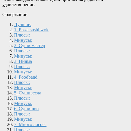
удовлетворение.
Содержание
Лучшие:
1. Pizza sushi wok
Плюсы:
Минусы:
2. Суши мастер
Плюсы:
Минусы:
3. Нияма
Плюсы:
Минусы:
4. Foodband
Плюсы:
Минусы:
5. Сушивесла
Плюсы:
Минусы:
6. Сушишоп
Плюсы:
Минусы:
7. Много лосося
Плюсы: