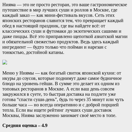
Нияма — это не просто ресторан, это ваше гастрономическое
путешествие в мир лучших суши и роллов в Москве, где
каждый заказ — как мини-фестиваль вкусов. Сеть этих
японских ресторанов славится тем, что превращает каждый
обед в настоящий праздник, где вы найдете всё: от
классических суши и футомаки до экзотических сашими и
даже пиццы. Всё это приправлено щепоткой азиатской магии
и обязательной свежестью продуктов. Ведь здесь каждый
ингредиент — будто только что пойман и нарезан с
тонкостью, достойной катаны.
Меню у Ниямы — как богатый свиток японской кухни: от
икуры до соусов, которые поднимут даже самое будничное
блюдо на уровень гейши. В сумме это делает их одним из
топовых ресторанов в Москве. А если ваш день совсем
закружился в суете, то быстрая доставка на подлете уже
готова “спасти суши-день”, будь то через 35 минут или чуть
больше часа — но всегда оперативно и с доброй порцией
тепла. Если вы ищете рейтинг лучших суши доставок
Москвы, Нияма заслуженно занимает своё место в топе.
Средняя оценка – 4.9