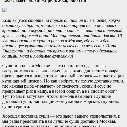
Last Updated on:
7th Апрель 2026, 06:05 пп
Если вы уже стоите на пороге отчаяния и не знаете, какую
доставку выбрать, чтобы каждая порция была не только
красивой, но и вкусной, то этот список — ваш спасательный
круг из водорослей нори. Мы тщательно отобрали для вас 10
лучших доставок суши и роллов в Москве, где вас ждёт
настоящее кулинарное «цунами» вкусов и свежести. Пора
“нарезать” и доставить прямо к вашему столу идеальные
сашими, маки и любимые футомаки!
Суши и роллы в Москве — это не просто еда, а целая
гастрономическая философия, где каждое движение повара
превращается в искусство, а рисовый комочек — в настоящий
кулинарный шедевр. Но как выбрать ту самую доставку суши,
где каждая рыба «прыгает» от свежести, соевый соус не
превращает рис в кашу, а васаби бодрит, а не сносит с ног?
Тут-то мы и вступаем, чтобы помочь вам найти лучшие
доставки суши, настоящие жемчужины в морских глубинах
суши-сервиса.
Хорошая доставка суши — это залог вашего удовольствия, и
мы рады представить вам лучшие суши доставки Москвы,
чтобы каждая доставка суши приносила радость и