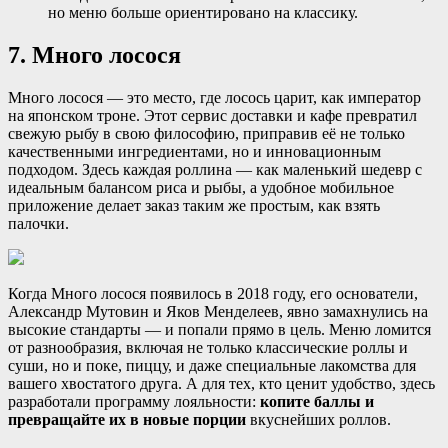
но меню больше ориентировано на классику.
7. Много лосося
Много лосося — это место, где лосось царит, как император
на японском троне. Этот сервис доставки и кафе превратил
свежую рыбу в свою философию, приправив её не только
качественными ингредиентами, но и инновационным
подходом. Здесь каждая роллина — как маленький шедевр с
идеальным балансом риса и рыбы, а удобное мобильное
приложение делает заказ таким же простым, как взять
палочки.
Когда Много лосося появилось в 2018 году, его основатели,
Александр Мутовин и Яков Менделеев, явно замахнулись на
высокие стандарты — и попали прямо в цель. Меню ломится
от разнообразия, включая не только классические роллы и
суши, но и поке, пиццу, и даже специальные лакомства для
вашего хвостатого друга. А для тех, кто ценит удобство, здесь
разработали программу лояльности:
копите баллы и
превращайте их в новые порции
вкуснейших роллов.