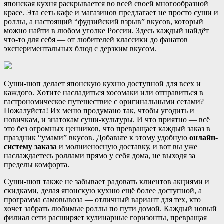
японская кухня раскрывается во всей своей многообразной
красе. Эта сеть кафе и магазинов предлагает не просто суши и
роллы, а настоящий “фудзийский взрыв” вкусов, который
можно найти в любом уголке России. Здесь каждый найдёт
что-то для себя — от любителей классики до фанатов
экспериментальных блюд с дерзким вкусом.
Суши-шоп делает японскую кухню доступной для всех и
каждого. Хотите насладиться хосомаки или отправиться в
гастрономическое путешествие с оригинальными сетами?
Пожалуйста! Их меню продумано так, чтобы угодить и
новичкам, и знатокам суши-культуры. И что приятно — всё
это без огромных ценников, что превращает каждый заказ в
праздник “умами” вкусов. Добавьте к этому удобную
онлайн-
систему заказа
и молниеносную доставку, и вот вы уже
наслаждаетесь роллами прямо у себя дома, не выходя за
пределы комфорта.
Суши-шоп также не забывает радовать клиентов акциями и
скидками, делая японскую кухню ещё более доступной, а
программа самовывоза — отличный вариант для тех, кто
хочет забрать любимые роллы по пути домой. Каждый новый
филиал сети расширяет кулинарные горизонты, превращая