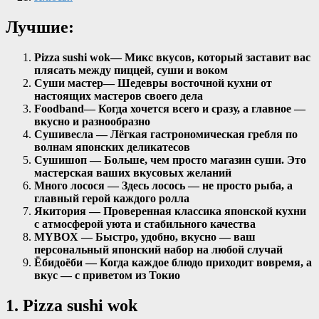
Лучшие:
Pizza sushi wok
— Микс вкусов, который заставит вас
плясать между пиццей, суши и воком
Суши мастер
— Шедевры восточной кухни от
настоящих мастеров своего дела
Foodband
— Когда хочется всего и сразу, а главное —
вкусно и разнообразно
Сушивесла — Лёгкая гастрономическая гребля по
волнам японских деликатесов
Сушишоп — Больше, чем просто магазин суши. Это
мастерская ваших вкусовых желаний
Много лосося — Здесь лосось — не просто рыба, а
главный герой каждого ролла
Якитория — Проверенная классика японской кухни
с атмосферой уюта и стабильного качества
MYBOX — Быстро, удобно, вкусно — ваш
персональный японский набор на любой случай
Ёбидоёби — Когда каждое блюдо приходит вовремя, а
вкус — с приветом из Токио
1. Pizza sushi wok