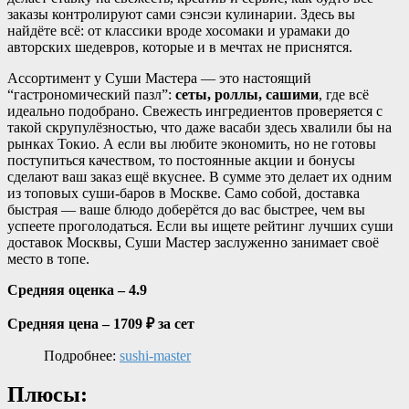
заказы контролируют сами сэнсэи кулинарии. Здесь вы
найдёте всё: от классики вроде хосомаки и урамаки до
авторских шедевров, которые и в мечтах не приснятся.
Ассортимент у Суши Мастера — это настоящий
“гастрономический пазл”:
сеты, роллы, сашими
, где всё
идеально подобрано. Свежесть ингредиентов проверяется с
такой скрупулёзностью, что даже васаби здесь хвалили бы на
рынках Токио. А если вы любите экономить, но не готовы
поступиться качеством, то постоянные акции и бонусы
сделают ваш заказ ещё вкуснее. В сумме это делает их одним
из топовых суши-баров в Москве. Само собой, доставка
быстрая — ваше блюдо доберётся до вас быстрее, чем вы
успеете проголодаться. Если вы ищете рейтинг лучших суши
доставок Москвы, Суши Мастер заслуженно занимает своё
место в топе.
Средняя оценка – 4.9
Средняя цена – 1709 ₽ за сет
Подробнее:
sushi-master
Плюсы: