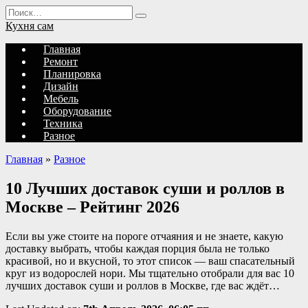
Перейти
Search
к
for:
Кухня сам
содержанию
Главная
Ремонт
Планировка
Дизайн
Мебель
Оборудование
Техника
Разное
Главная
»
Разное
10 Лучших доставок суши и роллов в
Москве – Рейтинг 2026
Если вы уже стоите на пороге отчаяния и не знаете, какую
доставку выбрать, чтобы каждая порция была не только
красивой, но и вкусной, то этот список — ваш спасательный
круг из водорослей нори. Мы тщательно отобрали для вас 10
лучших доставок суши и роллов в Москве, где вас ждёт…