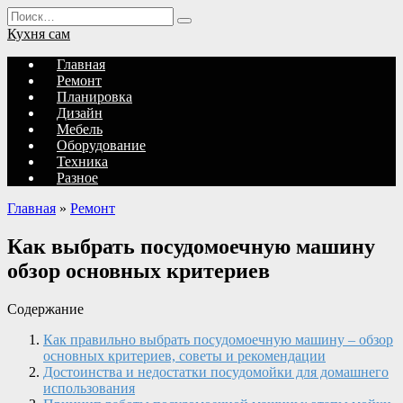
Перейти
Search
к
for:
Кухня сам
содержанию
Главная
Ремонт
Планировка
Дизайн
Мебель
Оборудование
Техника
Разное
Главная
»
Ремонт
Как выбрать посудомоечную машину
обзор основных критериев
Содержание
Как правильно выбрать посудомоечную машину – обзор
основных критериев, советы и рекомендации
Достоинства и недостатки посудомойки для домашнего
использования