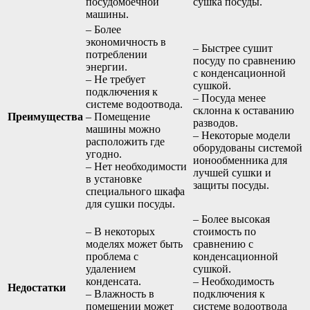
посудомоечной
сушка посуды.
машины.
– Более
экономичность в
– Быстрее сушит
потреблении
посуду по сравнению
энергии.
с конденсационной
– Не требует
сушкой.
подключения к
– Посуда менее
системе водоотвода.
склонна к оставанию
Преимущества
– Помещение
разводов.
машины можно
– Некоторые модели
расположить где
оборудованы системой
угодно.
ионообменника для
– Нет необходимости
лучшей сушки и
в установке
защиты посуды.
специального шкафа
для сушки посуды.
– Более высокая
– В некоторых
стоимость по
моделях может быть
сравнению с
проблема с
конденсационной
удалением
сушкой.
конденсата.
– Необходимость
Недостатки
– Влажность в
подключения к
помещении может
системе водоотвода