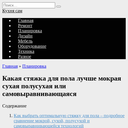
Перейти
Search
к
for:
Кухня сам
содержанию
Главная
Ремонт
Планировка
Дизайн
Мебель
Оборудование
Техника
Разное
Главная
»
Планировка
Какая стяжка для пола лучше мокрая
сухая полусухая или
самовыравнивающаяся
Содержание
Как выбрать оптимальную стяжку для пола – подробное
сравнение мокрой, сухой, полусухой и
самовыравнивающейся технологий