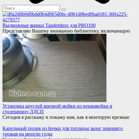
Search
for:
Выдвижные ящики Tandembox для PRO100
Представляю Вашему вниманию библиотеку, включающую
Установка круглой врезной мойки из нержавейки в
столешницу ЛДСП
Сегодня я расскажу и покажу вам, как я монтирую врезные
Капельный полив из бочки для теплицы залог хорошего
урожая на многие годы