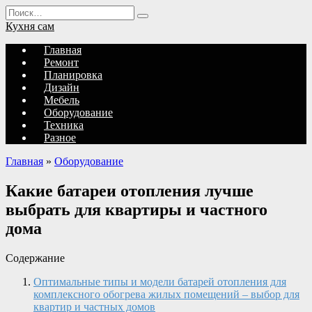
Перейти
Search
к
for:
Кухня сам
содержанию
Главная
Ремонт
Планировка
Дизайн
Мебель
Оборудование
Техника
Разное
Главная
»
Оборудование
Какие батареи отопления лучше
выбрать для квартиры и частного
дома
Содержание
Оптимальные типы и модели батарей отопления для
комплексного обогрева жилых помещений – выбор для
квартир и частных домов