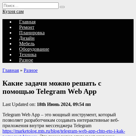
Перейти
Search
к
for:
Кухня сам
содержанию
Главная
Ремонт
Планировка
Дизайн
Мебель
Оборудование
Техника
Разное
Главная
»
Разное
Какие задачи можно решать с
помощью Telegram Web App
Last Updated on:
18th Июнь 2024, 09:54 пп
Telegram Web App – это мощный инструмент, который
позволяет разработчикам создавать интерактивные веб-
приложения внутри мессенджера Telegram
https://marketolog.mts.ru/blog/telegram-web-app-chto-eto-i-kak-