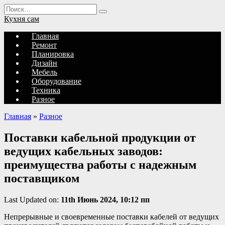
Перейти
Search
к
for:
Кухня сам
содержанию
Главная
Ремонт
Планировка
Дизайн
Мебель
Оборудование
Техника
Разное
Главная
»
Разное
Поставки кабельной продукции от
ведущих кабельных заводов:
преимущества работы с надежным
поставщиком
Last Updated on:
11th Июнь 2024, 10:12 пп
Непрерывные и своевременные поставки кабелей от ведущих