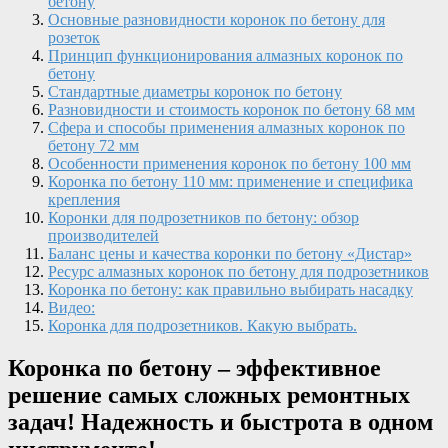
бетону
Основные разновидности коронок по бетону для
розеток
Принцип функционирования алмазных коронок по
бетону
Стандартные диаметры коронок по бетону
Разновидности и стоимость коронок по бетону 68 мм
Сфера и способы применения алмазных коронок по
бетону 72 мм
Особенности применения коронок по бетону 100 мм
Коронка по бетону 110 мм: применение и специфика
крепления
Коронки для подрозетников по бетону: обзор
производителей
Баланс цены и качества коронки по бетону «Дистар»
Ресурс алмазных коронок по бетону для подрозетников
Коронка по бетону: как правильно выбирать насадку
Видео:
Коронка для подрозетников. Какую выбрать.
Коронка по бетону – эффективное
решение самых сложных ремонтных
задач! Надежность и быстрота в одном