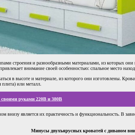
пами строения и разнообразными материалами, из которых они 
 привлекает внимание своей особенностью: спальное место находи
ться в высоте и материале, из которого они изготовлены. Кров
 плита) или металл.
е своими руками 220В и 380В
ом внизу является их практичность и функциональность. В зави
Минусы двухъярусных кроватей с диваном вни