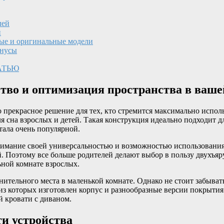
лей
и
ные и оригинальные модели
инусы
АТЬЮ
ство и оптимизация пространства в ваше
прекрасное решение для тех, кто стремится максимально использ
я сна взрослых и детей. Такая конструкция идеально подходит д
тала очень популярной.
имание своей универсальностью и возможностью использования 
й. Поэтому все больше родителей делают выбор в пользу двухъяру
ьной комнате взрослых.
ительного места в маленькой комнате. Однако не стоит забыват
из которых изготовлен корпус и разнообразные версии покрытия.
 кровати с диваном.
ти устройства