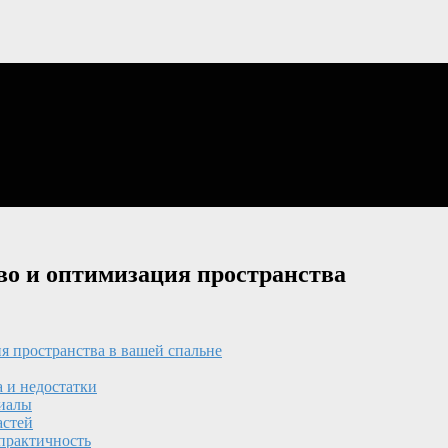
тво и оптимизация пространства
я пространства в вашей спальне
а и недостатки
риалы
астей
 практичность