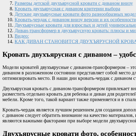
Размеры детской двухъярусной кровати с диваном внизу
Кровать двухъярусная с диваном критерии выбора
Детские двухъярусные кровати фото разнообразных моде
Кровать-чердак с диваном внизу версии и их особенност
Двухъярусные кровати для взрослых и детей универсаль
Диван-трансформер в двухъярусную кровать: плюсы и м
Видео:
КАК ДИВАН СТАНОВИТСЯ ДВУХЪЯРУСНОЙ КРОВ
Кровать двухъярусная с диваном – удоб
Модели кроватей двухъярусные с диваном-трансформером – это 
диваном в разложенном состоянии представляет собой место дл
оптимизировать место. В наши дни кровать-чердак с диваном с
Двухъярусная кровать с диваном-трансформером привлекает вн
разместить отдельно кровать для ребенка и диван для родителе
мебели. Кроме того, такой вариант также применяется и в спал
Кровать-чердак является лучшим решением для создания дополн
с диваном следует обратить внимание на качество материалов, 
являются важными факторами при выборе модели двухъярусной
Двухъярусные кровати фото, особеннос