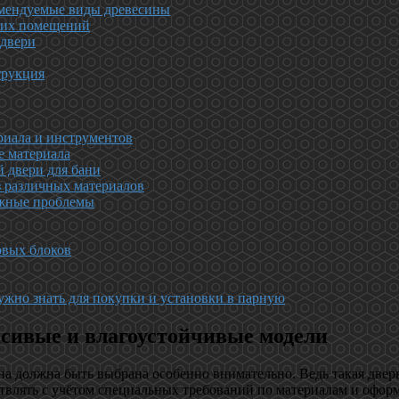
комендуемые виды древесины
ьких помещений
 двери
трукция
риала и инструментов
е материала
 двери для бани
з различных материалов
ожные проблемы
овых блоков
нужно знать для покупки и установки в парную
асивые и влагоустойчивые модели
она должна быть выбрана особенно внимательно. Ведь такая двер
твлять с учётом специальных требований по материалам и офор