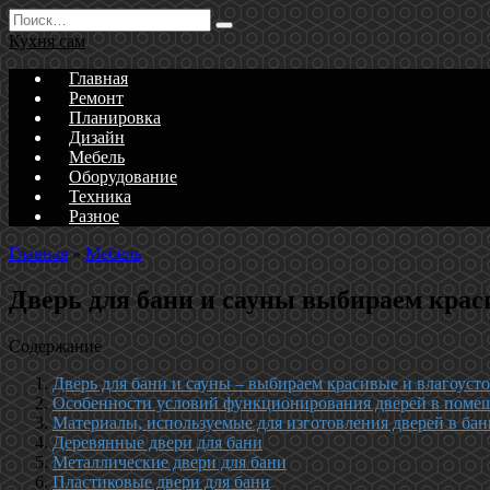
Перейти
Search
к
for:
Кухня сам
содержанию
Главная
Ремонт
Планировка
Дизайн
Мебель
Оборудование
Техника
Разное
Главная
»
Мебель
Дверь для бани и сауны выбираем крас
Содержание
Дверь для бани и сауны – выбираем красивые и влагоус
Особенности условий функционирования дверей в поме
Материалы, используемые для изготовления дверей в ба
Деревянные двери для бани
Металлические двери для бани
Пластиковые двери для бани