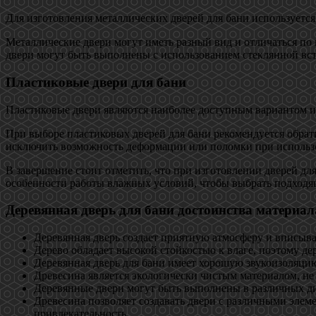
Для изготовления металлических дверей для бани используется
Металлические двери могут иметь разный вид и отличаться по
двери могут быть выполнены с использованием стеклянной вст
Пластиковые двери для бани
Пластиковые двери являются наиболее доступным вариантом из
При выборе пластиковых дверей для бани рекомендуется обра
исключить возможность деформации или поломки при использ
В завершение стоит отметить, что при изготовлении дверей дл
особенности работы влажных условий, чтобы выбрать подходящ
Деревянная дверь для бани достоинства материа
Деревянная дверь создает приятную атмосферу и вписывае
Дерево обладает высокой стойкостью к влаге, поэтому д
Деревянная дверь для бани имеет хорошую звукоизоляцию
Древесина является экологически чистым материалом, не 
Деревянные двери могут быть выполнены в различных д
Древесина позволяет создавать двери с различными элем
привлекательность.