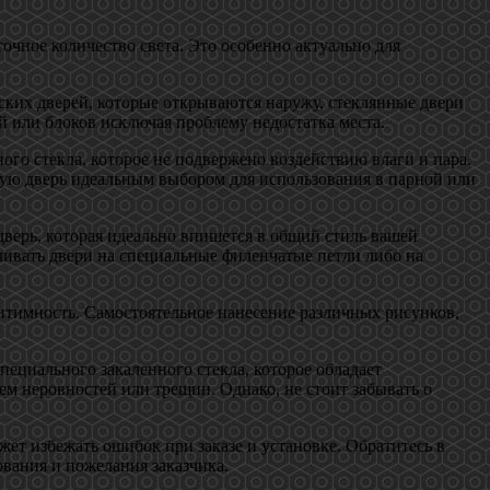
очное количество света. Это особенно актуально для
ских дверей, которые открываются наружу, стеклянные двери
й или блоков исключая проблему недостатка места.
ого стекла, которое не подвержено воздействию влаги и пара.
нную дверь идеальным выбором для использования в парной или
верь, которая идеально впишется в общий стиль вашей
ливать двери на специальные филенчатые петли либо на
нтимность. Самостоятельное нанесение различных рисунков,
пециального закаленного стекла, которое обладает
м неровностей или трещин. Однако, не стоит забывать о
жет избежать ошибок при заказе и установке. Обратитесь в
вания и пожелания заказчика.