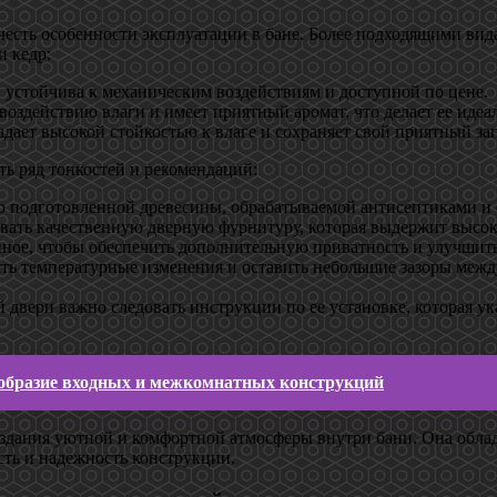
честь особенности эксплуатации в бане. Более подходящими ви
и кедр:
 устойчива к механическим воздействиям и доступной по цене.
воздействию влаги и имеет приятный аромат, что делает ее иде
дает высокой стойкостью к влаге и сохраняет свой приятный за
ть ряд тонкостей и рекомендаций:
но подготовленной древесины, обрабатываемой антисептиками и 
вать качественную дверную фурнитуру, которая выдержит высок
нное, чтобы обеспечить дополнительную приватность и улучшит
сть температурные изменения и оставить небольшие зазоры меж
 двери важно следовать инструкции по ее установке, которая ук
образие входных и межкомнатных конструкций
оздания уютной и комфортной атмосферы внутри бани. Она обла
сть и надежность конструкции.