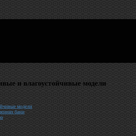
ивые и влагоустойчивые модели
тойчивые модели
щениях бани
ню