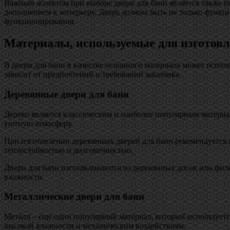
Важным аспектом при выборе двери для бани является также ее
дополнением к интерьеру. Дверь должна быть не только функци
функционирования.
Материалы, используемые для изготовл
В двери для бани в качестве основного материала может испол
зависит от предпочтений и требований заказчика.
Деревянные двери для бани
Дерево является классическим и наиболее популярным материа
уютную атмосферу.
При изготовлении деревянных дверей для бани рекомендуется и
теплостойкостью и долговечностью.
Двери для бани изготавливаются из деревянных досок или фил
влажности.
Металлические двери для бани
Металл – еще один популярный материал, который используетс
высокой влажности и механическим воздействиям.