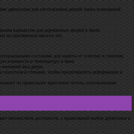
дами древесины для изготовления дверей таких помещений
альным вариантом для деревянных дверей в баню.
пах на протяжении многих лет.
специальными составами для защиты от плесени и гниения.
ую влажность и температуру в бане.
ь внешний вид двери.
ду полотном и стенами, чтобы предотвратить деформацию и
азывает на правильное крепление петель, использование
дает множеством достоинств, а правильный выбор древесины и