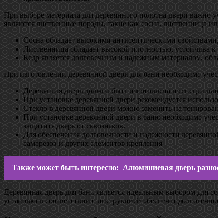
При выборе материала для деревянного полотна двери важно у
являются лиственные породы, такие как сосна, лиственница ил
Сосна обладает высокими антисептическими свойствами,
Лиственница обладает высокой плотностью, устойчива к 
Кедр является долговечным и надежным материалом, обла
При изготовлении деревянной двери для бани необходимо учес
Деревянная дверь должна быть изготовлена из специаль
При установке деревянной двери рекомендуется использо
Стекло в деревянной двери можно заменить на тонирова
При установке деревянной двери в баню необходимо уче
защитить дверь от сквозняков.
Для обеспечения долговечности и надежности деревянной
саморезов и других элементов крепления.
Также может быть интересно:
Алюминиевая дверь разно
Деревянная дверь для бани является идеальным выбором для с
установка в соответствии с инструкцией обеспечат долговечно