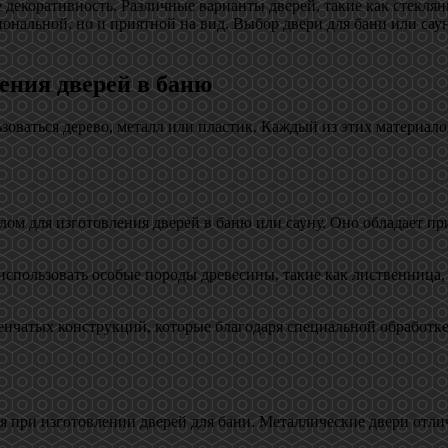
 декоративность. Различные варианты дверей, такие как стекля
ональной, но и приятной на вид. Выбор двери для бани или саун
ения дверей в баню
ьзоваться дерево, металл или пластик. Каждый из этих материал
лом для изготовления дверей в баню или сауну. Оно обладает п
спользовать особые породы древесины, такие как лиственница, 
енчатых конструкций, которые благодаря специальной обработк
я при изготовлении дверей для бани. Металлические двери отл