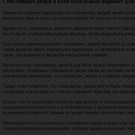
Стеклянные двери в бане идеальный вариант дл
Одним из главных преимуществ стеклянных дверей является их 
маленьких бань и саун, где иногда бывает не хватает естествен
Кроме того, стеклянные двери не занимают много места благод
могут быть установлены таким образом, чтобы открываться вн
Еще одним преимуществом стеклянных дверей является их влаго
Такая дверь не будет портиться и просыхать со временем в от
сауне, где влажность является ежедневной нормой.
Изготовление стеклянных дверей для бани можно выполнить в 
постройки. Установка стеклянной двери также не составит осо
поворотные механизмы, что обеспечит легкое и плавное откры
Также стоит отметить, что стеклянные двери могут быть тони
тонировок или резьбы по стеклу открывает простор для креат
Важно учесть некоторые тонкости при выборе и использовании 
повышенной прочностью и устойчивостью к механическим возде
возможности нанести травмы острыми краями или углами стек
Рекомендуется устанавливать стеклянную дверь в баню или сау
специализированную компанию, которая профессионально заним