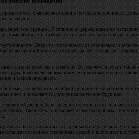
я маленьких помещений
прозрачность, благодаря которой в помещение проникает достат
ного освещения.
аря своей конструкции. В отличие от деревянных или металличе
утрь помещения. Это позволяет использовать всю площадь парно
устойчивость. Дверь изготавливается из специального закаленн
личие от деревянной или пластиковой дверей. Это делает стекля
самых разных размерах и дизайнах. Вы сможете выбрать такую д
бого труда. Благодаря современным технологиям, можно устанав
вание и закрывание двери.
рованными, что добавит вашей бане дополнительный оттенок и и
ивных идей и позволяет создать уникальную конструкцию.
стеклянной двери в бане. Дверное полотно изготавливается из с
йствиям. Такое стекло позволяет избежать проблем с нанесение
ла.
ну только после описания всех требований и размеров. Это помо
ается изготовлением стеклянных дверей и выполняет все требо