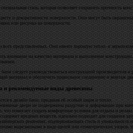
 специальная сталь, которая позволяет сохранить прочность кон
 цвету и декоративности поверхности. Они могут быть окрашены
авки или рисунка на поверхности.
 всех представленных. Они имеют хорошую тепло- и звукоизоля
тить внимание на качество материала и выполнение конструкци
овании.
я бани следует руководствоваться инструкцией производителя и
ий материал и обеспечить правильное соединение и монтаж две
ла и рекомендуемые виды древесины
тся в дизайн бани, придавая ей особый шарм и тепло.
еревянные двери не подвержены раздутию и деформации при конт
, что помогает создать комфортные условия для отдыха и релакс
содержит вредных веществ, идеально подходит для создания здо
изайнерских решениях, подчеркивающих стиль и уникальность 
ентами вырезанными в виде щелей или геометрических узоров, 