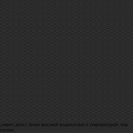
ь имеет дело с более высокой влажностью и температурой, чем
млению.