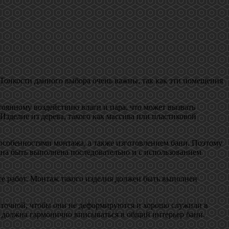
 Тонкости данного выбора очень важны, так как эти помещения
стоянному воздействию влаги и пара, что может вызвать
делие из дерева, такого как массива или пластиковой
особенностями монтажа, а также изготовлением бани. Поэтому
жна быть выполнена последовательно и с использованием
се работ. Монтаж такого изделия должен быть выполнен
аточной, чтобы они не деформируются и хорошо служили в
ь должна гармонично вписываться в общий интерьер бани.