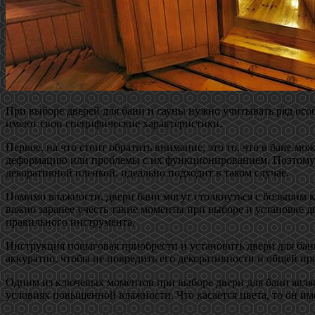
При выборе дверей для бани и сауны нужно учитывать ряд осо
имеют свои специфические характеристики.
Первое, на что стоит обратить внимание, это то, что в бане м
деформацию или проблемы с их функционированием. Поэтому дв
декоративной пленкой, идеально подходит в таком случае.
Помимо влажности, двери бани могут столкнуться с большим к
важно заранее учесть такие моменты при выборе и установке 
правильного инструмента.
Инструкция пошаговая приобрести и установить двери для бан
аккуратно, чтобы не повредить его декоративности и общей пр
Одним из ключевых моментов при выборе двери для бани являе
условиях повышенной влажности. Что касается цвета, то он им