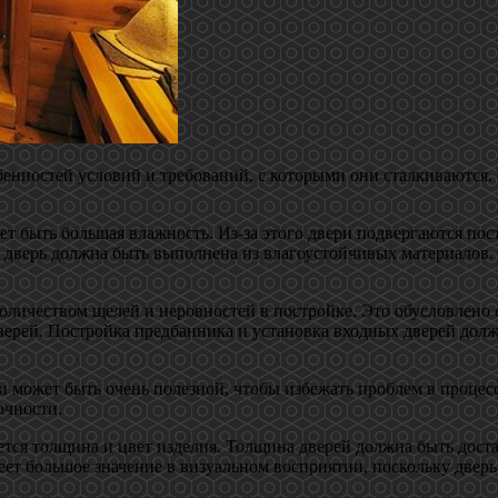
бенностей условий и требований, с которыми они сталкиваются.
ожет быть большая влажность. Из-за этого двери подвергаются по
ерь должна быть выполнена из влагоустойчивых материалов. Из
оличеством щелей и неровностей в постройке. Это обусловлено 
дверей. Постройка предбанника и установка входных дверей дол
и может быть очень полезной, чтобы избежать проблем в процес
очности.
тся толщина и цвет изделия. Толщина дверей должна быть дост
еет большое значение в визуальном восприятии, поскольку двер