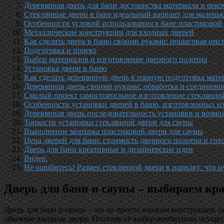
Деревянная дверь для бани достоинства материала и ре
Стеклянные двери в бане идеальный вариант для мален
Особенности условий использования в бане пластиковой
Металлические конструкции для входных дверей
Как сделать дверь в баню своими руками: пошаговая инс
Подготовка и проект
Выбор материалов и изготовление дверного полотна
Установка двери в баню
Как сделать деревянную дверь в парную подготовка мате
Деревянная дверь своими руками: обработка и соединени
Смелый проект самостоятельное изготовление стеклянной
Особенности установки дверей в баню, изготовленных и
Деревянная дверь последовательность установки и возм
Тонкости установки стеклянной двери для сауны
Выполнение монтажа пластиковой двери для сауны
Цена дверей для бани: стоимость дверного полотна и гот
Дверь для бани креативные и дизайнерские идеи
Видео:
Не ошибитесь! Размер стеклянной двери в парилку: что 
Дверь для бани и сауны – выбираем кр
Дверь для бани и сауны – это не просто входная конструкция, 
обычные входные двери. Поэтому её выбор необходимо осущес