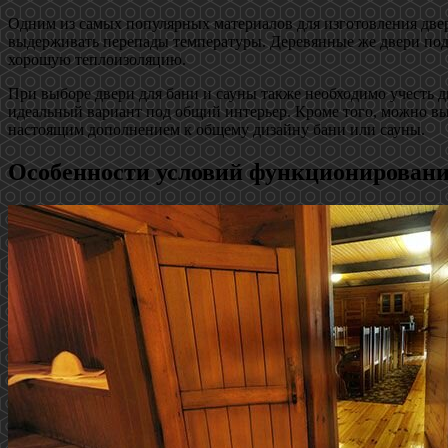
Одним из самых популярных материалов для изготовления двере
выдерживать перепады температуры. Деревянные же двери под
хорошую теплоизоляцию.
При выборе двери для бани и сауны также необходимо учесть д
идеальный вариант под общий интерьер. Кроме того, можно вы
настоящим дополнением к общему дизайну бани или сауны.
Особенности условий функционировани