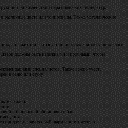
струкции при воздействии пара и высоких температур.
 в различные цвета или тонированы. Также металлические
цию, а также отличаются устойчивостью к воздействию влаги.
и. Двери должны быть надежными и прочными, чтобы
 рекомендациями специалистов. Также важно учесть
рей в баню или сауну.
акте с водой.
ации.
ровой и безопасной обстановки в бане.
помещения.
что придает дверям особый шарм и эстетическую