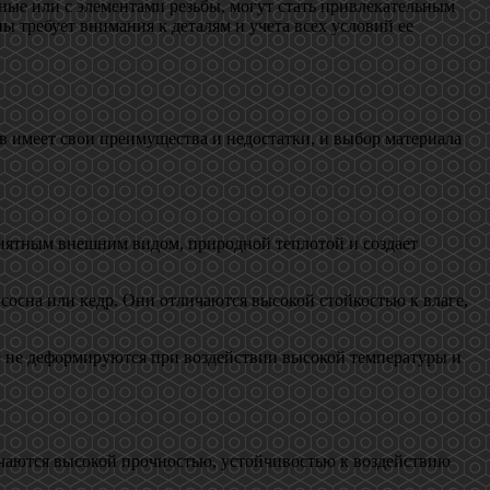
нные или с элементами резьбы, могут стать привлекательным
ы требует внимания к деталям и учета всех условий ее
ов имеет свои преимущества и недостатки, и выбор материала
риятным внешним видом, природной теплотой и создает
сосна или кедр. Они отличаются высокой стойкостью к влаге,
е не деформируются при воздействии высокой температуры и
ичаются высокой прочностью, устойчивостью к воздействию