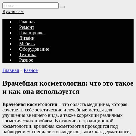
Перейти
Search
к
for:
Кухня сам
содержанию
Главная
Ремонт
Планировка
Дизайн
Мебель
Оборудование
Техника
Разное
Главная
»
Разное
Врачебная косметология: что это такое
и как она используется
Врачебная косметология
– это область медицины, которая
сочетает в себе эстетические и лечебные методы для
улучшения внешнего вида, а также коррекции различных
косметических проблем. В отличие от традиционной
косметологии, врачебная косметология проводится под
наблюдением специалистов-медиков, таких как дерматологи,