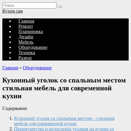
Перейти
Search
к
for:
Кухня сам
содержанию
Главная
Ремонт
Планировка
Дизайн
Мебель
Оборудование
Техника
Разное
Главная
»
Оборудование
Кухонный уголок со спальным местом
стильная мебель для современной
кухни
Содержание
Кухонный уголок со спальным местом – стильная
мебель для современной кухни
Преимущества и недостатки уголков на кухню со