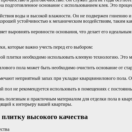
на подготовленное основание с использованием клея. Это проц
йствия воды и высокой влажности. Он не подвержен гниению и р
хорошей устойчивостью к механическим воздействиям, таким как
ет выровнять неровности основания, что делает его идеальным
ки, которые важно учесть перед его выбором:
вой плитки необходимо использовать клеевую технологию. Это м
илового пола может быть необходимо очистить основание от ста
мечают неприятный запах при укладке кварцвинилового пола. Одн
 пол не рекомендуется использовать в помещениях с постоянны
чень полезным и практичным материалом для отделки пола в кв
одящий к интерьеру вашей квартиры.
 плитку высокого качества