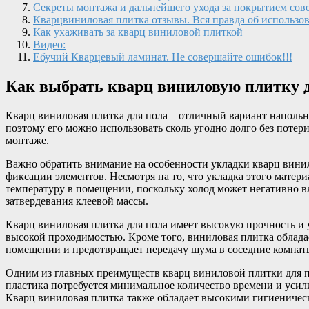
Секреты монтажа и дальнейшего ухода за покрытием сов
Кварцвиниловая плитка отзывы. Вся правда об использо
Как ухаживать за кварц виниловой плиткой
Видео:
Ебучий Кварцевый ламинат. Не совершайте ошибок!!!
Как выбрать кварц виниловую плитку д
Кварц виниловая плитка для пола – отличный вариант напольн
поэтому его можно использовать сколь угодно долго без потер
монтаже.
Важно обратить внимание на особенности укладки кварц винило
фиксации элементов. Несмотря на то, что укладка этого матер
температуру в помещении, поскольку холод может негативно вли
затвердевания клеевой массы.
Кварц виниловая плитка для пола имеет высокую прочность и 
высокой проходимостью. Кроме того, виниловая плитка облада
помещении и предотвращает передачу шума в соседние комнат
Одним из главных преимуществ кварц виниловой плитки для пол
пластика потребуется минимальное количество времени и усили
Кварц виниловая плитка также обладает высокими гигиеническ