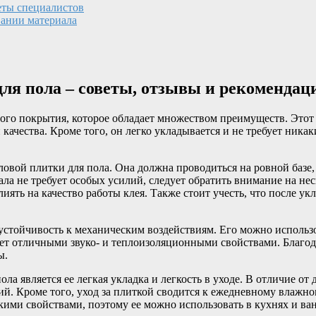
еты специалистов
вании материала
ля пола – советы, отзывы и рекомендац
ого покрытия, которое обладает множеством преимуществ. Этот
и качества. Кроме того, он легко укладывается и не требует ни
вой плитки для пола. Она должна проводиться на ровной базе, 
иала не требует особых усилий, следует обратить внимание на н
ять на качество работы клея. Также стоит учесть, что после ук
устойчивость к механическим воздействиям. Его можно использо
ет отличными звуко- и теплоизоляционными свойствами. Благода
ы.
а является ее легкая укладка и легкость в уходе. В отличие от
й. Кроме того, уход за плиткой сводится к ежедневному влажном
ими свойствами, поэтому ее можно использовать в кухнях и ван