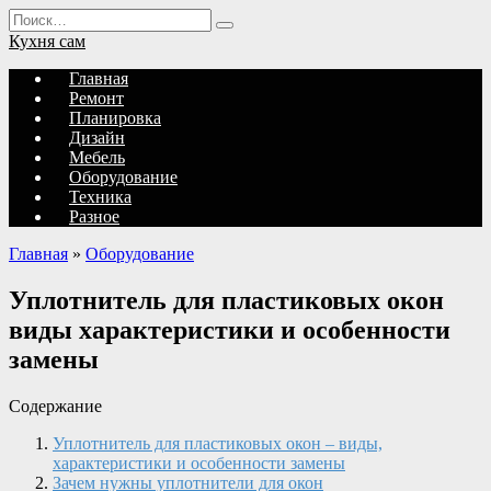
Перейти
Search
к
for:
Кухня сам
содержанию
Главная
Ремонт
Планировка
Дизайн
Мебель
Оборудование
Техника
Разное
Главная
»
Оборудование
Уплотнитель для пластиковых окон
виды характеристики и особенности
замены
Содержание
Уплотнитель для пластиковых окон – виды,
характеристики и особенности замены
Зачем нужны уплотнители для окон