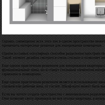
Однако, совмещение всех этих зон в одном пространстве може
применить интересные решения для зонирования помещения.
Одним из самых популярных способов разделения пространства
Такой элемент дизайна смотрится очень стильно и позволяет в
Еще одним практичным решением для зонирования квартиры-ст
функциональные зоны, но и станут стильным элементом интерье
гармонию в помещении.
Еще одним практичным решением является использование шкафо
спальня или рабочая зона, от гостей. Шкаф-купе может быть вы
Если вы хотите создать пространство с минимальным разделен
Они позволят свету проникать во все уголки квартиры, а визу