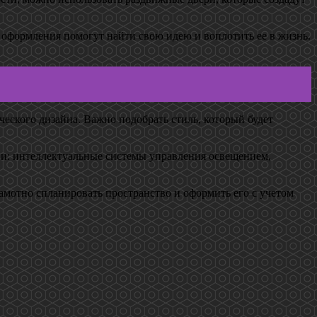
о оформления помогут найти свою идею и воплотить ее в жизнь.
еского дизайна. Важно подобрать стиль, который будет
ии: интеллектуальные системы управления освещением,
рамотно спланировать пространство и оформить его с учетом