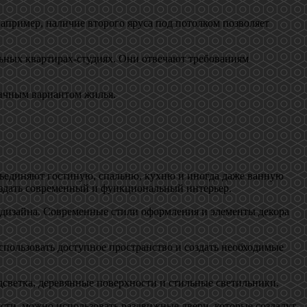
апример, наличие второго яруса под потолком позволяет
ьных квартирах-студиях. Они отвечают требованиям
ичным вариантом жилья.
бъединяют гостиную, спальню, кухню и иногда даже ванную
оздать современный и функциональный интерьер.
 дизайна. Современные стили оформления и элементы декора
спользовать доступное пространство и создать необходимые
светка, деревянные поверхности и стильные светильники.
сти, можно использовать раздвижные двери, которые создадут