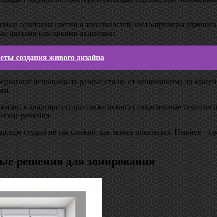
разные сочетания цветов и тональностей. Фото-примеры удачног
ми цветами или яркими акцентами.
реты создания живого дизайна
длагают использовать разные стили, от минимализма до классич
ям.
 жизни в квартире-студии также помогут современные технолог
еские решения.
ртире-студии не так сложно, как может показаться. Главное – г
ые решения для зонирования