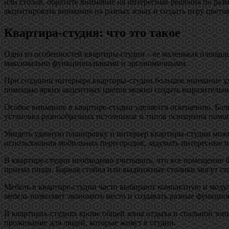
или столов, обратите внимание на интересные решения по раз
акцентировать внимание на разных зонах и создать игру цвето
Квартира-студия: что это такое
Одна из особенностей квартиры-студии – ее маленькая площад
максимально функциональными и эргономичными.
При создании интерьера квартиры-студии большое внимание уде
помощью ярких акцентных цветов можно создать выразительны
Особое внимание в квартире-студии уделяется освещению. Бол
установка разнообразных источников и типов освещения помог
Увидеть удачную планировку и интерьер квартиры-студии можн
использования мобильных перегородок, задумать интересные ид
В квартире-студии необходимо учитывать, что все помещение 
приема пищи. Барная стойка или выдвижные столики могут ста
Мебель в квартире-студии часто выбирают компактную и модул
мебель позволяет экономить место и создавать разные функцио
В квартирах-студиях кроме общей зоны отдыха и спальной зон
проживание для людей, которые живут в студии.