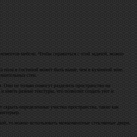
лементов мебели. Чтобы справиться с этой задачей, можно
а пола в гостиной может быть выше, чем в кухонной зоне.
олнительных стен.
 Они не только помогут разделить пространство на
и иметь разные текстуры, что позволит создать уют и
 скрыть определенные участки пространства, такие как
интерьер.
ной, то можно использовать межкомнатные стеклянные двери.