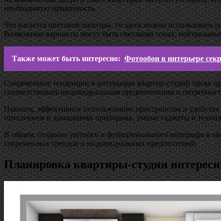
необходимую приватность.
Что касается цветовой палитры, то здесь можно использовать 
Возможные варианты могут быть светлыми тонах, нейтральны
Также может быть интересно:
Фотообои в интерьере сек
Современные тенденции в интерьерах квартир-студий также пре
соответствовать индивидуальным предпочтениям и потребност
Наконец, эффективное использование пространства и удобства
отоплением и домашними приборами, умные гаджеты и технич
В общем, создание уютного и функционального интерьера в ква
современных трендов и индивидуальных предпочтений.
Планировка квартиры-студии интересн