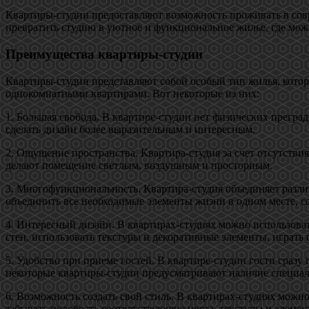
Квартиры-студии предоставляют возможность проживать в совр
превратить студию в уютное и функциональное жилье, где мож
Преимущества квартиры-студии
Квартиры-студии представляют собой особый тип жилья, котор
однокомнатными квартирами. Вот некоторые из них:
1. Большая свобода. В квартире-студии нет физических прегра
сделать дизайн более выразительным и интересным.
2. Ощущение пространства. Квартира-студия за счет отсутстви
делают помещение светлым, воздушным и просторным.
3. Многофункциональность. Квартира-студия объединяет различ
объединить все необходимые элементы жизни в одном месте, со
4. Интересный дизайн. В квартирах-студиях можно использова
стен, использовать текстуры и декоративные элементы, играть 
5. Удобство при приеме гостей. В квартире-студии гости сраз
некоторые квартиры-студии предусматривают наличие специаль
6. Возможность создать свой стиль. В квартирах-студиях можн
забывать подобрать соответствующие цвета, текстуры и элемен