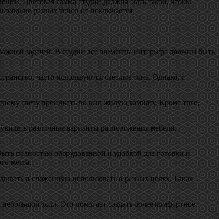
ещей. Цветовая гамма студии должна быть такой, чтобы
льзование разных тонов не исключается.
важной задачей. В студии все элементы интерьера должны быть
ранство, часто используются светлые тона. Однако, с
нному свету проникать во всю жилую комнату. Кроме того,
 увидеть различные варианты расположения мебели,
быть полностью оборудованной и удобной для готовки и
го места.
дывать и сложенную использовать в разных целях. Такая
 небольшой холл. Это помогает создать более комфортное