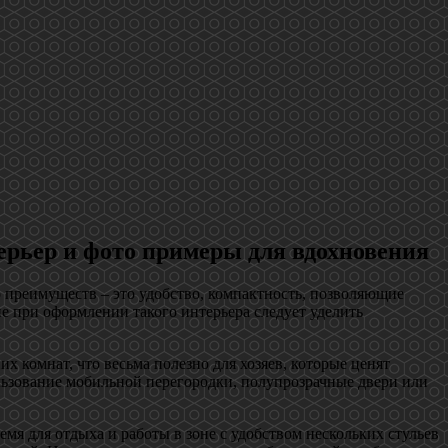
ерьер и фото примеры для вдохновения
 преимуществ – это удобство, компактность, позволяющие
 при оформлении такого интерьера следует уделить
х комнат, что весьма полезно для хозяев, которые ценят
ьзование мобильной перегородки, полупрозрачные двери или
я для отдыха и работы в зоне с удобством нескольких стульев