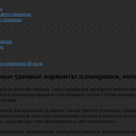
ны
: фото-примеры
то примеры
ешений
да
а квартиры 40 кв.м.
амые удачные варианты планировки, инт
ногих жителей городов. Такое помещение предлагает множество
сего помещения ярким и естественным светом. Особое внимание
мещения.
тных зон для жизни и работы. Она не требует отдельных спальни
ия спальной зоны будет размещение кровати в нишу или испол
, сохраняя при этом пространство и свет в помещении.
льзование дизайнерских элементов и новинок. Расположите врем