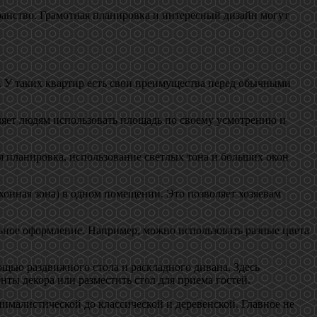
анство. Грамотная планировка и интересный дизайн могут
. У таких квартир есть свои преимущества перед обычными
оляет людям использовать площадь по своему усмотрению и
я планировка, использование светлых тона и больших окон
хонная зона) в одном помещении. Это позволяет хозяевам
льное оформление. Например, можно использовать разные цвета
мощью раздвижного стола и раскладного дивана. Здесь
ты декора или разместить стол для приема гостей.
нималистической до классической и деревенской. Главное не