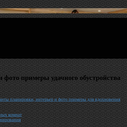
и фото примеры удачного обустройства
ианты планировки, интерьер и фото примеры для вдохновения
нных комнат
онирования