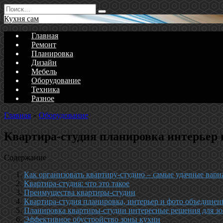
Перейти
Search
к
for:
Кухня сам
содержанию
Главная
Ремонт
Планировка
Дизайн
Мебель
Оборудование
Техника
Разное
Главная
»
Оборудование
Квартира-студия планировка интерьер 
Содержание
Как организовать квартиру-студию – самые удачные вар
Квартира-студия: что это такое
Преимущества квартиры-студии
Квартира-студия планировка, интерьер и фото объедине
Планировка квартиры-студии интересные решения для з
Эффективное обустройство зоны кухни