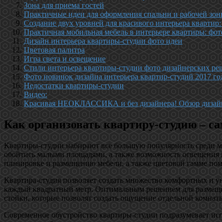
Зона для приема гостей
Практичные идеи для оформления спальни и рабочей зо
Создание двух уровней для красивого интерьера квартир
Практичная мобильная мебель в интерьере квартиры: фо
Дизайн интерьера квартиры-студии фото идеи
Цветовая палитра
Игра света и освещение
Стили интерьера квартиры-студии фото дизайнерских р
Фото новинок дизайна интерьера квартир-студий 2017 го
Недостатки квартиры-студии
Видео:
Красивая НЕОКЛАССИКА и без дизайнера! Обзор дизайн
Как организовать квартиру-студию – с
Квартиры-студии набирают все большую популярность среди м
обойтись малыми площадями, а также возможность освещения в
планировке и размещению мебели, а также цветовой гамме по
Квартира-студия позволяет создать множество комфортных и ую
каждый квадратный метр. Оптимальным решением для размещен
стойки, которые позволят создать ощущение отдельной комнаты
Современное обустройство квартиры-студии подразумевает испо