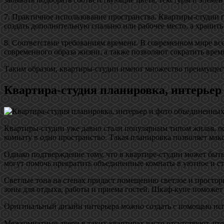
7. Практичное использование пространства. Квартиры-студии 
создать дополнительную спальню или рабочее место, а хранит
8. Соответствие требованиям времени. В современном мире в
современного образа жизни, а также позволяют сократить врем
Таким образом, квартиры-студии имеют множество преимущес
Квартира-студия планировка, интерьер
Квартиры-студии уже давно стали популярным типом жилья, о
комнату в одно пространство. Такая планировка позволяет ма
Однако подтверждение тому, что в квартире-студии может быт
могут помочь превратить объединенные комнаты в уютное и ст
Светлые тона на стенах придаст помещению светлое и простор
зоны для отдыха, работы и приема гостей. Шкаф-купе поможет 
Оригинальный дизайн интерьера можно создать с помощью испо
Межкомнатные двери в таких квартирах часто отсутствуют, что