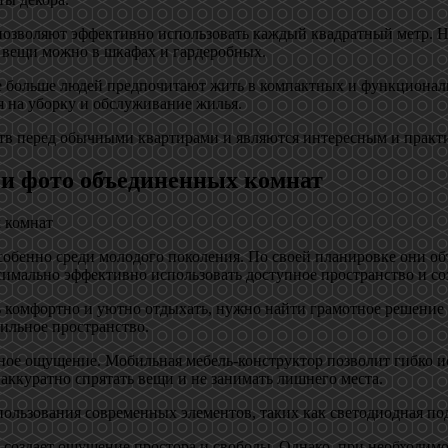
позволяют эффективно использовать каждый квадратный метр. Н
ь вещи можно в шкафах и гардеробных.
се больше людей предпочитают жить в компактных и функционал
я на уборку и обслуживание жилья.
тв перед обычными квартирами и являются интересным и практ
 и фото объединенных комнат
собенно среди молодого поколения. По своей планировке они о
ксимально эффективно использовать доступное пространство и с
ь комфортно и уютно отдыхать, нужно найти грамотное решение
ильное пространство.
ное ощущение. Мобильная мебель-конструктор позволит гибко и
аккуратно спрятать вещи и не занимать лишнего места.
льзования современных элементов, таких как светодиодная под
 создает ощущение простора и свободы. Однако, при необходимо