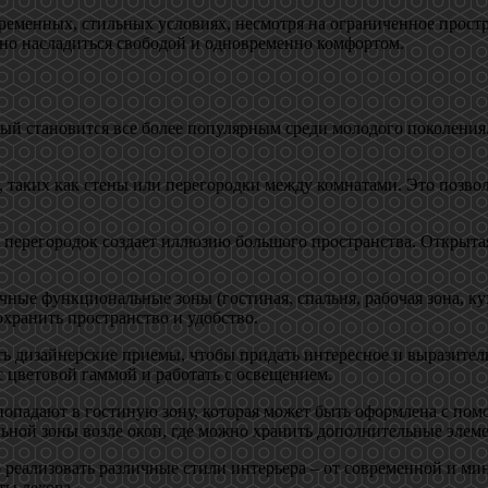
еменных, стильных условиях, несмотря на ограниченное простр
но насладиться свободой и одновременно комфортом.
ый становится все более популярным среди молодого поколения
д, таких как стены или перегородки между комнатами. Это позв
я перегородок создает иллюзию большого пространства. Открыта
ные функциональные зоны (гостиная, спальня, рабочая зона, ку
хранить пространство и удобство.
ть дизайнерские приемы, чтобы придать интересное и выразите
с цветовой гаммой и работать с освещением.
у попадают в гостиную зону, которая может быть оформлена с по
ной зоны возле окон, где можно хранить дополнительные элемен
о реализовать различные стили интерьера – от современной и ми
ты декора.