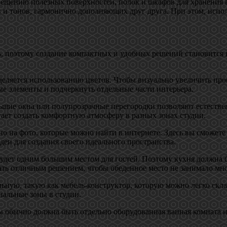
мещению полезных поверхностей, полок и шкафов для хранения в
в и тонов, гармонично дополняющих друг друга. При этом, испо
ь, поэтому создание компактных и удобных решений становится 
ляется использованию цветов. Чтобы визуально увеличить прост
е элементы и подчеркнуть отдельные части интерьера.
ьшие окна или полупрозрачные перегородки позволяют естестве
ает создать комфортную атмосферу в разных зонах студии.
о на фото, которые можно найти в интернете. Здесь вы сможете
еи для создания своего идеального пространства.
будет одним большим местом для гостей. Поэтому кухня должна 
ть отличным решением, чтобы обеденное место не занимало мно
ьную, такую как мебель-конструктор, которую можно легко скла
нальные зоны в студии.
ы обычно должна быть отдельно оборудованная ванная комната и