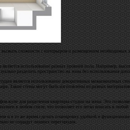
т вызвать сложности с интерьером и размещением необходимых э
 является использование разных уровней пола. Например, высот
изуально разделить пространство на зоны без использования доп
удии является использование декоративных межкомнатных стен.
ра. Такие стены могут быть изготовлены из разных материалов 
в-купе для разделения квартиры-студии на зоны. Это позволяет
полнен в любом стиле, что позволяет его легко вписать в любой 
ием и в то же время сделать планировку удобной и функциональ
ально не создадут лишних перегородок.