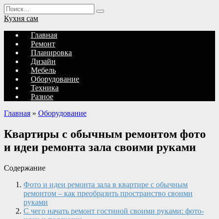
Перейти
Search
к
for:
Кухня сам
содержанию
Главная
Ремонт
Планировка
Дизайн
Мебель
Оборудование
Техника
Разное
Главная
»
Оборудование
Квартиры с обычным ремонтом фото
и идеи ремонта зала своими руками
Содержание
Фото и идеи ремонта зала в квартире с обычным
ремонтом – как преобразить пространство своими
руками
С чего начать ремонт гостиной своими руками: фото-