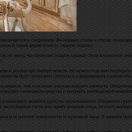
заключаются в следующем. Во-первых, столы и стулья, подходящи
нены в одной форме и иметь схожую отделку.
сть по цвету, что позволит создать единый стиль в кухонной зон
е.
емя и усилия при выборе мебели. Не нужно отдельно подбирать с
 элементы будут визуально сочетаться и формировать единую обе
ся дешевле, чем отдельная покупка каждого элемента. Обеденная
 позволяет сэкономить средства и получить необходимый комплек
 в комплекте является удобство использования. Обеденная груп
с часто бывают гости или живёт большая семья, то стоит выбрат
дыха или рабочей поверхности от кухонной зоны. В комнате буде
кухни предпочтительными вариантами при выборе мебели. Если 