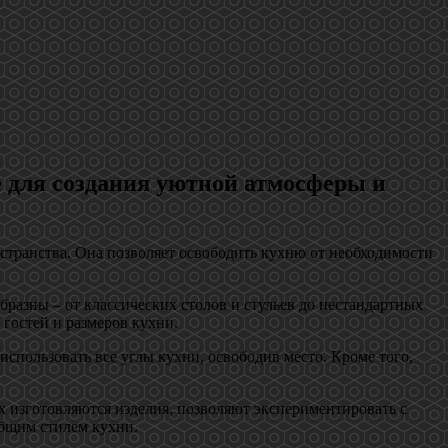
 для создания уютной атмосферы и
остранства. Она позволяет освободить кухню от необходимости
разны – от классических столов и стульев до нестандартных
 гостей и размеров кухни.
спользовать все углы кухни, освободив место. Кроме того,
х изготовляются изделия, позволяют экспериментировать с
общим стилем кухни.