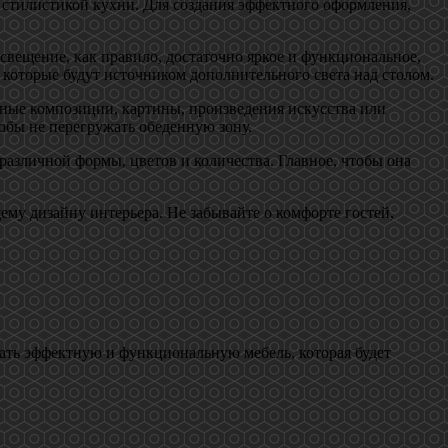
й стилистикой кухни. Для создания эффектного оформления,
освещение, как правило, достаточно яркое и функциональное,
которые будут источником дополнительного света над столом.
ные композиции, картины, произведения искусства или
тобы не перегружать обеденную зону.
 различной формы, цветов и количества. Главное, чтобы она
ему дизайну интерьера. Не забывайте о комфорте гостей,
ать эффектную и функциональную мебель, которая будет