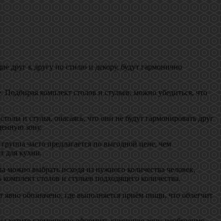
е друг к другу по стилю и декору, будут гармонично
е. Подбирая комплект столов и стульев, можно убедиться, что
толы и стулья, опасаясь, что они не будут гармонировать друг
денную зону.
 группа часто предлагается по выгодной цене, чем
т для кухни.
па можно выбрать исходя из нужного количества человек,
ь комплект столов и стульев подходящего количества.
т явно обозначено, где выполняется приём пищи, что облегчит
вы хотите гармонично оформить кухонную зону, необходимо