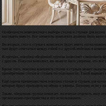
Особенности комплектного выбора столов и стульев для кухни 
выглядеть вместе. Все элементы комплекта должны быть выпол
Во-вторых, стол и стулья в комплекте будут иметь согласованно
они будут сочетаться между собой и с другой мебелью в комнат
В-третьих, покупка обеденной группы позволяет сэкономить вр
с другом. Покупая комплект, вы можете быть уверены, что все
Кроме того, покупка комплекта столов и стульев может оказать
приобретение столов и стульев по отдельности. Такой вариант
Ещё одним преимуществом покупки столов и стульев для кухни
которые будут приходить на обеды и ужины. Поэтому, если у ва
Также, обеденная группа помогает логически отделить зону от
организацию пространства и его использование.
Все эти особенности делают комплектные столы и стулья для 