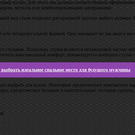
терьер кухни. Для этого она должна соответствовать оформлен
 дерева, металла или комбинированными материалами.
акой вид стола подходит для кухонной группы любого размера. 
 или четырехугольной формой. Они занимают не так много места
 со стульями. Поскольку стулья являются незаменимой частью м
спечить максимальный комфорт, рекомендуется выбирать стулья 
 выбрать идеальное спальное место для будущего мужчины
но выбрать для кухни. Некоторые предпочитают компактные ва
оборот, предпочитают большие и вместительные столовые группы
ий