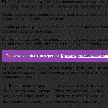
Главное, чтобы столовая группа гармонично вписывалась в ин
варианты столов и стульев, которые могут быть выполнены из
Одним из основных вариантов столов является круглый стол. Т
тесное общение за обеденным столом.
Дизайнеры также рекомендуют вариант столов с прямоугольной
современных кухонных обоях.
В столовой группе обычно принято покупать стол в комплекте
соответствовали общему дизайну столовой группы. Чтобы обе
Также может быть интересно:
Кровать для мальчика как
Существуют разнообразные виды столовых групп, которые мож
места и не создавали перегруженности в комнате. Другие, на
компанию гостей.
Виды столовых групп
Идеальным вариантом для
Маленькие столовые группы
Небольших кухонных помещен
Большие столовые группы
Просторных кухонных комнат
Компактные столовые группы
Современных интерьеров