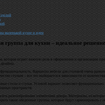
изделий
в
ной
а маленькой кухне и идеи
 группа для кухни – идеальное решение
ра, которая играет важную роль в оформлении и организации пр
 дизайна.
функциональность. Варианты мебели для столовой очень разнооб
ство стульев – все это выбирается в зависимости от количества
ые столы и стулья. Угловой вариант позволяет функционально и
хонных пространств.
сить разнообразными элементами декора. Материалы, из которы
ать такие обеденные группы, которые будут гармонировать с 