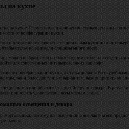
ны на кухне
тва на кухне. Размер стола и количество стульев должны соотв
симости от конфигурации кухни.
тво и в то же время сочетаться с остальным кухонным интерьеро
, чтобы стулья не занимали слишком много места.
ны можно выбрать стол и стулья в одном стиле или создать кон
дойти для современных интерьеров, таких как лофт.
ь размеру и конфигурации кухни, а стулья должны быть удобным
антам, так и более доступным вариантам, важно принять во вни
специалистов или обратиться к дизайнеру интерьера. В результ
лаз и приносить удовольствие всем членам семьи.
помощью освещения и декора
прямоугольника, поэтому для обеденной зоны чаще всего предп
дает место.