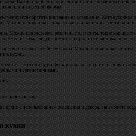
ой зоны. Важно подобрать их в соответствии с дизайном и обще
ментов или интересной формы.
 рекомендуется обратить внимание на освещение. Хотя кухонное 
ру. Можно использовать подвесные или настенные светильники, 
ны. Можно использовать различные элементы, такие как цветоч
ра. Вместе с тем, следует помнить о простоте и минимализме, ч
транство и сделать его более ярким. Можно использовать плитку
тиль кухни.
 убедиться, что они будут функциональны и соответствовать общ
 удобными и эргономичными.
хни.
ого пространства.
 кухне с использованием освещения и декора, вы сможете созд
я кухни