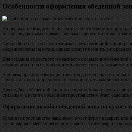
Особенности оформления обеденной зо
Во-первых, необходимо учитывать размер обеденного пространс
между квадратным и прямоугольным вариантами стола, в зави
При выборе стульев важно занимать весь имеющийся пространс
обеденной зоны на кухне, однако следует помнить о их размере
Для создания эффектного и красивого оформления обеденной зо
комбинация стола из плитки и металлических стульев может по
В общем, правило очень простое: стол должен соответствоват
группы для кухни предпочтение можно отдать как дорогим вари
Для подбора обеденной группы на кухню можно учесть советы 
стильным, а кухня с обеденным пространством будет радовать г
Оформление дизайна обеденной зоны на кухне с 
Кухонное пространство чаще всего имеет форму квадрата или 
Такой вариант мебели легко вписывается в интерьер и освобож