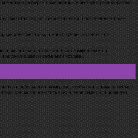
ию комнаты и размерам помещения. Существуют разнообразные
Круглый стол создает атмосферу уюта и обеспечивает более
, как круглые столы, и могут лучше смотреться на
ебели, желательно, чтобы они были комфортными и
с подлокотниками и съемными чехлами.
рианты с небольшими размерами, чтобы они занимали меньше
, чтобы они могли вместить всех членов семьи или большую