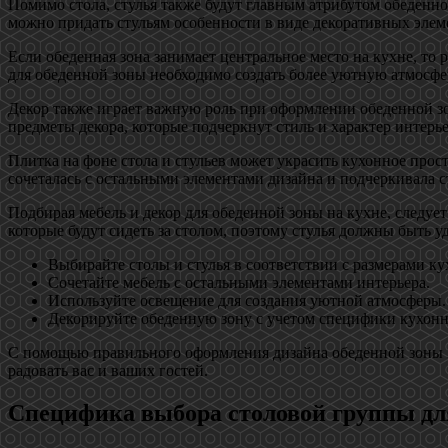
Помимо стола, стулья также будут главным атрибутом обеденн
можно придать стульям особенности в виде декоративных эле
Если обеденная зона занимает центральное место на кухне, то
для обеденной зоны необходимо создать более уютную атмосфе
Декор также играет важную роль при оформлении обеденной зо
предметы декора, которые подчеркнут стиль и характер интерье
Плитка на фоне стола и стульев может украсить кухонное прос
сочеталась с остальными элементами дизайна и подчеркивала с
Подбирая мебель и декор для обеденной зоны на кухне, следует
которые будут сидеть за столом, поэтому стулья должны быть
Выбирайте столы и стулья в соответствии с размерами ку
Сочетайте мебель с остальными элементами интерьера.
Используйте освещение для создания уютной атмосферы.
Декорируйте обеденную зону с учетом специфики кухонн
С помощью правильного оформления дизайна обеденной зоны на
радовать вас и ваших гостей.
Специфика выбора столовой группы дл