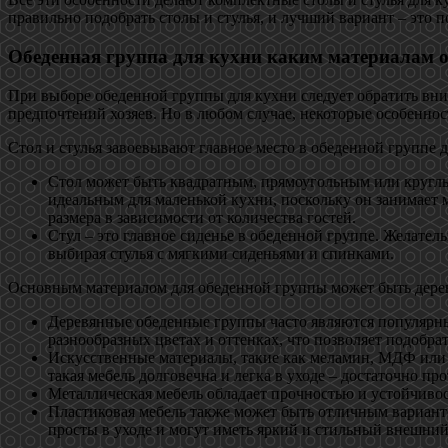
правильно подобрать столы и стулья, и лучший вариант – это 
Обеденная группа для кухни каким материалам о
При выборе обеденной группы для кухни следует обратить вним
предпочтений хозяев. Но в любом случае, некоторые особенно
Стол и стулья завоевывают главное место в обеденной группе 
Стол может быть квадратным, прямоугольным или круглым.
идеальным для маленькой кухни, поскольку он занимает 
размера в зависимости от количества гостей.
Стул – это главное сиденье в обеденной группе. Желате
выбирая стулья с мягкими сиденьями и спинками.
Основным материалом для обеденной группы может быть дерев
Деревянные обеденные группы часто являются популярным
разнообразных цветах и оттенках, что позволяет подобра
Искусственные материалы, такие как меламин, МДФ или
такая мебель долговечна и легка в уходе – достаточно пр
Металлическая мебель обладает прочностью и устойчивос
Пластиковая мебель также может быть отличным вариант
просты в уходе и могут иметь яркий и стильный внешний