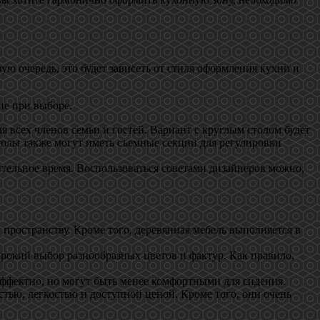
ю очередь, это будет зависеть от стиля оформления кухни и
ие при выборе.
 всех членов семьи и гостей. Вариант с круглым столом будет
толы также могут иметь съемные секции для регулировки
ительное время. Воспользоваться советами дизайнеров можно,
пространству. Кроме того, деревянная мебель выполняется в
окий выбор разнообразных цветов и фактур. Как правило,
эффектно, но могут быть менее комфортными для сидения.
ью, легкостью и доступной ценой. Кроме того, они очень