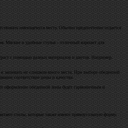
етствовать имеющемуся месту. Обычно предпочтение отдается
м. Мягкие и удобные стулья – отличный вариант для
траст с помощью разных материалов и цветов. Например,
и и занимать не слишком много места. При выборе обеденной
мание соответствие цены и качества.
ате оформление обеденной зоны будет гармоничным и
очитают столы, которые также имеют прямоугольную форму.