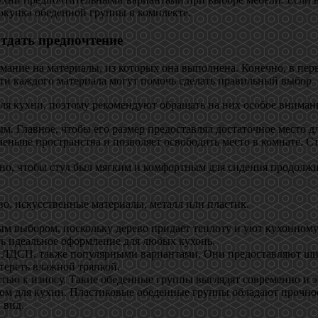
покупка обеденной группы в комплекте.
тдать предпочтение
ание на материалы, из которых она выполнена. Конечно, в перву
сти каждого материала могут помочь сделать правильный выбор
для кухни, поэтому рекомендуют обращать на них особое вниман
 Главное, чтобы его размер предоставлял достаточное место для
меньше пространства и позволяет освободить место в комнате. С
льно, чтобы стул был мягким и комфортным для сидения продолж
о, искусственные материалы, металл или пластик.
 выбором, поскольку дерево придаёт теплоту и уют кухонному 
ть идеальное оформление для любых кухонь.
 ЛДСП, также популярными вариантами. Они предоставляют шир
отереть влажной тряпкой.
тью к износу. Такие обеденные группы выглядят современно и 
ом для кухни. Пластиковые обеденные группы обладают прочност
 вид.