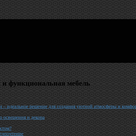
я и функциональная мебель
и – идеальное решение для создания уютной атмосферы и комфор
ю освещения и декора
ектом?
редпочтение