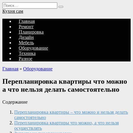
Перейти
Search
к
for:
Кухня сам
содержанию
Главная
Ремонт
Планировка
Дизайн
Мебель
Оборудование
Техника
Разное
Главная
»
Оборудование
Перепланировка квартиры что можно
а что нельзя делать самостоятельно
Содержание
Перепланировка квартиры – что можно и нельзя делать
самостоятельно
Перепланировка квартиры что можно, а что нельзя
осуществлять