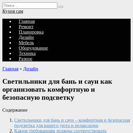
Перейти
Search
к
for:
Кухня сам
содержанию
Главная
Ремонт
Планировка
Дизайн
Мебель
Оборудование
Техника
Разное
Главная
»
Дизайн
Светильники для бань и саун как
организовать комфортную и
безопасную подсветку
Содержание
Светильники для бань и саун – комфортная и безопасная
подсветка для вашего уюта и релаксации
Каким требованиям должны соответствовать