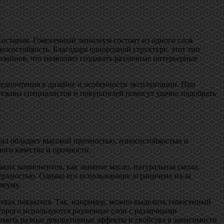
оставом. Гомогенный линолеум состоит из одного слоя
носостойкость. Благодаря однородной структуре, этот тип
зайнов, что позволяет создавать различные интерьерные
редпочтения в дизайне и особенности эксплуатации. При
отзывы специалистов и покупателей помогут удачно подобрать
ал обладает высокой прочностью, износостойкостью и
ого качества и прочности.
ких компонентов, как льняное масло, натуральная смола,
рхностью. Однако его использование ограничено из-за
леуму.
йствах покрытия. Так, например, можно выделить гомогенный
оторого используются различные слои с различными
иметь разные декоративные эффекты и свойства в зависимости