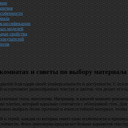
ение
зличия
особенности
риала
 классификации
ных моделей
ьные свойства
покупателей
антов
комнатах и советы по выбору материала
ытий благодаря своей универсальности и доступности. С его п
й ассортимент разнообразных текстур и цветов, что делает его
зличные типы линолеума. Например, в ванной комнате рекоменд
ве плитки, который идеально сочетается с облицовкой стен. Дл
можно выбрать более прочный и износостойкий материал, чтобы 
 и серий, каждая из которых имеет свои особенности и преиму
стойкости. Фото линолеума предлагает больше вариантов тексту