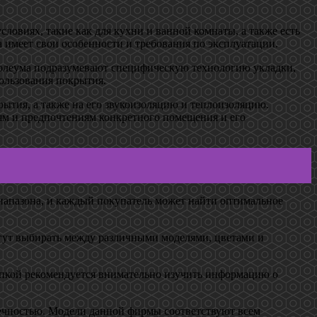
овиях, такие как для кухни и ванной комнаты, а также есть
имеет свои особенности и требования по эксплуатации.
нолеума подразумевают специфическую технологию укладки,
пользования покрытия.
рытия, а также на его звукоизоляцию и теплоизоляцию.
иям и предпочтениям конкретного помещения и его
иапазона, и каждый покупатель может найти оптимальное
огут выбирать между различными моделями, цветами и
купкой рекомендуется внимательно изучить информацию о
ечностью. Модели данной фирмы соответствуют всем