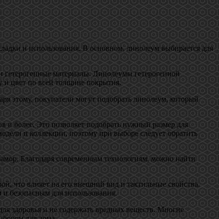
кладки и использования. В основном, линолеум выбирается для
и гетерогенные материалы. Линолеумы гетерогенной
у и цвет по всей толщине покрытия.
аря этому, покупатели могут подобрать линолеум, который
в и более. Это позволяет подобрать нужный размер для
одели и коллекции, поэтому при выборе следует обратить
рамор. Благодаря современным технологиям, можно найти
й, что влияет на его внешний вид и тактильные свойства.
 и безопасным для использования.
для здоровья и не содержать вредных веществ. Многие
ыбором для дома.