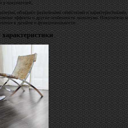
и у покупателей.
инолеума, обладают различными свойствами и характеристиками
ративные эффекты и другие особенности линолеума. Покупатели 
чтения в дизайне и функциональности.
е характеристики