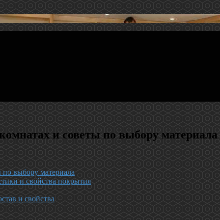
комнатах и советы по выбору материала
 по выбору материала
стики и свойства покрытия
став и свойства