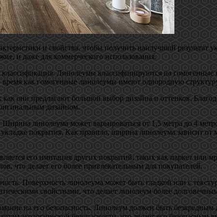
актеристики и свойства, чтобы получить наилучший результат у
жие, и даже для коммерческого использования.
о классификация. Линолеумы классифицируются на гомогенные 
 то время как гомогенные линолеумы имеют однородную структур
 как они предлагают большой выбор дизайна и оттенков. Благод
оригинальным дизайном.
Ширина линолеума может варьироваться от 1,5 метра до 4 метро
укладке покрытия. Как правило, ширина линолеума зависит от м
ляется его имитация других покрытий, таких как паркет или м
ов, что делает его более привлекательным для покупателей.
сть. Поверхность линолеума может быть гладкой или с текстуро
тическими свойствами, что делает линолеум более долговечным
имание на его безопасность. Линолеум должен быть безвредным 
ртам экологической безопасности, что делает его безопасным в