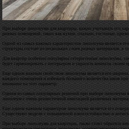
При выборе линолеума для квартиры, важно учитывать его хар
разных помещений, таких как кухни, спальни, гостиные, прихо
Одной из самых важных характеристик линолеума является ег
структуры состоят из нескольких слоев разных материалов, в
Для квартир особенно популярны гетерогенные линолеумы, так
будет гармонировать с интерьером и украсить комнаты своим 
Еще одним важным свойством линолеума является его ширина. 
каждого помещения и избежать большого количества швов при 
внимание на этот параметр.
Одним из самых популярных решений при выборе линолеума яв
линолеум с очень реалистичной имитацией различных материал
Еще одним важным параметром линолеума является его поверхно
Существуют модели с повышенной износостойкостью и антиста
При выборе линолеума для квартиры, также стоит обратить вн
производители предлагают линолеумы, соответствующие станда