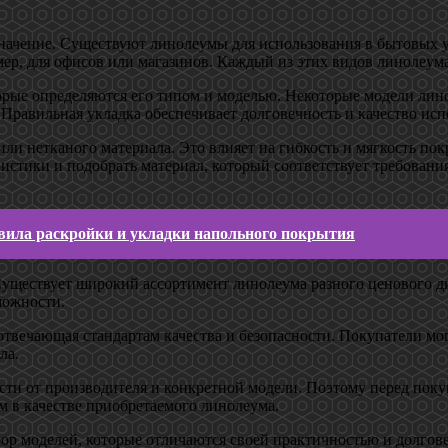
ачение. Существуют линолеумы для использования в бытовых усл
, для офисов или магазинов. Каждый из этих видов линолеума 
торые определяются его типом и моделью. Некоторые модели ли
 Правильная укладка обеспечивает долговечность и качество ис
ли нетканого материала. Это влияет на гибкость и мягкость пок
ристики и подобрать материал, который соответствует требован
вила раскройки и укладки напольного покрытия
Существует широкий ассортимент линолеума разного ценового д
можности.
 отвечающая стандартам качества и безопасности. Покупатели м
ла.
ости от производителя и конкретной модели. Поэтому перед по
 в качестве приобретаемого линолеума.
р моделей, которые отличаются своей практичностью и долгов