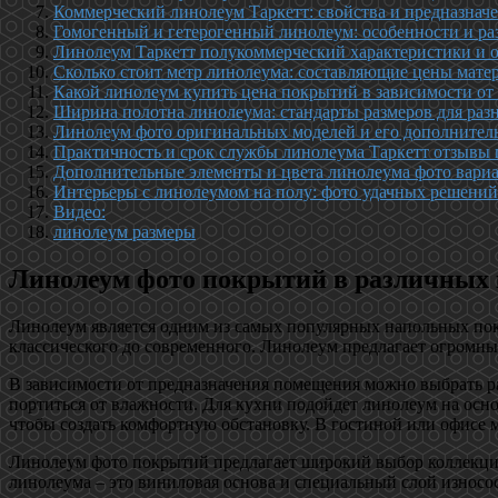
Коммерческий линолеум Таркетт: свойства и предназнач
Гомогенный и гетерогенный линолеум: особенности и ра
Линолеум Таркетт полукоммерческий характеристики и 
Сколько стоит метр линолеума: составляющие цены мате
Какой линолеум купить цена покрытий в зависимости от
Ширина полотна линолеума: стандарты размеров для раз
Линолеум фото оригинальных моделей и его дополнител
Практичность и срок службы линолеума Таркетт отзывы 
Дополнительные элементы и цвета линолеума фото вари
Интерьеры с линолеумом на полу: фото удачных решений
Видео:
линолеум размеры
Линолеум фото покрытий в различных 
Линолеум является одним из самых популярных напольных покр
классического до современного. Линолеум предлагает огромны
В зависимости от предназначения помещения можно выбрать ра
портиться от влажности. Для кухни подойдет линолеум на осно
чтобы создать комфортную обстановку. В гостиной или офисе 
Линолеум фото покрытий предлагает широкий выбор коллекций
линолеума – это виниловая основа и специальный слой износо