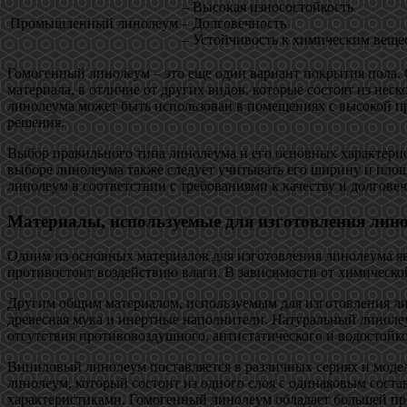
– Высокая износостойкость
Промышленный линолеум
– Долговечность
– Устойчивость к химическим веще
Гомогенный линолеум – это еще один вариант покрытия пола. 
материала, в отличие от других видов, которые состоят из нес
линолеума может быть использован в помещениях с высокой пр
решения.
Выбор правильного типа линолеума и его основных характерис
выборе линолеума также следует учитывать его ширину и площ
линолеум в соответствии с требованиями к качеству и долговеч
Материалы, используемые для изготовления лино
Одним из основных материалов для изготовления линолеума я
противостоит воздействию влаги. В зависимости от химическо
Другим общим материалом, используемым для изготовления лин
древесная мука и инертные наполнители. Натуральный линолеу
отсутствия противовоздушного, антистатического и водостой
Виниловый линолеум поставляется в различных сериях и модел
линолеум, который состоит из одного слоя с одинаковым соста
характеристиками. Гомогенный линолеум обладает большей пр