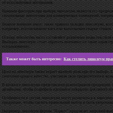
от используемых материалов.
Важным фактором при выборе линолеума является его предназн
специальные линолеумы для коммерческих помещений, например
Важное значение имеет также правила укладки линолеума, ко
например, использование клея или выполнение сварки стыков.
Основу линолеума часто составляют различные виды текстиля и
Выбирая линолеум, стоит обратить внимание на такие характе
использованию.
Также может быть интересно:
Как стелить линолеум пра
Цена на линолеум также играет важную роль при его выборе. 
сочетание цены и качества, учитывая свои предпочтения и воз
В каталоге линолеума представлена разнообразная продукция,
дизайнами, чтобы подобрать идеальное покрытие для своего по
Особенности и состав линолеума могут различаться в зависим
продукции, чтобы сделать правильный выбор и быть уверенным
Например, линолеум фирмы “Паркет” предлагает широкий выбо