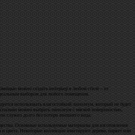
омощью можно создать интерьер в любом стиле – от
 идеальным выбором для любого помещения.
уется использовать влагостойкий линолеум, который не будет
я спальни можно выбрать линолеум с мягкой поверхностью,
он служил долго без потери внешнего вида.
щества. Основные используемые материалы для изготовления
р и цвета. Некоторые коллекции имитируют дерево, паркет или