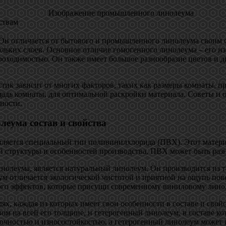
Изображение промышленного линолеума
ствам
Он отличается от бытового и промышленного линолеума своим с
кольких слоев. Основное отличие гомогенного линолеума – его из
оходимостью. Он также имеет большое разнообразие цветов и ди
тик зависит от многих факторов, таких как размеры комнаты, п
адь комнаты, для оптимальной раскройки материала. Советы и 
ности.
леума состав и свойства
вляется специальный тип поливинилхлорида (ПВХ). Этот матери
й структуры и особенностей производства, ПВХ может быть разн
олеума, является натуральный линолеум. Он производится из та
м отличается экологической чистотой и приятной на ощупь пове
кого эффектов, которые присущи современному виниловому лино
ях, каждая из которых имеет свои особенности в составе и сво
вом на всей его толщине, и гетерогенный линолеум, в составе к
очностью и износостойкостью, а гетерогенный линолеум может 