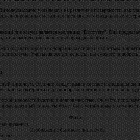
Линолеум можно укладывать на различные поверхности, как глад
специализированных магазинах предлагаются специальные матер
екций линолеума является коллекция “Discovery”. Она предлага
, что делает его идеальным выбором для квартир.
ужно отдавать хорошо подобранным основе и свойствам покрыти
о линолеума. Учитывая все эти аспекты, вы сможете подобрать 
и
ый линолеум. Отличие между ними в составе и специальном на
ические характеристики, разнообразие цветов и оригинальных д
сокой износостойкостью и долговечностью. Он часто используе
е промышленный линолеум может быть устойчивым к химически
Фото
ьных дизайнов
Изображение бытового линолеума
ойства