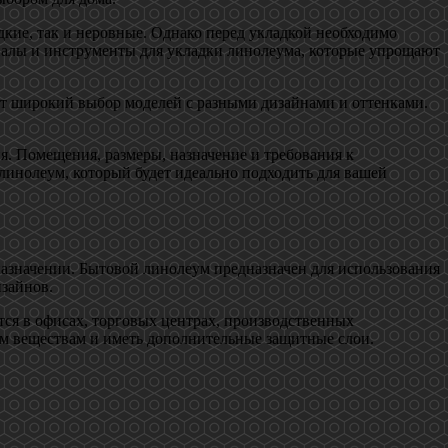
кие, так и неровные. Однако перед укладкой необходимо
иалы и инструменты для укладки линолеума, которые упрощают
ет широкий выбор моделей с разными дизайнами и оттенками.
я. Помещения, размеры, назначение и требования к
линолеум, который будет идеально подходить для вашей
значении. Бытовой линолеум предназначен для использования
изайнов.
тся в офисах, торговых центрах, производственных
м веществам и иметь дополнительные защитные слои.