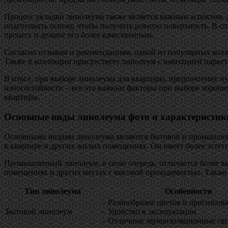
Процесс укладки линолеума также является важным аспектом. 
подготовить основу, чтобы получить ровную поверхность. В 
процесс и делают его более качественным.
Согласно отзывам и рекомендациям, одной из популярных колл
Также в коллекции присутствует линолеум с имитацией паркета
В итоге, при выборе линолеума для квартиры, предпочтение н
износостойкости – все это важные факторы при выборе хорошег
квартиры.
Основные виды линолеума фото и характеристик
Основными видами линолеума являются бытовой и промышленн
в квартире и других жилых помещениях. Он имеет более эстет
Промышленный линолеум, в свою очередь, отличается более вы
помещениях и других местах с высокой проходимостью. Такж
Тип линолеума
Особенности
– Разнообразие цветов и оригинал
Бытовой линолеум
– Удобство в эксплуатации
– Отличные звукоизоляционные св