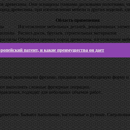
 древесины. Они оснащены тонкими диcковыми полотнами, что п
од древесины, при изготовлении мебели и других изделий, где
Область применения
лы
Изготовление мебельных деталей, декоративных элеме
распилы
Распил досок, брусьев, строительных материалов
 распилы
Обработка ценных пород древесины, изготовление меб
ропейский патент, и какие преимущества он дает
отовок различными фрезами, придавая им необходимую форму и 
яют выполнять сложные фрезерные операции.
правления, подходят для небольших объемов работ.
древесине. Бывают напольные, настольные и ручные. Сверлильн