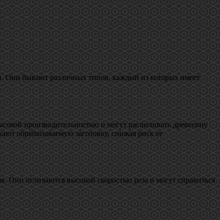
ки. Они бывают различных типов, каждый из которых имеет
ысокой производительностью и могут распиливать древесину
ают обрабатываемую заготовку, снижая риск ее
. Они отличаются высокой скоростью реза и могут справиться