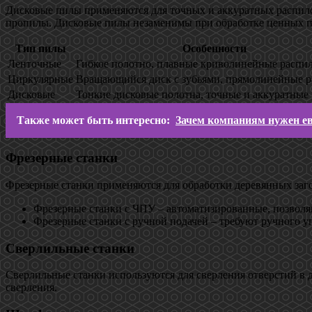
Дисковые пилы применяются для точных и аккуратных распилов
пропилы. Дисковые пилы незаменимы при обработке ценных пор
Тип пилы
Особенности
Ленточные
Гибкое полотно, плавные криволинейные распи
Циркулярные
Вращающийся диск с зубьями, прямолинейные 
Дисковые
Тонкие дисковые полотна, точные и аккуратные
Также может быть интересно:
Зачем компаниям нужен ев
Фрезерные станки
Фрезерные станки применяются для обработки деревянных заг
Фрезерные станки с ЧПУ – автоматизированные, позвол
Фрезерные станки с ручной подачей – требуют ручного у
Сверлильные станки
Сверлильные станки используются для сверления отверстий в 
сверления.