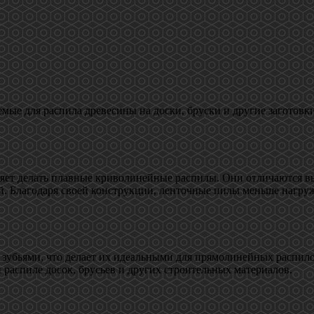
мые для распила древесины на доски, бруски и другие заготов
ляет делать плавные криволинейные распилы. Они отличаются в
. Благодаря своей конструкции, ленточные пилы меньше нагруж
бьями, что делает их идеальными для прямолинейных распилов
распиле досок, брусьев и других строительных материалов.