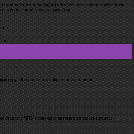
озволяет им производить чистые, без сколов и заусенцев,
 важен высокий уровень качества.
нтов
ели
фактуру. Основные типы фрезерных станков:
ые станки с ЧПУ позволяют автоматизировать процесс