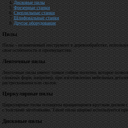
Дисковые пилы
Фрезерные станки
Сверлильные станки
Шлифовальные станки
Другое оборудование
Пилы
Пилы – незаменимый инструмент в деревообработке, используе
свои особенности и преимущества:
Ленточные пилы
Ленточные пилы имеют тонкое гибкое полотно, которое позво
сложных форм, например, при изготовлении мебельных деталей
растрескивания или сколов.
Циркулярные пилы
Циркулярные пилы оснащены вращающимся круглым диском с зу
с толстыми заготовками. Такие пилы широко используются при 
Дисковые пилы