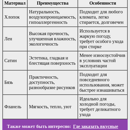
Материал
Преимущества
Особенности
Натуральность,
Подходит для любого
Хлопок
воздухопроницаемость,
климата, легко
гипоаллергенность
стирается, долговечен
Используется в
Высокая прочность,
жаркую погоду,
Лен
улучшенная влажность,
требует особого ухода
экологичность
при стирке
Менее износоустойчив
Эстетика, гладкая и
Сатин
в условиях частой
блестящая поверхность
эксплуатации
Подходит для
Практичность,
повседневного
Бязь
доступность,
использования, может
разнообразие рисунков
быстрее изнашиваться
Идеально для
холодной погоды,
Фланель
Мягкость, тепло, уют
требует деликатного
ухода
Также может быть интересно:
Где заказать вкусные