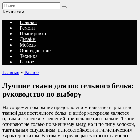
Перейти
Search
к
for:
Кухня сам
содержанию
Главная
Ремонт
Планировка
Дизайн
Мебель
Оборудование
Техника
Разное
Главная
»
Разное
Лучшие ткани для постельного белья:
руководство по выбору
На современном рынке представлено множество вариантов
тканей для постельного белья, и выбор материала является
одним из ключевых решений при оснащении спальни. Ткани
отбирают не только по внешнему виду, но и по типу волокон,
тактильным ощущениям, износостойкости и гигиеническим
характеристикам. В этом материале рассмотрены наиболее