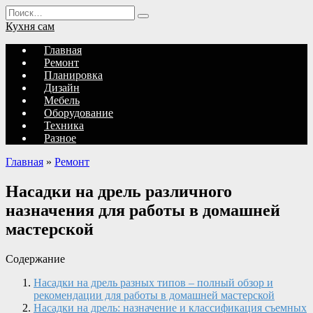
Перейти
Search
к
for:
Кухня сам
содержанию
Главная
Ремонт
Планировка
Дизайн
Мебель
Оборудование
Техника
Разное
Главная
»
Ремонт
Насадки на дрель различного
назначения для работы в домашней
мастерской
Содержание
Насадки на дрель разных типов – полный обзор и
рекомендации для работы в домашней мастерской
Насадки на дрель: назначение и классификация съемных