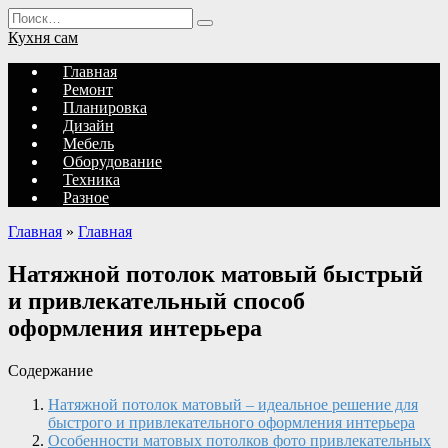
Перейти
Search
к
for:
Кухня сам
содержанию
Главная
Ремонт
Планировка
Дизайн
Мебель
Оборудование
Техника
Разное
Главная
»
Главная
Натяжной потолок матовый быстрый
и привлекательный способ
оформления интерьера
Содержание
Натяжной потолок матовый – идеальное решение для
быстрого и привлекательного оформления интерьера
Особенности матовых потолков фото привлекательных