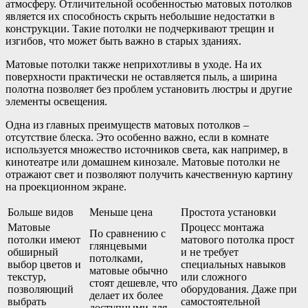
атмосферу. Отличительной особенностью матовых потолков
является их способность скрыть небольшие недостатки в
конструкции. Такие потолки не подчеркивают трещин и
изгибов, что может быть важно в старых зданиях.
Матовые потолки также неприхотливы в уходе. На их
поверхности практически не оставляется пыль, а ширина
полотна позволяет без проблем установить люстры и другие
элементы освещения.
Одна из главных преимуществ матовых потолков –
отсутствие блеска. Это особенно важно, если в комнате
используется множество источников света, как например, в
кинотеатре или домашнем кинозале. Матовые потолки не
отражают свет и позволяют получить качественную картину
на проекционном экране.
Больше видов
Меньше цена
Простота установки
Матовые
Процесс монтажа
По сравнению с
потолки имеют
матового потолка прост
глянцевыми
обширный
и не требует
потолками,
выбор цветов и
специальных навыков
матовые обычно
текстур,
или сложного
стоят дешевле, что
позволяющий
оборудования. Даже при
делает их более
выбрать
самостоятельной
доступными для