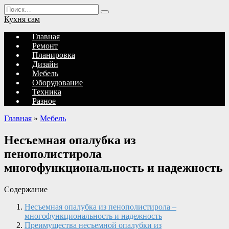
Перейти
Search
к
for:
Кухня сам
содержанию
Главная
Ремонт
Планировка
Дизайн
Мебель
Оборудование
Техника
Разное
Главная
»
Мебель
Несъемная опалубка из
пенополистирола
многофункциональность и надежность
Содержание
Несъемная опалубка из пенополистирола –
многофункциональность и надежность
Преимущества несъемной опалубки из