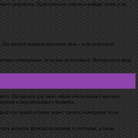
мого результата. Практические советы в выборе обоев и их
. Вы можете выбрать красивые обои с классическими
личных помещениях, от кухни до гостиной. Интересного вида
ета. Материалы для таких обоев обеспечивают высокое
ованиям и вкусам каждого человека.
серый или яркий оттенок может сделать помещение более
сделать комнаты функциональными и уютными, а также