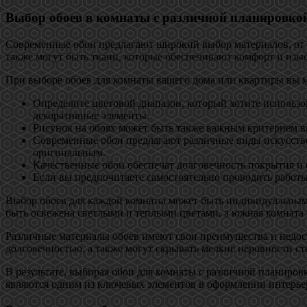
Выбор обоев в комнаты с различной планировко
Современные обои предлагают широкий выбор материалов, от 
также могут быть ткани, которые обеспечивают комфорт и изы
При выборе обоев для комнаты вашего дома или квартиры вы
Определите цветовой диапазон, который хотите использов
декоративные элементы.
Рисунок на обоях может быть также важным критерием в
Современные обои предлагают различные виды искусствен
оригинальным.
Качественные обои обеспечат долговечность покрытия и 
Если вы предпочитаете самостоятельно проводить работы
Выбор обоев для каждой комнаты может быть индивидуальным и
быть освежена светлыми и теплыми цветами, а южная комната 
Различные материалы обоев имеют свои преимущества и недос
долговечностью, а также могут скрывать мелкие неровности ст
В результате, выбирая обои для комнаты с различной планировк
являются одним из ключевых элементов в оформлении интерье