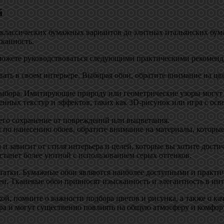
й
классических бумажных вариантов до элитных итальянских бум
сканность.
 можете руководствоваться следующими практическими рекоменд
ать в своем интерьере. Выбирая обои, обратите внимание на цвет
ыбора. Имитирующие природу или геометрические узоры могут д
ных текстур и эффектов, таких как 3D-рисунок или игра с осве
его сохранение от повреждений или выцветания.
 по нанесению обоев, обратите внимание на материалы, которые
 зависит от стиля интерьера и целей, которые вы хотите достич
станет более уютной с использованием серых оттенков.
татки. Бумажные обои являются наиболее доступными и практи
ен. Тканевые обои привносят изысканность и элегантность в инт
ой, помните о важности подбора цветов и рисунка, а также о ка
ра и могут существенно повлиять на общую атмосферу и комфор