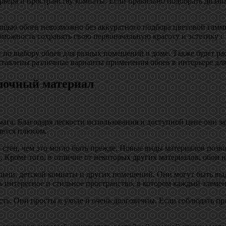
рьера и пространству комнаты. Если правильно подобрать диза
ощью обоев невозможно без аккуратного подбора цветовой гаммы
можность сохранять свою первоначальную красоту и эстетику с
 по выбору обоев для разных помещений в доме. Также будет ра
ставлены различные варианты применения обоев в интерьере дл
елочный материал
ага. Благодаря легкости использования и доступной цене они з
яется плюсом.
стен, чем это могло быть прежде. Новые виды материалов позво
д. Кроме того, в отличие от некоторых других материалов, обои
альни, детской комнаты и других помещений. Они могут быть вы
ь интересное и стильное пространство, в котором каждый элемен
ь. Они просты в уходе и очень долговечны. Если соблюдать пра