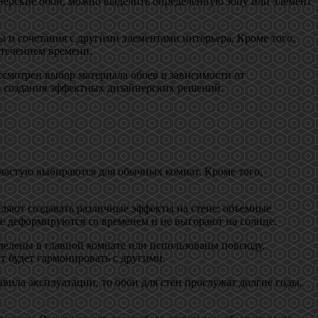
йнерские обои, можно выделить определенную зону или элемент
 и сочетания с другими элементами интерьера. Кроме того,
 течением времени.
ссмотрен выбор материала обоев в зависимости от
я создания эффектных дизайнерских решений.
ачастую выбираются для обычных комнат. Кроме того,
ляют создавать различные эффекты на стене: объемные
 не деформируются со временем и не выгорают на солнце.
делены в главной комнате или использованы повсюду.
т будет гармонировать с другими.
вила эксплуатации, то обои для стен прослужат долгие годы,