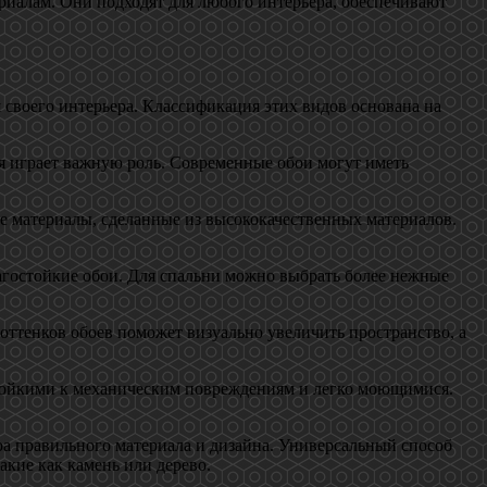
ериалам. Они подходят для любого интерьера, обеспечивают
своего интерьера. Классификация этих видов основана на
я играет важную роль. Современные обои могут иметь
е материалы, сделанные из высококачественных материалов.
агостойкие обои. Для спальни можно выбрать более нежные
оттенков обоев поможет визуально увеличить пространство, а
стойкими к механическим повреждениям и легко моющимися.
а правильного материала и дизайна. Универсальный способ
кие как камень или дерево.