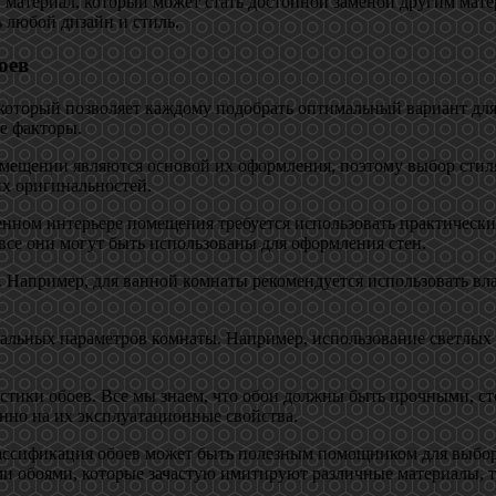
й материал, который может стать достойной заменой другим мат
ь любой дизайн и стиль.
оев
оторый позволяет каждому подобрать оптимальный вариант для 
ие факторы.
омещении являются основой их оформления, поэтому выбор стил
их оригинальностей.
нном интерьере помещения требуется использовать практически
 все они могут быть использованы для оформления стен.
 Например, для ванной комнаты рекомендуется использовать вл
уальных параметров комнаты. Например, использование светлых 
стики обоев. Все мы знаем, что обои должны быть прочными, 
нно на их эксплуатационные свойства.
лассификация обоев может быть полезным помощником для выбор
ми обоями, которые зачастую имитируют различные материалы, та