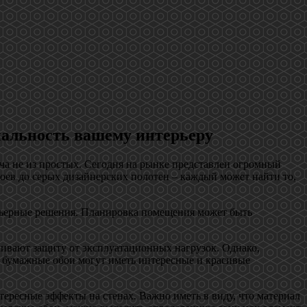
нальность вашему интерьеру
ча не из простых. Сегодня на рынке представлен огромный
оев до серых дизайнерских полотен – каждый может найти то,
ерьерные решения. Планировка помещения может быть
чивают защиту от эксплуатационных нагрузок. Однако,
е бумажные обои могут иметь интересные и красивые
ересные эффекты на стенах. Важно иметь в виду, что материал