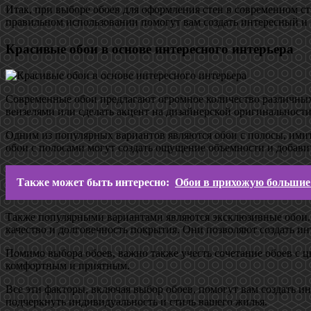
Итак, при выборе обоев для оформления стен в современном ст
правильном использовании помогут вам создать интересный и
Красивые обои в основе интересного интерьера
Современные обои предлагают огромное количество различных 
вензелями или сделать акцент на дизайнерской оригинальности
Одним из популярных вариантов являются обои с полосы, ими
обои с полосами могут создать ощущение объемности и добави
Также может быть интересно:
Обои в прихожую большие
Также популярными вариантами являются эксклюзивные обои. 
качество и долговечность покрытия. Они позволяют создать ин
Помимо выбора обоев, важно также учесть сочетание обоев с ц
комфортным и приятным.
Все эти факторы, включая выбор обоев, помогут вам создать 
подчеркнуть индивидуальность и стиль вашего жилья.