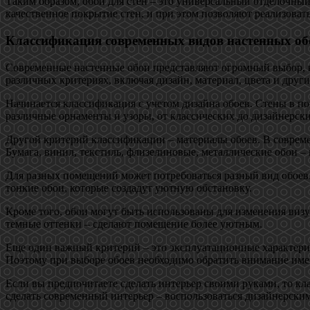
Таким образом, обои для стен – это универсальный отделочны
качественное покрытие стен, и при этом позволяют реализоват
Классификация современных видов настенных об
Современные настенные обои представляют огромный выбор, к
различных критериях, включая дизайн, материал, цвета и друг
Начинается классификация с учетом дизайна обоев. Стены в п
различные орнаменты и узоры, от классических до дизайнерск
Другой критерий классификации – материалы обоев. В совреме
Бумага, винил, текстиль, флизелиновые, металлические обои –
Для разных помещений может потребоваться разный вид обоев.
тонкие обои, которые создадут уютную обстановку.
Кроме того, обои могут быть использованы для изменения виз
темные оттенки – сделают помещение более уютным.
Еще один важный критерий – это эксплуатационные характери
Поэтому при выборе обоев необходимо обратить внимание име
Если вы предпочитаете сделать интерьер своими руками, то к
сделать современный интерьер – воспользоваться дизайнерски