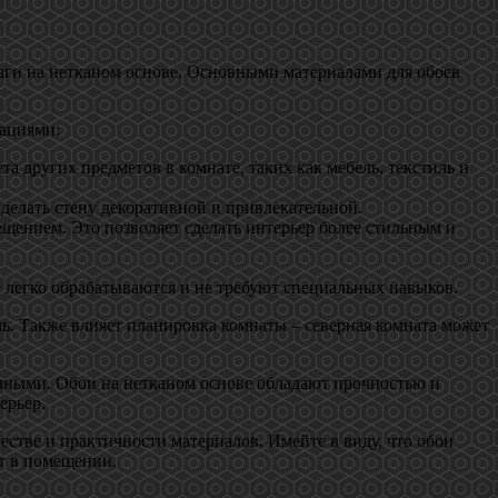
аги на нетканом основе. Основными материалами для обоев
ациями:
а других предметов в комнате, таких как мебель, текстиль и
елать стену декоративной и привлекательной.
щением. Это позволяет сделать интерьер более стильным и
 легко обрабатываются и не требуют специальных навыков.
ь. Также влияет планировка комнаты – северная комната может
чными. Обои на нетканом основе обладают прочностью и
ерьер.
честве и практичности материалов. Имейте в виду, что обои
т в помещении.