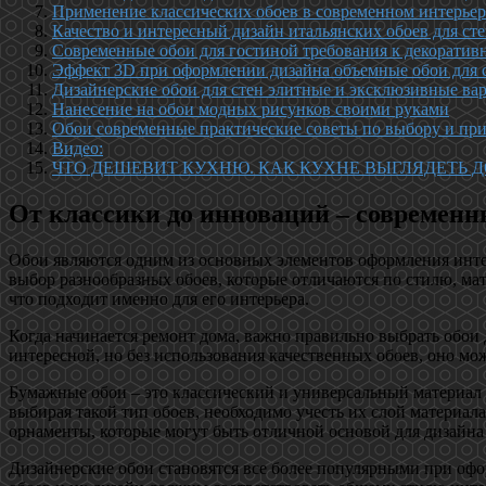
Применение классических обоев в современном интерьер
Качество и интересный дизайн итальянских обоев для ст
Современные обои для гостиной требования к декоратив
Эффект 3D при оформлении дизайна объемные обои для 
Дизайнерские обои для стен элитные и эксклюзивные ва
Нанесение на обои модных рисунков своими руками
Обои современные практические советы по выбору и п
Видео:
ЧТО ДЕШЕВИТ КУХНЮ. КАК КУХНЕ ВЫГЛЯДЕТЬ ДО
От классики до инноваций – современн
Обои являются одним из основных элементов оформления интер
выбор разнообразных обоев, которые отличаются по стилю, мат
что подходит именно для его интерьера.
Когда начинается ремонт дома, важно правильно выбрать обои
интересной, но без использования качественных обоев, оно мо
Бумажные обои – это классический и универсальный материал 
выбирая такой тип обоев, необходимо учесть их слой материа
орнаменты, которые могут быть отличной основой для дизайна
Дизайнерские обои становятся все более популярными при офо