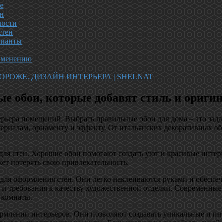
е
ен
ности
стен
рианты
рименению
РОЖЕ. ДИЗАЙН ИНТЕРЬЕРА | SHELNAT
ые обои, которые добавят стиль и ориги
ьера помещений. Выбрать правильные обои для дома – это зада
ериалам, орнаменту и эффекту. От итальянских декоративных об
 для стен. Хорошие обои помогают создать уют и красивые инт
жет потерять свою привлекательность.
для оформления стен. Они легко наклеиваются руками и обеспе
ла и требования к качеству художественной отделки. Современны
 комнаты.
рмлении интерьеров. Они позволяют создавать уникальные и инт