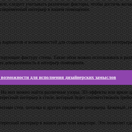
иле, следует учитывать различные факторы, чтобы достичь желае
 современный интерьер в вашем помещении.
вариантов и возможностей для создания интересного интерьера
.
тирующие фактуру стены. Такие обои можно использовать в раз
ть декоративность в интерьер помещения.
 возможности для исполнения дизайнерских замыслов
На них можно найти различные узоры, 3D-эффекты или яркие цв
тересный интерьер в стиле, который будет соответствовать треб
ветами стен, потолка и других предметов интерьера. Бежевый, 
интересный интерьер в вашем доме или квартире. Это позволит 