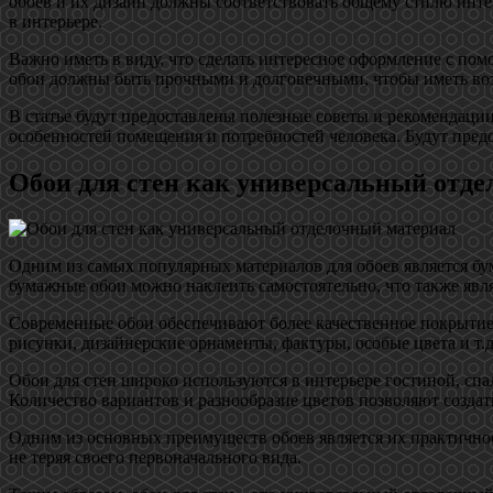
обоев и их дизайн должны соответствовать общему стилю инте
в интерьере.
Важно иметь в виду, что сделать интересное оформление с пом
обои должны быть прочными и долговечными, чтобы иметь воз
В статье будут предоставлены полезные советы и рекомендации
особенностей помещения и потребностей человека. Будут пред
Обои для стен как универсальный отд
Одним из самых популярных материалов для обоев является бум
бумажные обои можно наклеить самостоятельно, что также явл
Современные обои обеспечивают более качественное покрытие 
рисунки, дизайнерские орнаменты, фактуры, особые цвета и т.
Обои для стен широко используются в интерьере гостиной, сп
Количество вариантов и разнообразие цветов позволяют создат
Одним из основных преимуществ обоев является их практичност
не теряя своего первоначального вида.