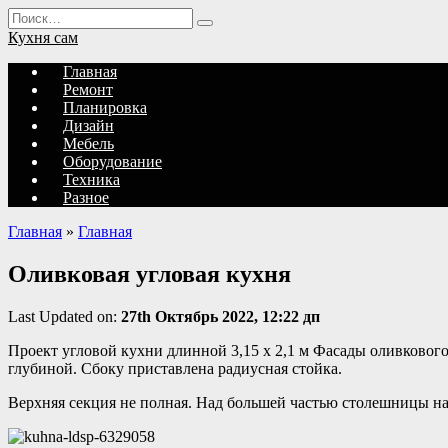
Перейти
Search
к
for:
Кухня сам
содержанию
Главная
Ремонт
Планировка
Дизайн
Мебель
Оборудование
Техника
Разное
Главная
»
Главная
Оливковая угловая кухня
Last Updated on:
27th Октябрь 2022, 12:22 дп
Проект угловой кухни длинной 3,15 х 2,1 м Фасады оливковог
глубиной. Сбоку приставлена радиусная стойка.
Верхняя секция не полная. Над большей частью столешницы на