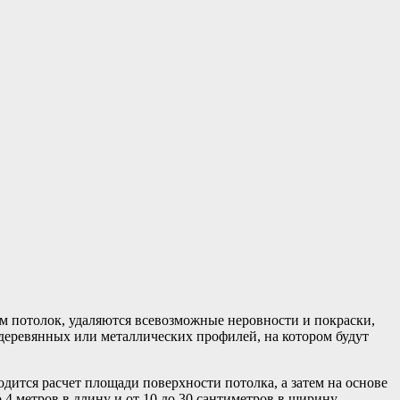
м потолок, удаляются всевозможные неровности и покраски,
деревянных или металлических профилей, на котором будут
дится расчет площади поверхности потолка, а затем на основе
4 метров в длину и от 10 до 30 сантиметров в ширину.