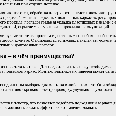
ательными при отделке потолка:
равнивание стен, обработка поверхности антисептиком или грун
их профилей, монтаж подвесных подшивных каркасов, регулиров
ого профиля, последовательная укладка пластиковых панелей с
оединений, скрытие мест монтажа и прокладки коммуникаций.
ми руками является простым и доступным способом преобразить
а в любой комнате. С помощью пластиковых панелей вы можете л
ежный и долговечный потолок.
ка – в чём преимущества?
 их простота монтажа. Для подготовки к монтажу необходимо в
вить подвесной каркас. Монтаж пластиковых панелей может быт
 их идеальным выбором для монтажа в любой комнате. Они облад
ненавязчиво скрывают электропроводку, улучшают звукоизоляци
етов и текстур, что позволяет подобрать подходящий вариант 
ет возможность создать эффектное оформление комнаты.