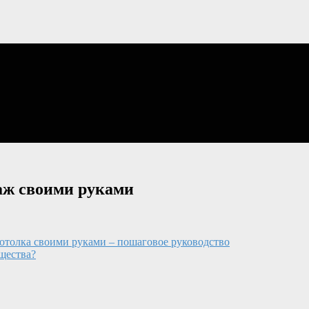
аж своими руками
потолка своими руками – пошаговое руководство
щества?