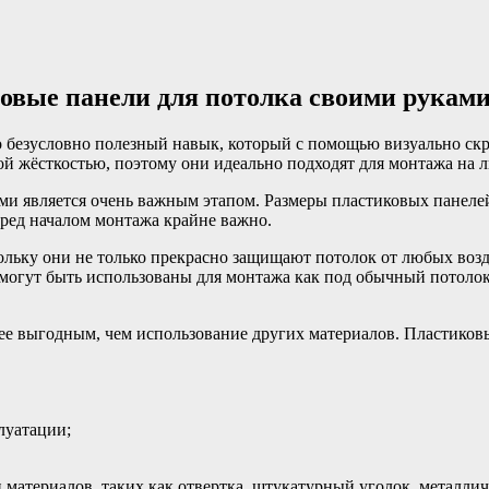
ковые панели для потолка своими руками
о безусловно полезный навык, который с помощью визуально ск
й жёсткостью, поэтому они идеально подходят для монтажа на 
ми является очень важным этапом. Размеры пластиковых панеле
ред началом монтажа крайне важно.
ольку они не только прекрасно защищают потолок от любых воз
 могут быть использованы для монтажа как под обычный потолок
ее выгодным, чем использование других материалов. Пластиков
луатации;
материалов, таких как отвертка, штукатурный уголок, металличе