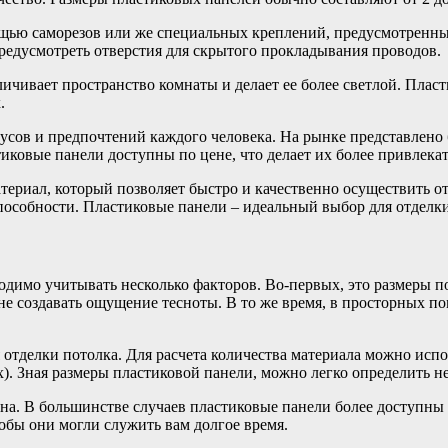
ощью саморезов или же специальных креплений, предусмотренн
редусмотреть отверстия для скрытого прокладывания проводов.
чивает пространство комнаты и делает ее более светлой. Пласт
.
кусов и предпочтений каждого человека. На рынке представлено
иковые панели доступны по цене, что делает их более привлека
ериал, который позволяет быстро и качественно осуществить от
пособности. Пластиковые панели – идеальный выбор для отделк
одимо учитывать несколько факторов. Во-первых, это размеры 
не создавать ощущение тесноты. В то же время, в просторных 
я отделки потолка. Для расчета количества материала можно ис
х). Зная размеры пластиковой панели, можно легко определить н
на. В большинстве случаев пластиковые панели более доступны 
тобы они могли служить вам долгое время.