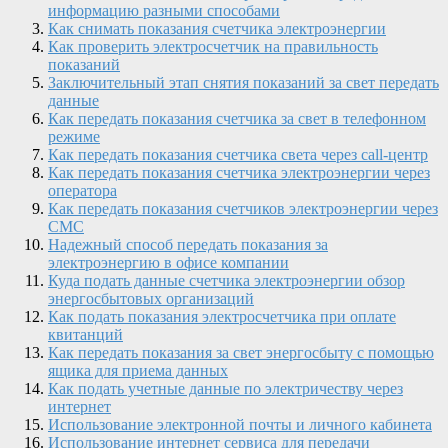
информацию разными способами
Как снимать показания счетчика электроэнергии
Как проверить электросчетчик на правильность
показаний
Заключительный этап снятия показаний за свет передать
данные
Как передать показания счетчика за свет в телефонном
режиме
Как передать показания счетчика света через call-центр
Как передать показания счетчика электроэнергии через
оператора
Как передать показания счетчиков электроэнергии через
СМС
Надежный способ передать показания за
электроэнергию в офисе компании
Куда подать данные счетчика электроэнергии обзор
энергосбытовых организаций
Как подать показания электросчетчика при оплате
квитанций
Как передать показания за свет энергосбыту с помощью
ящика для приема данных
Как подать учетные данные по электричеству через
интернет
Использование электронной почты и личного кабинета
Использование интернет сервиса для передачи