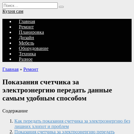
Перейти
Search
к
for:
Кухня сам
содержанию
Главная
Ремонт
Планировка
Дизайн
Мебель
Оборудование
Техника
Разное
Главная
»
Ремонт
Показания счетчика за
электроэнергию передать данные
самым удобным способом
Содержание
Как передать показания счетчика за электроэнергию без
лишних хлопот и проблем
Показания счетчика за электроэнергию передать