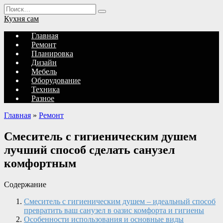
Перейти
Search
к
for:
Кухня сам
содержанию
Главная
Ремонт
Планировка
Дизайн
Мебель
Оборудование
Техника
Разное
Главная
»
Ремонт
Смеситель с гигиеническим душем
лучший способ сделать санузел
комфортным
Содержание
Смеситель с гигиеническим душем – идеальный способ
превратить ваш санузел в оазис комфорта и гигиены
Особенности использования и основные виды