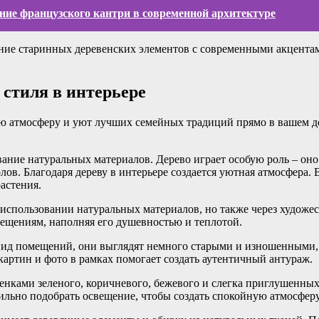
яние французского кантри в современной архитектуре
ание старинных деревенских элементов с современными акцентам
 стиля в интерьере
ю атмосферу и уют лучших семейных традиций прямо в вашем дом
ание натуральных материалов. Дерево играет особую роль – оно 
лов. Благодаря дереву в интерьере создается уютная атмосфера.
растения.
в использовании натуральных материалов, но также через худож
ещениям, наполняя его душевностью и теплотой.
 вид помещений, они выглядят немного старыми и изношенными,
картин и фото в рамках помогает создать аутентичный антураж.
тенками зеленого, коричневого, бежевого и слегка приглушенны
льно подобрать освещение, чтобы создать спокойную атмосферу