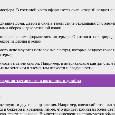
мосфера. В гостиной часто оформляется очаг, который создает о
дизайне дома. Двери и окна в таком стиле отделываются с элеме
тами оборок и декоративной ковки.
 уникален своим оформлением интерьера. Он относится к природ
кора из дерева и ковки.
Часто используются потолочные люстры, которые создают яркое
терьер.
ости в стиле кантри. Например, в американском кантри стиле 
льным оттенкам и элементам легкости и воздушности.
создания элегантного и роскошного дизайна
и
ествуют и другие направления. Например, шведский стиль кант
ся в бежевой и кремовой гамме, что придает комнатам более све
ево, текстиль и ковка. В качестве освещения используются обы