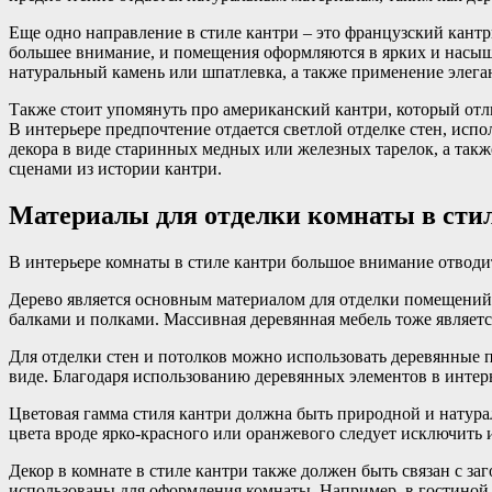
Еще одно направление в стиле кантри – это французский кантр
большее внимание, и помещения оформляются в ярких и насыще
натуральный камень или шпатлевка, а также применение элеган
Также стоит упомянуть про американский кантри, который отли
В интерьере предпочтение отдается светлой отделке стен, ис
декора в виде старинных медных или железных тарелок, а так
сценами из истории кантри.
Материалы для отделки комнаты в сти
В интерьере комнаты в стиле кантри большое внимание отводи
Дерево является основным материалом для отделки помещений
балками и полками. Массивная деревянная мебель тоже являетс
Для отделки стен и потолков можно использовать деревянные
виде. Благодаря использованию деревянных элементов в интер
Цветовая гамма стиля кантри должна быть природной и натурал
цвета вроде ярко-красного или оранжевого следует исключить 
Декор в комнате в стиле кантри также должен быть связан с з
использованы для оформления комнаты. Например, в гостиной