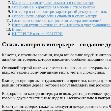
Материалы для отделки комнаты в стиле кантри
Освещение и характерная мебель в стиле кантри
Интерьер в стиле кантри характерный декор и текстиль
Особенности оформления спальни в стиле кантри
Гостиная в стиле кантри фото интерьера помещений
Интерьер кухни в стиле кантри теплота и уют домашнего
Видео:
ИНТЕРЬЕР в стиле КАНТРИ
Стиль кантри в интерьере – создание 
Кажется, с течением времени, когда все больше людей заинтер
дизайне интерьеров, которое наполнено особыми эмоциями и 
Основной чертой кантри является использование натуральных 
придаст вашему дому ощущение тепла, уюта и спокойствия.
Благодаря принципам натуральности и простоты, кантри дает в
разным оттенкам дерева, которые могут выглядеть как роскош
В оформлении кантри интерьера используются различные предме
ковры и другие текстильные изделия. Исключительно в кантри 
В кантри интерьерах также используется декорирование стен. 
ощущение тепла и домашнего очага.