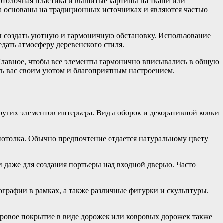
Потолочная пластика и вышитые картины на ткани или
да основаны на традиционных источниках и являются частью
бы создать уютную и гармоничную обстановку. Использование
дать атмосферу деревенского стиля.
. Главное, чтобы все элементы гармонично вписывались в общую
ать вас своим уютом и благоприятным настроением.
других элементов интерьера. Виды оборок и декоративной ковки
 потолка. Обычно предпочтение отдается натуральному цвету
и даже для создания портьеры над входной дверью. Часто
графии в рамках, а также различные фигурки и скульптуры.
вровое покрытие в виде дорожек или ковровых дорожек также