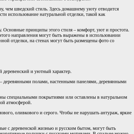
ру, чем шведский стиль. Здесь домашнему уюту отводится
ти использование натуральной отделки, такой как
. Основные принципы этого стиля – комфорт, уют и простота.
и этого направления могут быть выражены в использовании
нной отделки, на стенах могут быть размещены фото со
й деревенский и уютный характер.
и – деревянными полами, настенными панелями, деревянными
таны специальными покрытиями или оставлены в натуральном
ной атмосферой.
ового, оливкового и серого. Чтобы не нарушать антураж, яркие
ные с деревенской жизнью и русским бытом, могут быть
декоративные подушки с русскими мотивами. В спальне можно