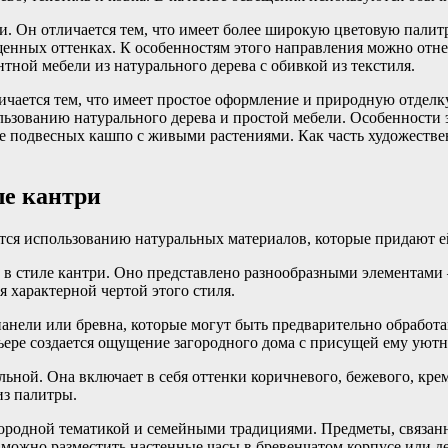
и. Он отличается тем, что имеет более широкую цветовую палит
нных оттенках. К особенностям этого направления можно отнес
тной мебели из натурального дерева с обивкой из текстиля.
чается тем, что имеет простое оформление и природную отделку
пользованию натурального дерева и простой мебели. Особенност
же подвесных кашпо с живыми растениями. Как часть художестве
ле кантри
тся использованию натуральных материалов, которые придают е
 в стиле кантри. Оно представлено разнообразными элементам
я характерной чертой этого стиля.
 панели или бревна, которые могут быть предварительно обрабо
ьере создается ощущение загородного дома с присущей ему уют
ьной. Она включает в себя оттенки коричневого, бежевого, крем
из палитры.
агородной тематикой и семейными традициями. Предметы, связан
 можно разместить настенные часы в бревенчатом корпусе или 