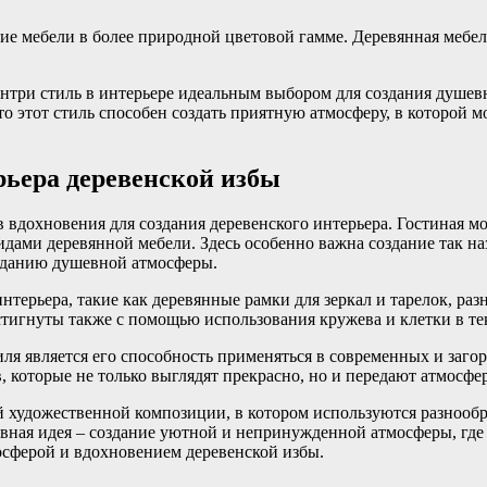
ие мебели в более природной цветовой гамме. Деревянная мебел
кантри стиль в интерьере идеальным выбором для создания душе
что этот стиль способен создать приятную атмосферу, в которо
рьера деревенской избы
 вдохновения для создания деревенского интерьера. Гостиная мо
ами деревянной мебели. Здесь особенно важна создание так на
зданию душевной атмосферы.
нтерьера, такие как деревянные рамки для зеркал и тарелок, ра
стигнуты также с помощью использования кружева и клетки в те
ля является его способность применяться в современных и загор
которые не только выглядят прекрасно, но и передают атмосфер
ий художественной композиции, в котором используются разнооб
авная идея – создание уютной и непринужденной атмосферы, где 
осферой и вдохновением деревенской избы.