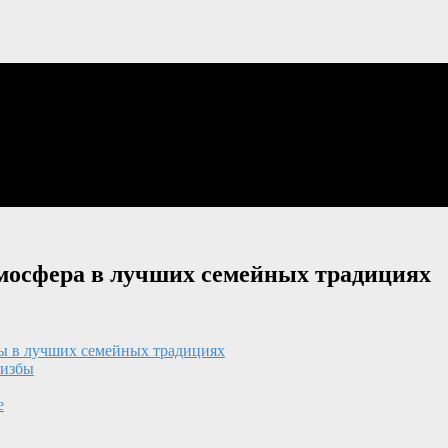
тмосфера в лучших семейных традициях
ры в лучших семейных традициях
 избы
е