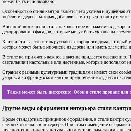
может быть использовано.
Особенностью стиля кантри является его уютная и душевная ат
мебели из дерева, которая добавляет в интерьер теплоту и уют.
Внешний вид кантри стиля находит свое выражение в декоре и 
декорированию фасадов, которые могут быть украшены элемен
Кантри стиль – это стиль русского загородного дома, который
которая может быть выполнена из дерева или иметь элементы де
В стиле кантри очень важное значение придается освещению. 
светильники настольные или настенные, которые дополняют ин
Страны с разными культурными традициями имеют свои особенн
узоров, а во французском кантри предпочтение отдается пасте
Также может быть интересно:
Обои в стиле прованс для 
Другие виды оформления интерьера стиля кантр
Кроме стандартных принципов оформления, в стиле кантри сущ
светлых оттенков в интерьере. При этом помещение оформляет
предпочтение отдается натуральным материалам, таким как дер