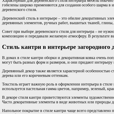
Характерный для деревенского стиля интерьера мебель обычно
гобелены широко применяются для создания особого шарма в и
деревенского стиля.
Деревенский стиль в интерьере – это обилие декоративных эл
деревянных элементов, ручных работ, вышитых тканей, глины, 
Совет при выборе деревенского стиля для интерьера – не нужн
композицию и передавали желаемую атмосферу. В результате вы
Стиль кантри в интерьере загородного 
В домах в стиле кантри оборки и декоративная ковка очень по
могут быть разных форм и размеров, и они придают интерьеру 
Деревянный декор также является характерной особенностью ст
дерева или его коричневым оттенкам.
Текстиль играет важную роль в оформлении интерьера в стиле 
используется пастельная гамма цветов, например, зеленый, кр
В декоре стиля кантри приветствуются элементы художественн
Часто декоративные элементы в виде животных или природы д
Напольное покрытие в стиле кантри чаще всего представлено 