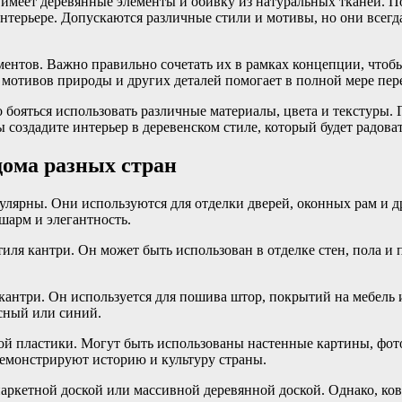
 имеет деревянные элементы и обивку из натуральных тканей. 
нтерьере. Допускаются различные стили и мотивы, но они всег
ементов. Важно правильно сочетать их в рамках концепции, что
мотивов природы и других деталей помогает в полной мере пере
о бояться использовать различные материалы, цвета и текстуры
 создадите интерьер в деревенском стиле, который будет радов
дома разных стран
пулярны. Они используются для отделки дверей, оконных рам и 
шарм и элегантность.
иля кантри. Он может быть использован в отделке стен, пола и
кантри. Он используется для пошива штор, покрытий на мебель 
асный или синий.
ой пластики. Могут быть использованы настенные картины, фото
емонстрируют историю и культуру страны.
паркетной доской или массивной деревянной доской. Однако, ко