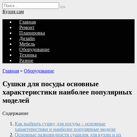
Перейти
Search
к
for:
Кухня сам
содержанию
Главная
Ремонт
Планировка
Дизайн
Мебель
Оборудование
Техника
Разное
Главная
»
Оборудование
Сушки для посуды основные
характеристики наиболее популярных
моделей
Содержание
Как выбрать сушку для посуды – основные
характеристики и наиболее популярные модели
Основные разновидности сушилок для кухни и их