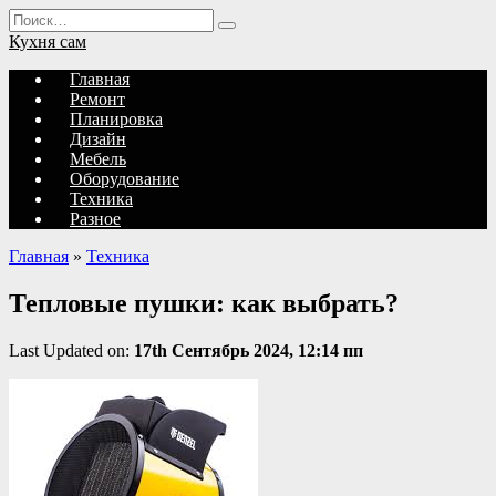
Перейти
Search
к
for:
Кухня сам
содержанию
Главная
Ремонт
Планировка
Дизайн
Мебель
Оборудование
Техника
Разное
Главная
»
Техника
Тепловые пушки: как выбрать?
Last Updated on:
17th Сентябрь 2024, 12:14 пп