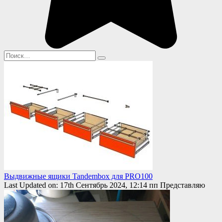
Search
for:
Выдвижные ящики Tandembox для PRO100
Last Updated on: 17th Сентябрь 2024, 12:14 пп Представляю