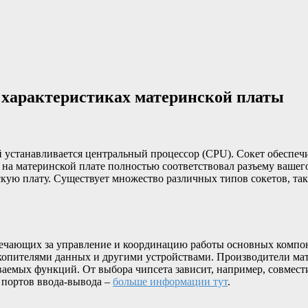
характеристиках материнской платы
ый устанавливается центральный процессор (CPU). Сокет обеспе
на материнской плате полностью соответствовал разъему вашего
скую плату. Существует множество различных типов сокетов, т
вечающих за управление и координацию работы основных компон
копителями данных и другими устройствами. Производители ма
аемых функций. От выбора чипсета зависит, например, совмест
 портов ввода-вывода –
больше информации тут
.