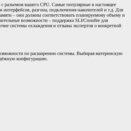
ь с разъемом вашего CPU. Самые популярные в настоящее
и интерфейсов, разгона, подключения накопителей и т.д. Для
 памяти – они должны соответствовать планируемому объему и
лнительные возможности – поддержка SLI/Crossfire для
личие системы охлаждения и отзывы экспертов о конкретной
и возможности по расширению системы. Выбирая материнскую
надёжную конфигурацию.