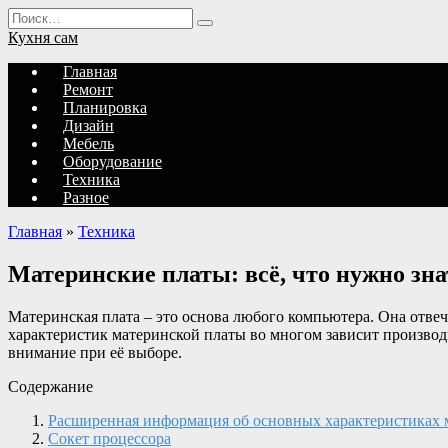
Перейти
Search
к
for:
Кухня сам
содержанию
Главная
Ремонт
Планировка
Дизайн
Мебель
Оборудование
Техника
Разное
Главная
»
Техника
Материнские платы: всё, что нужно зна
Материнская плата – это основа любого компьютера. Она отвеча
характеристик материнской платы во многом зависит производи
внимание при её выборе.
Содержание
Расширенная информация об основных характеристиках 
Сокет процессора