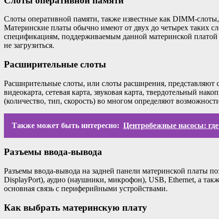
Слоты оперативной памяти
Слоты оперативной памяти, также известные как DIMM-слоты, 
Материнские платы обычно имеют от двух до четырех таких сло
спецификациям, поддерживаемым данной материнской платой – 
не загрузиться.
Расширительные слоты
Расширительные слоты, или слоты расширения, представляют с
видеокарта, сетевая карта, звуковая карта, твердотельный нак
(количество, тип, скорость) во многом определяют возможнос
Также может быть интересно:
Центробежные насосы: где
Разъемы ввода-вывода
Разъемы ввода-вывода на задней панели материнской платы по
DisplayPort), аудио (наушники, микрофон), USB, Ethernet, а 
основная связь с периферийными устройствами.
Как выбрать материнскую плату