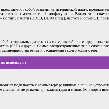
представляют собой разъемы на материнской плате, предназнач
тов в зависимости от своей конфигурации. Важно, чтобы память
по типу памяти (DDR3, DDR4 и т.д.), частоте и объему. В прот
обой специальные разъемы на материнской плате, предназначен
опитель (SSD) и другие. Самые распространенные типы слотов ра
ти дальнейшего апгрейда и расширения вашего компьютера.
 их используют
зволяют подключать к компьютеру различные внешние устройств
также специальные разъемы для клавиатуры и мыши. Эти порты яв