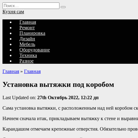
Перейти
Search
к
for:
Кухня сам
содержанию
Главная
Ремонт
Планировка
Дизайн
Мебель
Оборудование
Техника
Разное
Главная
»
Главная
Установка вытяжки под коробом
Last Updated on:
27th Октябрь 2022, 12:22 дп
Сама установка вытяжки, с расположенным над ней коробом с
Начнем сначала итак, прикладываем вытяжку к стене и выравни
Карандашом отмечаем крепежные отверстия. Обязательно пров