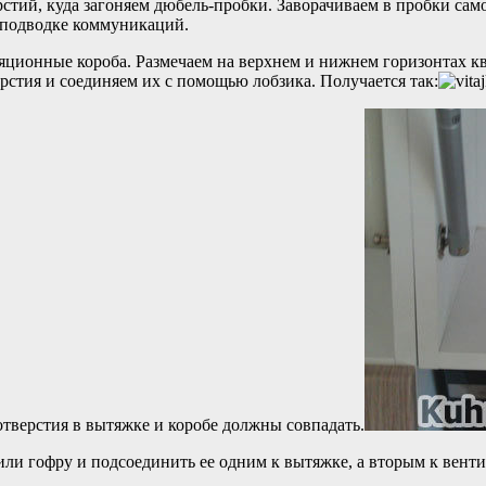
тий, куда загоняем дюбель-пробки. Заворачиваем в пробки само
 подводке коммуникаций.
ляционные короба. Размечаем на верхнем и нижнем горизонтах кв
ерстия и соединяем их с помощью лобзика. Получается так:
отверстия в вытяжке и коробе должны совпадать.
или гофру и подсоединить ее одним к вытяжке, а вторым к вент