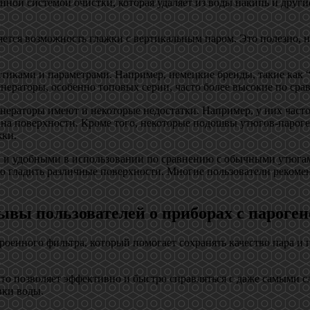
ой системой очистки, которая удаляет из воды накипь и другие
ется возможность глажки с вертикальным паром. Это полезно, 
стиками и параметрами. Например, немецкие бренды, такие как 
нераторы, особенно топовых серии, часто более высокие по ср
нераторы имеют и некоторые недостатки. Например, у них часто
на поверхности. Кроме того, некоторые подошвы утюгов-пароге
жки.
и и удобными в использовании по сравнению с обычными утюга
о гладить различные поверхности. Многие пользователи рекомен
ывы пользователей о приборах с пароге
роенного фильтра, который помогает сохранять качество пара и 
то позволяет эффективно и быстро справляться с даже самыми 
вки воды.