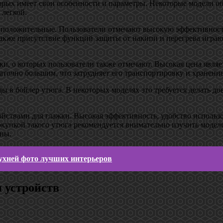
торых имеет свои особенности и параметры. Некоторые модели 
 легкой.
 положительные. Пользователи отмечают высокую эффективность
также присутствие функций защиты от накипи и перегрева играю
ки, о которых пользователи также отмечают. Высокая цена являе
точно большим, что затрудняет его транспортировку и хранение
 в бойлер утюга. В некоторых моделях это требуется делать дов
йствами для глажки. Высокая эффективность, удобство использ
окупкой такого утюга рекомендуется внимательно изучить модел
ены.
ухней фото лучших интерьеров
 устройств