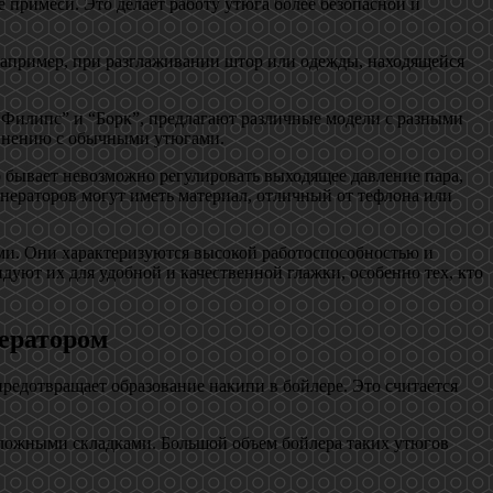
 примеси. Это делает работу утюга более безопасной и
например, при разглаживании штор или одежды, находящейся
“Филипс” и “Борк”, предлагают различные модели с разными
авнению с обычными утюгами.
 бывает невозможно регулировать выходящее давление пара,
нераторов могут иметь материал, отличный от тефлона или
ми. Они характеризуются высокой работоспособностью и
дуют их для удобной и качественной глажки, особенно тех, кто
нератором
предотвращает образование накипи в бойлере. Это считается
сложными складками. Большой объем бойлера таких утюгов