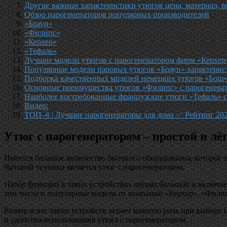
Другие важные характеристики утюгов цена, материал, в
Обзор парогенераторов популярных производителей
«Браун»
«Филипс»
«Керхер»
«Тефаль»
Лучшие модели утюгов с парогенератором фирм «Керхер
Популярные модели паровых утюгов «Браун» характерис
Подборка качественных моделей немецких утюгов «Бош
Основные преимущества утюгов «Филипс» с парогенера
Наиболее востребованные французские утюги «Тефаль» с
Видео:
ТОП–6 | Лучшие парогенераторы для дома ✅ Рейтинг 2022
Утюг с парогенератором – простой и лё
Имеется большое количество бытового оборудования, которое 
бытовой техники является утюг с парогенератором.
Набор функций в таких устройствах весьма большой и включает
том числе и популярные модели от компаний «Керхер», «Фили
Размер и вес таких устройств играет важную роль при выборе
и удобство использования утюга с парогенератором.