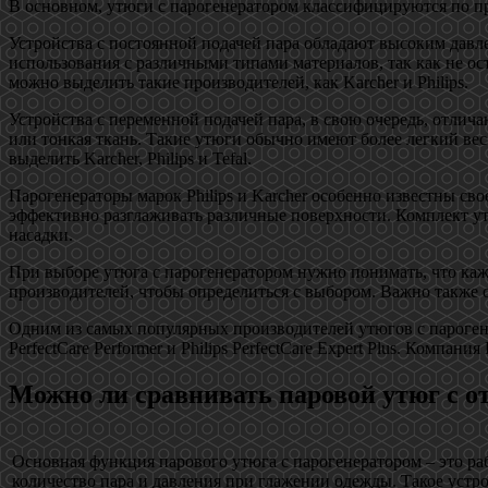
В основном, утюги с парогенератором классифицируются по пр
Устройства с постоянной подачей пара обладают высоким давл
использования с различными типами материалов, так как не о
можно выделить такие производителей, как Karcher и Philips.
Устройства с переменной подачей пара, в свою очередь, отли
или тонкая ткань. Такие утюги обычно имеют более легкий ве
выделить Karcher, Philips и Tefal.
Парогенераторы марок Philips и Karcher особенно известны с
эффективно разглаживать различные поверхности. Комплект утю
насадки.
При выборе утюга с парогенератором нужно понимать, что каж
производителей, чтобы определиться с выбором. Важно также о
Одним из самых популярных производителей утюгов с парогенера
PerfectCare Performer и Philips PerfectCare Expert Plus. Комп
Можно ли сравнивать паровой утюг с о
Основная функция парового утюга с парогенератором – это ра
количество пара и давления при глажении одежды. Такое устро