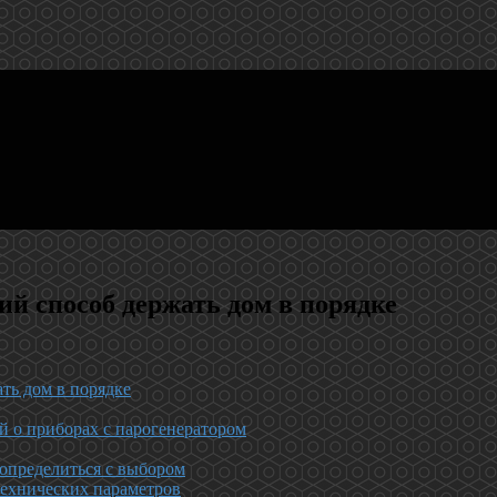
ий способ держать дом в порядке
ть дом в порядке
й о приборах с парогенератором
 определиться с выбором
технических параметров