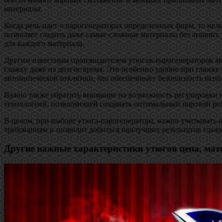
материалы.
Когда речь идет о парогенераторах определенных фирм, то нель
позволяет гладить даже самые сложные материалы без лишних 
для каждого материала.
Другим известным производителем утюгов-парогенераторов явл
глажку даже на долгое время. Это особенно удобно при глажк
автоматической отключки, что обеспечивает безопасность испо
Важно также обратить внимание на возможность регулировки 
технологией, позволяющей создавать оптимальный паровой ре
В целом, при выборе утюга-парогенератора, важно учитывать н
требованиям и позволит добиться наилучших результатов гла
Другие важные характеристики утюгов цена, мате