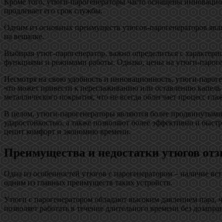
Кроме того, утюги-парогенераторы часто оснащены инновационн
продлевает его срок службы.
Одним из основных преимуществ утюгов-парогенераторов явля
на вешалке.
Выбирая утюг-парогенератор, важно определиться с характери
функциями и режимами работы. Однако, цены на утюги-пароге
Несмотря на свою удобность и инновационность, утюги-пароге
что может привести к переглаживанию или оставлению капель 
металлического покрытия, что не всегда облегчает процесс гла
В целом, утюги-парогенераторы являются более продвинутым
ударостойкостью, а также позволяют более эффективно и быстр
ценит комфорт и экономию времени.
Преимущества и недостатки утюгов отз
Одна из особенностей утюгов с парогенератором – наличие вст
одним из главных преимуществ таких устройств.
Утюги с парогенератором обладают высоким давлением пара, ч
позволяет работать в течение длительного времени без дозапра