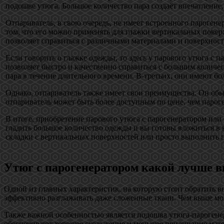
подошве утюга. Большое количество пара создаёт впечатление, 
Отпариватель, в свою очередь, не имеет встроенного парогенер
том, что его можно применять для глажки вертикальных повер
позволяет справиться с различными материалами и поверхност
Если говорить о глажке одежды, то здесь у парового утюга с
позволяет быстро и качественно справиться с большим колич
пара в течение длительного времени. В-третьих, они имеют бо
Однако, отпариватель также имеет свои преимущества. Он обы
отпариватель может быть более доступным по цене, чем пароге
В итоге, приобретение парового утюга с парогенератором или
гладить большое количество одежды и вы готовы вложиться в 
складки с вертикальных поверхностей или просто выполнить п
Утюг с парогенератором какой лучше в
Одной из главных характеристик, на которую стоит обратить в
эффективно разглаживать даже сложенные ткани. Чем выше мощн
Также важной особенностью является подошва утюга-парогене
обеспечивают хорошее скольжение и меньшее прилипание матер