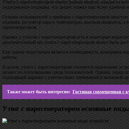
Утюги с парогенератором имеют разные модели, каждая из ко
подогревание подошвы, что делает глажку еще более удобной и
Отзывы пользователей о приборах с парогенератором зачастую
подошва, регулятор пара и температуры, высокая мощность, а 
парогенератором.
Однако, у утюгов с парогенератором есть и некоторые недостат
дополнительный вес утюга с парогенератором может быть доста
Еще одним недостатком является необходимость дозаправки воды
работы.
В целом, утюги с парогенератором считаются надежными устро
делают их популярными среди пользователей. Однако, перед п
подходящий вариант с учетом своих требований и желаемой ц
Также может быть интересно:
Гостиная совмещенная с к
Утюг с парогенератором основные виды