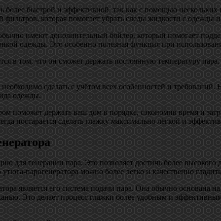
ь более быстрой и эффективной, так как с помощью нескольких 
фильтров, которая помогает убрать следы жидкости с одежды и 
бычно имеют дополнительный бойлер, который помогает поддер
нкой одежды. Это особенно полезная функция при использовани
я в том, что он сможет держать постоянную температуру пара. 
 необходимо сделать с учётом всех особенностей и требований.
ида одежды.
м поможет держать ваш дом в порядке, сэкономив время и затра
егда постарается сделать глажку максимально лёгкой и эффекти
енератора
ию для генерации пара. Это позволяет достичь более высокого 
тюга-парогенератора можно более легко и качественно гладить
атора является его система подачи пара. Она обычно основана
нью. Это делает процесс глажки более удобным и эффективным