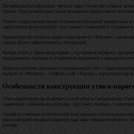
Инновационная функция «броска пара» позволяет глажку делат
тканях. Парогенераторы также оснащены специальной системой 
Утюги с парогенераторами отличаются большой мощностью и о
парогенератором подойдёт для глажки сложенной и слишком то
Преимущество утюга с парогенератором от «Филипс» заключаетс
глажку более эффективной и безопасной.
Выбор утюга с парогенератором – это важное решение, которое
поддержании порядка и сохранении красивого и аккуратного в
Именно поэтому правильно подобранный утюг с парогенераторо
модели от «Филипс», «Тефаль» или «Керхер», парогенератор вс
Особенности конструкции утюга-парог
Утюг-парогенератор включает в себя утюг и специальную станц
сравнении с обычными утюгами. Другими словами, с помощью у
Одной из главных особенностей конструкции утюга-парогенер
выпускающей мощный паровой удар при соприкосновении с тка
усилия.