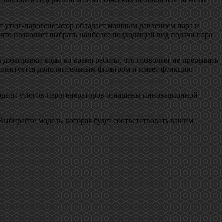
тот утюг-парогенератор обладает мощным давлением пара и
 что позволяет выбрать наиболее подходящий вид подачи пара
дозаправки воды во время работы, что позволяет не прерывать
комплектуется дополнительным фильтром и имеет функцию
 модели утюгов-парогенераторов оснащены инновационной
Выбирайте модель, которая будет соответствовать вашим