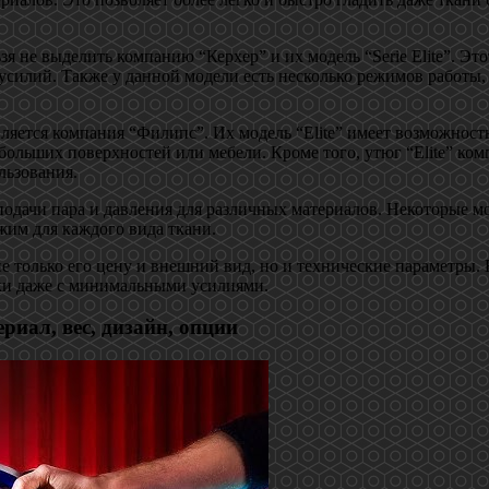
зя не выделить компанию “Керхер” и их модель “Serie Elite”. Э
усилий. Также у данной модели есть несколько режимов работы,
яется компания “Филипс”. Их модель “Elite” имеет возможность 
е больших поверхностей или мебели. Кроме того, утюг “Elite” 
льзования.
подачи пара и давления для различных материалов. Некоторые
жим для каждого вида ткани.
е только его цену и внешний вид, но и технические параметры. 
жки даже с минимальными усилиями.
риал, вес, дизайн, опции