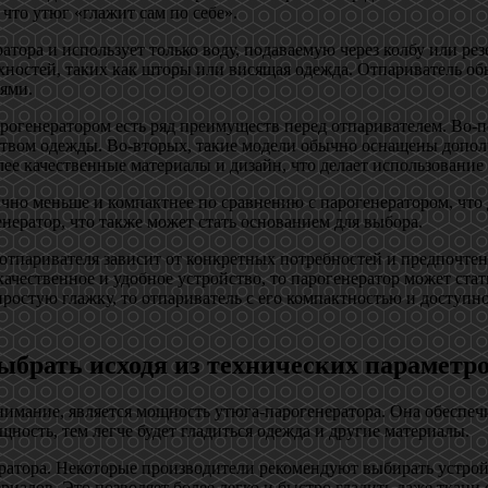
что утюг «глажит сам по себе».
атора и использует только воду, подаваемую через колбу или рез
хностей, таких как шторы или висящая одежда. Отпариватель об
ями.
 парогенератором есть ряд преимуществ перед отпаривателем. Во
еством одежды. Во-вторых, такие модели обычно оснащены допо
лее качественные материалы и дизайн, что делает использовани
чно меньше и компактнее по сравнению с парогенератором, что д
нератор, что также может стать основанием для выбора.
 отпаривателя зависит от конкретных потребностей и предпочтен
качественное и удобное устройство, то парогенератор может с
ростую глажку, то отпариватель с его компактностью и доступн
ыбрать исходя из технических параметр
нимание, является мощность утюга-парогенератора. Она обеспеч
ость, тем легче будет гладиться одежда и другие материалы.
ратора. Некоторые производители рекомендуют выбирать устрой
иалов. Это позволяет более легко и быстро гладить даже ткан