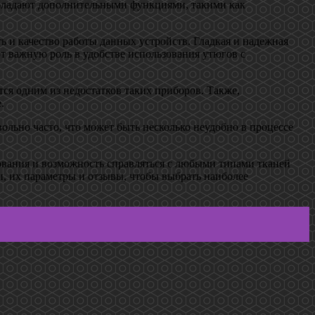
обладают дополнительными функциями, такими как
 и качество работы данных устройств. Гладкая и надежная
т важную роль в удобстве использования утюгов с
тся одним из недостатков таких приборов. Также,
.
ольно часто, что может быть несколько неудобно в процессе
ования и возможность справляться с любыми типами тканей
и, их параметры и отзывы, чтобы выбрать наиболее