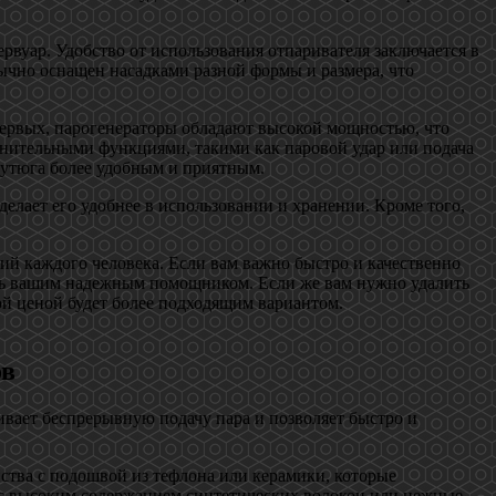
ервуар. Удобство от использования отпаривателя заключается в
ычно оснащен насадками разной формы и размера, что
-первых, парогенераторы обладают высокой мощностью, что
лнительными функциями, такими как паровой удар или подача
е утюга более удобным и приятным.
елает его удобнее в использовании и хранении. Кроме того,
ий каждого человека. Если вам важно быстро и качественно
тать вашим надежным помощником. Если же вам нужно удалить
ой ценой будет более подходящим вариантом.
ов
ивает беспрерывную подачу пара и позволяет быстро и
ства с подошвой из тефлона или керамики, которые
и с высоким содержанием синтетических волокон или нежные