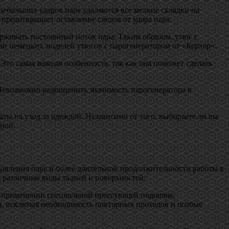
небольших ударов пара удаляются все мелкие складки на
предотвращает оставление следов от удара пара.
живать постоянный поток пара. Таким образом, утюг с
и немецких моделей утюгов с парогенератором от «Керхер».
Это самая важная особенность, так как она поможет сделать
 Невозможно недооценить значимость парогенератора в
ты на уход за одеждой. Независимо от того, выбираете ли вы
вной.
давления пара и более длительной продолжительности работы в
 различные виды тканей и поверхностей.
 на применении специальной прессующей подошвы,
, исключая необходимость повторных проходов и особые