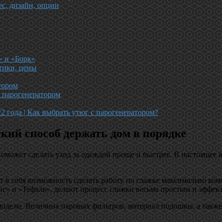
ес, дизайн, опции
» и «Борк»
тики, цены
»
тором
 парогенератором
 года | Как выбрать утюг с парогенератором?
гкий способ держать дом в порядке
поможет сделать уход за одеждой проще и быстрее. В настоящее
 в себя возможность сделать работу по глажке максимально ком
пс» и «Тефаль», делают процесс глажки весьма простым и эффек
 модели. Величина паровых фильтров, материал подошвы, а также