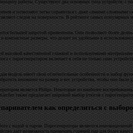
инципу работы. Существуют два основных типа устройств: с по
ением и позволяют легко справиться с даже самыми сложными с
ставляют следов на поверхности. В рейтинге самых популярных м
чаются большей широтой применения. Они позволяют более делик
с и компактные размеры, что делает их удобными в использован
воей высокой качественной глажкой и используемыми материалам
га с парогенератором включает в себя не только само устройст
дая модель имеет свои отличительные особенности и набор функ
братить внимание на размер и вес устройства, чтобы оно было 
тором является Philips. Некоторые из наиболее востребованных м
ания Karcher также предлагает широкий выбор утюгов с парогенера
тпаривателем как определиться с выбор
бота с водой и паром. Парогенераторы являются инновационной 
йство даёт возможность применять горячий пар для более качест