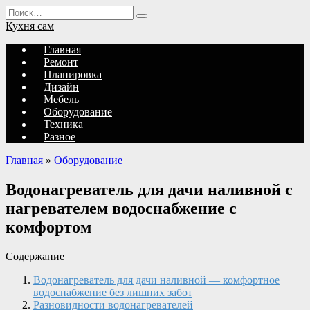
Перейти
Search
к
for:
Кухня сам
содержанию
Главная
Ремонт
Планировка
Дизайн
Мебель
Оборудование
Техника
Разное
Главная
»
Оборудование
Водонагреватель для дачи наливной с
нагревателем водоснабжение с
комфортом
Содержание
Водонагреватель для дачи наливной — комфортное
водоснабжение без лишних забот
Разновидности водонагревателей