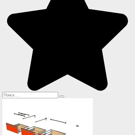
Search
for: