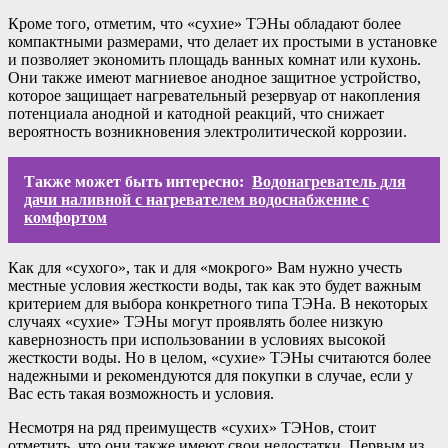
Кроме того, отметим, что «сухие» ТЭНы обладают более
компактными размерами, что делает их простыми в установке
и позволяет экономить площадь ванных комнат или кухонь.
Они также имеют магниевое анодное защитное устройство,
которое защищает нагревательный резервуар от накопления
потенциала анодной и катодной реакций, что снижает
вероятность возникновения электролитической коррозии.
Также может быть интересно:
Водонагреватель для
дачи наливной с нагревателем водоснабжение с
комфортом
Как для «сухого», так и для «мокрого» Вам нужно учесть
местные условия жесткости воды, так как это будет важным
критерием для выбора конкретного типа ТЭНа. В некоторых
случаях «сухие» ТЭНы могут проявлять более низкую
кавернозность при использовании в условиях высокой
жесткости воды. Но в целом, «сухие» ТЭНы считаются более
надежными и рекомендуются для покупки в случае, если у
Вас есть такая возможность и условия.
Несмотря на ряд преимуществ «сухих» ТЭНов, стоит
отметить, что они также имеют свои недостатки. Первым из