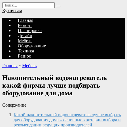
Перейти
Search
к
for:
Кухня сам
содержанию
Главная
Ремонт
Планировка
Дизайн
Мебель
Оборудование
Техника
Разное
Главная
»
Мебель
Накопительный водонагреватель
какой фирмы лучше подбирать
оборудование для дома
Содержание
Какой накопительный водонагреватель лучше выбрать
для оборудования дома – основные критерии выбора и
рекомендации ведущих производителей