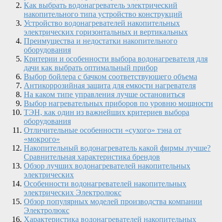
Как выбрать водонагреватель электрический
накопительного типа устройство конструкций
Устройство водонагревателей накопительных
электрических горизонтальных и вертикальных
Преимущества и недостатки накопительного
оборудования
Критерии и особенности выбора водонагревателя для
дачи как выбрать оптимальный прибор
Выбор бойлера с бачком соответствующего объема
Антикоррозийная защита для емкости нагревателя
На каком типе управления лучше остановиться
Выбор нагревательных приборов по уровню мощности
ТЭН, как один из важнейших критериев выбора
оборудования
Отличительные особенности «сухого» тэна от
«мокрого»
Накопительный водонагреватель какой фирмы лучше?
Сравнительная характеристика брендов
Обзор лучших водонагревателей накопительных
электрических
Особенности водонагревателей накопительных
электрических Электролюкс
Обзор популярных моделей производства компании
Электролюкс
Характеристика водонагревателей накопительных